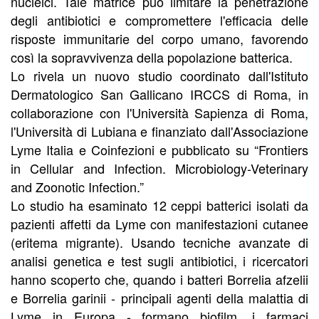
nucleici. Tale matrice può limitare la penetrazione
degli antibiotici e compromettere l'efficacia delle
risposte immunitarie del corpo umano, favorendo
così la sopravvivenza della popolazione batterica.
Lo rivela un nuovo studio coordinato dall'Istituto
Dermatologico San Gallicano IRCCS di Roma, in
collaborazione con l'Università Sapienza di Roma,
l'Università di Lubiana e finanziato dall'Associazione
Lyme Italia e Coinfezioni e pubblicato su “Frontiers
in Cellular and Infection. Microbiology-Veterinary
and Zoonotic Infection.”
Lo studio ha esaminato 12 ceppi batterici isolati da
pazienti affetti da Lyme con manifestazioni cutanee
(eritema migrante). Usando tecniche avanzate di
analisi genetica e test sugli antibiotici, i ricercatori
hanno scoperto che, quando i batteri Borrelia afzelii
e Borrelia garinii - principali agenti della malattia di
Lyme in Europa - formano biofilm, i farmaci