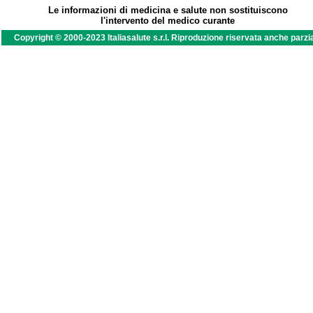
Le informazioni di medicina e salute non sostituiscono
l'intervento del medico curante
Copyright © 2000-2023 Italiasalute s.r.l. Riproduzione riservata anche parzi