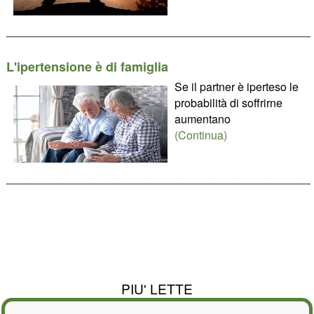
________________________________________________
L'ipertensione è di famiglia
Se il partner è iperteso le
probabilità di soffrirne
aumentano
(Continua)
________________________________________________
PIU' LETTE