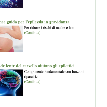
_____________________________________
nee guida per l'epilessia in gravidanza
Per ridurre i rischi di madre e feto
(Continua)
_____________________________________
de lente del cervello aiutano gli epilettici
Componente fondamentale con funzioni
riparatrici
(Continua)
_____________________________________