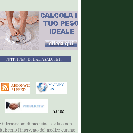
TUTTI I TEST DI ITALIASALUTE.IT
Salute
 informazioni di medicina e salute non
tituiscono l'intervento del medico curante