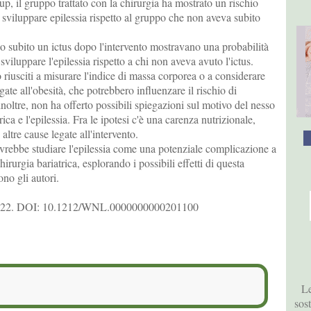
up, il gruppo trattato con la chirurgia ha mostrato un rischio
sviluppare epilessia rispetto al gruppo che non aveva subito
o subito un ictus dopo l'intervento mostravano una probabilità
viluppare l'epilessia rispetto a chi non aveva avuto l'ictus.
o riusciti a misurare l'indice di massa corporea o a considerare
ate all'obesità, che potrebbero influenzare il rischio di
inoltre, non ha offerto possibili spiegazioni sul motivo del nesso
trica e l'epilessia. Fra le ipotesi c'è una carenza nutrizionale,
 altre cause legate all'intervento.
ovrebbe studiare l'epilessia come una potenziale complicazione a
irurgia bariatrica, esplorando i possibili effetti di questa
no gli autori.
2022. DOI: 10.1212/WNL.0000000000201100
Le
sos