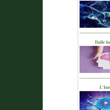
_______________
Dalle lu
_______________
L'Inte