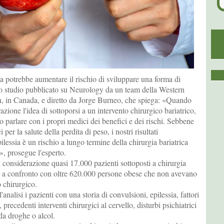
ca potrebbe aumentare il rischio di sviluppare una forma di
no studio pubblicato su Neurology da un team della Western
, in Canada, e diretto da Jorge Burneo, che spiega: «Quando
zione l'idea di sottoporsi a un intervento chirurgico bariatrico,
 parlare con i propri medici dei benefici e dei rischi. Sebbene
 per la salute della perdita di peso, i nostri risultati
ilessia è un rischio a lungo termine della chirurgia bariatrica
», prosegue l'esperto.
 considerazione quasi 17.000 pazienti sottoposti a chirurgia
li a confronto con oltre 620.000 persone obese che non avevano
o chirurgico.
l'analisi i pazienti con una storia di convulsioni, epilessia, fattori
, precedenti interventi chirurgici al cervello, disturbi psichiatrici
a droghe o alcol.