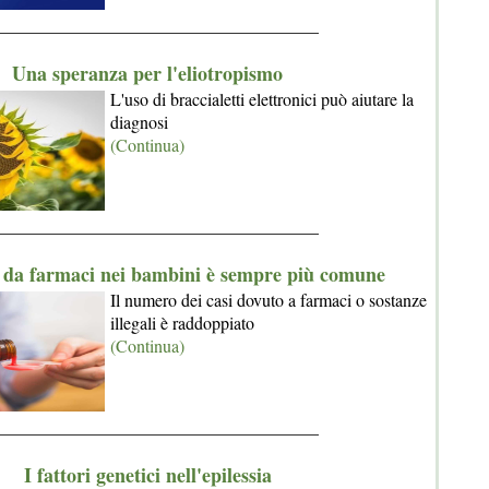
_____________________________________
Una speranza per l'eliotropismo
L'uso di braccialetti elettronici può aiutare la
diagnosi
(Continua)
_____________________________________
a da farmaci nei bambini è sempre più comune
Il numero dei casi dovuto a farmaci o sostanze
illegali è raddoppiato
(Continua)
_____________________________________
I fattori genetici nell'epilessia