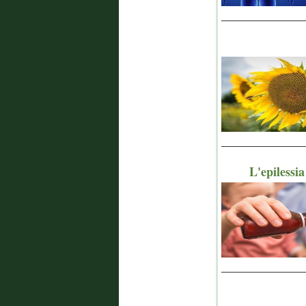
_______________
_______________
L'epilessi
_______________