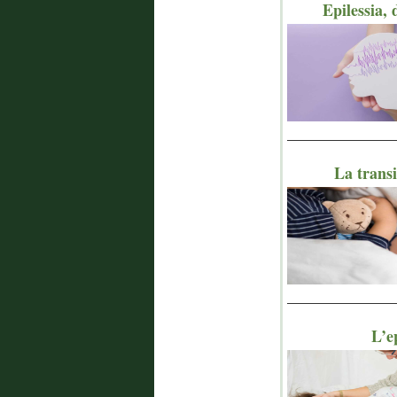
Epilessia, 
_______________
La transi
_______________
L’e