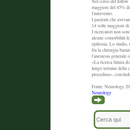
Nel corso del follow 
maggiore del 45% di 
l'intervento.
I pazienti che avevan
14 volte maggiore di s
I ricercatori non son
alcune comorbilità leg
epilessia. Lo studio, 
fra la chirurgia baria
l'anestesia generale o
«La ricerca futura d
lungo termine della ch
procedura», concludo
Fonte: Neurology 
Neurology