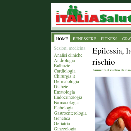
HOME
BENESSERE
FITNESS
GRA
Sezioni medicina
Epilessia, l
Analisi cliniche
rischio
Andrologia
Balbuzie
Cardiologia
Aumenta il rischio di inso
Chirurgia.it
Dermatologia
Diabete
Ematologia
Endocrinologia
Farmacologia
Flebologia
Gastroenterologia
Genetica
Geriatria
Ginecologia