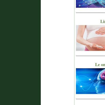
_______________
Li
_______________
Le on
_______________