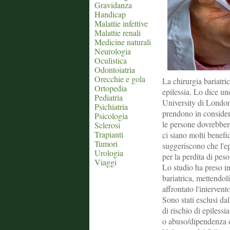
Gravidanza
Handicap
Malattie infettive
Malattie renali
Medicine naturali
Neurologia
Oculistica
Odontoiatria
Orecchie e gola
La chirurgia bariatri
Ortopedia
epilessia. Lo dice u
Pediatria
University di London
Psichiatria
prendono in considera
Psicologia
le persone dovrebbero
Sclerosi
Trapianti
ci siano molti benefici
Tumori
suggeriscono che l'ep
Urologia
per la perdita di peso
Viaggi
Lo studio ha preso in
bariatrica, mettendo
affrontato l'intervent
Sono stati esclusi dal
di rischio di epilessia
o abuso/dipendenza d