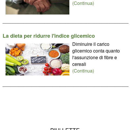
(Continua)
________________________________________________
La dieta per ridurre l'indice glicemico
Diminuire il carico
glicemico conta quanto
l'assunzione di fibre e
cereali
(Continua)
________________________________________________
PIU' LETTE