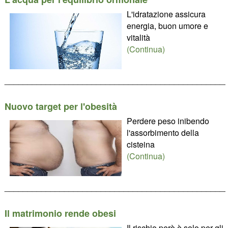
L'idratazione assicura
energia, buon umore e
vitalità
(Continua)
________________________________________________
Nuovo target per l'obesità
Perdere peso inibendo
l'assorbimento della
cisteina
(Continua)
________________________________________________
Il matrimonio rende obesi
Il rischio però è solo per gli