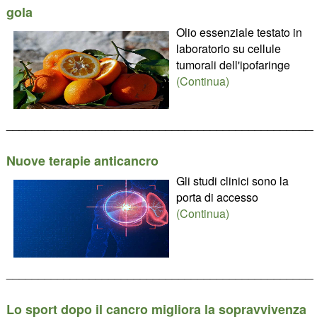
gola
Olio essenziale testato in
laboratorio su cellule
tumorali dell'ipofaringe
(Continua)
________________________________________________
Nuove terapie anticancro
Gli studi clinici sono la
porta di accesso
(Continua)
________________________________________________
Lo sport dopo il cancro migliora la sopravvivenza