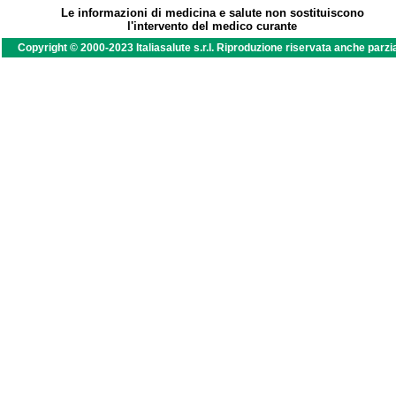
Le informazioni di medicina e salute non sostituiscono
l'intervento del medico curante
Copyright © 2000-2023 Italiasalute s.r.l. Riproduzione riservata anche parzi