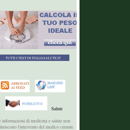
TUTTI I TEST DI ITALIASALUTE.IT
Salute
 informazioni di medicina e salute non
tituiscono l'intervento del medico curante