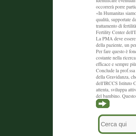
identificare eventuali 
occorrerà porre parti
«In Humanitas siamo 
qualità, supportate da
trattamento di fertili
Fertility Center dell
La PMA deve essere in
della paziente, un pe
Per fare questo è fon
costante nella ricerc
efficace e sempre più
Conclude la prof.ssa
della Gravidanza, che
dell'IRCCS Istituto C
attenta, sviluppa atti
del bambino. Questo s