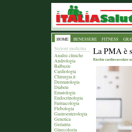
HOME
BENESSERE
FITNESS
GRA
Sezioni medicina
La PMA è si
Analisi cliniche
Andrologia
Rischio cardiovascolare ne
Balbuzie
Cardiologia
Chirurgia.it
Dermatologia
Diabete
Ematologia
Endocrinologia
Farmacologia
Flebologia
Gastroenterologia
Genetica
Geriatria
Ginecologia