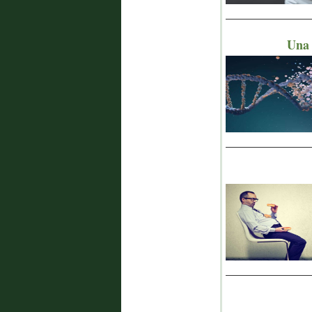
_______________
Una 
_______________
_______________