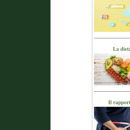
_______________
La diet
_______________
Il rapport