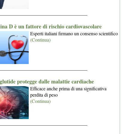
_____________________________________
na D è un fattore di rischio cardiovascolare
Esperti italiani firmano un consenso scientifico
(Continua)
_____________________________________
lutide protegge dalle malattie cardiache
Efficace anche prima di una significativa
perdita di peso
(Continua)
_____________________________________