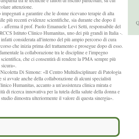
disparità tra le tecniche e fattori di rischio particolari, su cui
colare attenzione.
impegnati a garantire che le donne ricevano terapie di alta
lle più recenti evidenze scientifiche, sia durante che dopo il
Q
tà - afferma il prof. Paolo Emanuele Levi Setti, responsabile del
'IRCCS Istituto Clinico Humanitas, uno dei più grandi in Italia -.
fatti considerata all'interno del più ampio percorso di cura
rcorso che inizia prima del trattamento e prosegue dopo di esso.
damentale la collaborazione tra le discipline e l'impegno
a scientifica, che ci consentirà di rendere la PMA sempre più
 sicura».
 Nicoletta Di Simone: «Il Centro Multidisciplinare di Patologia
 si avvale anche della collaborazione di alcuni specialisti
linico Humanitas, accanto a un'assistenza clinica mirata e
vità di ricerca innovativa per la tutela della salute della donna e
tudio dimostra ulteriormente il valore di questa sinergia».