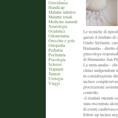
Gravidanza
Handicap
Malattie infettive
Malattie renali
Medicine naturali
Neurologia
Oculistica
Le tecniche di riprod
Odontoiatria
questo il risultato di
Orecchie e gola
Giulio Stefanini, car
Ortopedia
Humanitas - diretto d
Pediatria
ginecologa responsab
Psichiatria
di Humanitas San Pio
Psicologia
Sclerosi
La meta-analisi - che 
Trapianti
clinici indipendenti i
Tumori
in considerazione die
Urologia
incluso complessivam
Viaggi
procreazione assistit
controllo.
«I risultati ottenuti 
stata riscontrata alc
di eventi cardiovascol
follow-up inclusi negl