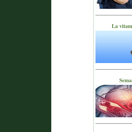
_______________
La vitami
_______________
Semag
_______________