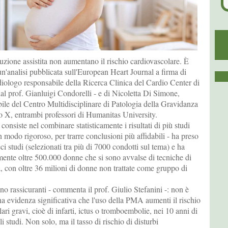
uzione assistita non aumentano il rischio cardiovascolare. È
 un'analisi pubblicata sull'European Heart Journal a firma di
diologo responsabile della Ricerca Clinica del Cardio Center di
al prof. Gianluigi Condorelli - e di Nicoletta Di Simone,
ile del Centro Multidisciplinare di Patologia della Gravidanza
 X, entrambi professori di Humanitas University.
consiste nel combinare statisticamente i risultati di più studi
n modo rigoroso, per trarre conclusioni più affidabili - ha preso
ci studi (selezionati tra più di 7000 condotti sul tema) e ha
ente oltre 500.000 donne che si sono avvalse di tecniche di
a, con oltre 36 milioni di donne non trattate come gruppo di
sono rassicuranti - commenta il prof. Giulio Stefanini -: non è
una evidenza significativa che l'uso della PMA aumenti il rischio
ari gravi, cioè di infarti, ictus o tromboembolie, nei 10 anni di
i studi. Non solo, ma il tasso di rischio di disturbi