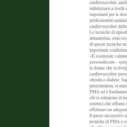
cardiovascolari, anch
stabilizzarsi a livelli
importanti per le don
professionisti sanitar
cardiovascolare delle
Le tecniche di riprod
intrauterina, sono re
di queste tecniche ne
importante confermare
«È essenziale valutar
personalizzato - spie
le donne che si rivol
cardiovascolare prees
obesità o diabete. S
preeclampsia, si man
PMA ed è fondamental
chi si sottopone al t
ostetrici che offrano
effettuare un adegua
Il passo successivo s
tecniche di PMA e co