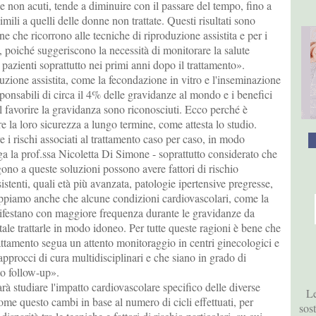
e non acuti, tende a diminuire con il passare del tempo, fino a
 simili a quelli delle donne non trattate. Questi risultati sono
ne che ricorrono alle tecniche di riproduzione assistita e per i
i, poiché suggeriscono la necessità di monitorare la salute
 pazienti soprattutto nei primi anni dopo il trattamento».
uzione assistita, come la fecondazione in vitro e l'inseminazione
sponsabili di circa il 4% delle gravidanze al mondo e i benefici
l favorire la gravidanza sono riconosciuti. Ecco perché è
 la loro sicurezza a lungo termine, come attesta lo studio.
e i rischi associati al trattamento caso per caso, in modo
ga la prof.ssa Nicoletta Di Simone - soprattutto considerato che
gono a queste soluzioni possono avere fattori di rischio
istenti, quali età più avanzata, patologie ipertensive pregresse,
appiamo anche che alcune condizioni cardiovascolari, come la
ifestano con maggiore frequenza durante le gravidanze da
e trattarle in modo idoneo. Per tutte queste ragioni è bene che
rattamento segua un attento monitoraggio in centri ginecologici e
 approcci di cura multidisciplinari e che siano in grado di
to follow-up».
arà studiare l'impatto cardiovascolare specifico delle diverse
Le
me questo cambi in base al numero di cicli effettuati, per
sos