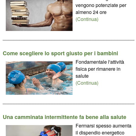
vengono potenziate per
almeno 24 ore
(Continua)
________________________________________________
Come scegliere lo sport giusto per i bambini
Fondamentale l'attività
fisica per rimanere in
salute
(Continua)
________________________________________________
Una camminata intermittente fa bene alla salute
Fermarsi spesso aumenta
il dispendio energetico