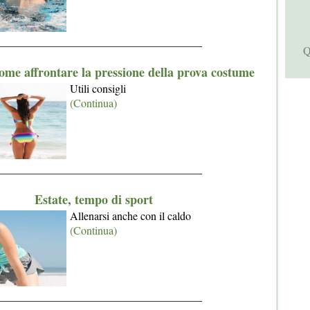
_____________________________________
Q
ome affrontare la pressione della prova costume
Utili consigli
(Continua)
_____________________________________
Estate, tempo di sport
Allenarsi anche con il caldo
(Continua)
_____________________________________