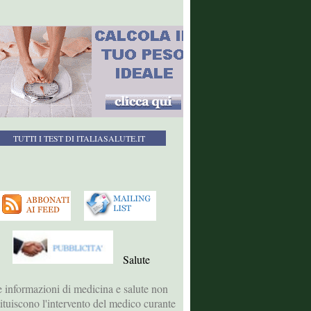
TUTTI I TEST DI ITALIASALUTE.IT
Salute
 informazioni di medicina e salute non
tituiscono l'intervento del medico curante