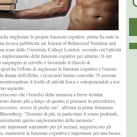
nche migliorare le proprie funzioni cognitive, prima fra tutte la
na ricerca pubblicata sul Journal of Behavioral Nutrition and
un team dello University College London, secondo cui l'attività
n miglioramento delle funzioni cognitive per almeno 24 ore.
sanguigno al cervello e favorendo il rilascio di
 sport ha l'effetto di migliorare le funzioni cognitive e l'umore.
la durata dell'effetto, i ricercatori hanno coinvolto 76 persone
 monitorandone il livello di attività fisica e sottoponendoli a test
orno seguente.
uggeriscono che i benefici della memoria a breve termine
possono durare più a lungo di quanto si pensasse in precedenza,
successivo, invece di poche ore", afferma la prima firmataria
 Bloomberg. "Dormire di più, in particolare il sonno profondo,
teriormente questo miglioramento della memoria".
ente importanti soprattutto per gli anziani, suggeriscono gli
ani, mantenere la funzione cognitiva è importante per una buona