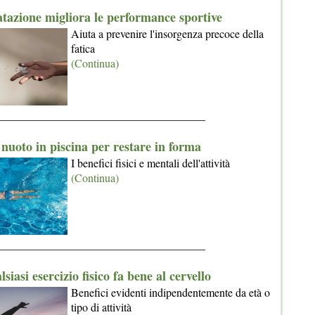
atazione migliora le performance sportive
Aiuta a prevenire l'insorgenza precoce della
fatica
(Continua)
_____________________________________
 nuoto in piscina per restare in forma
I benefici fisici e mentali dell'attività
(Continua)
_____________________________________
siasi esercizio fisico fa bene al cervello
Benefici evidenti indipendentemente da età o
tipo di attività