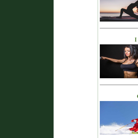
_______________
I
_______________