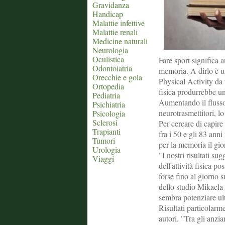
Gravidanza
Handicap
Malattie infettive
Malattie renali
Medicine naturali
Neurologia
Oculistica
Fare sport significa a
Odontoiatria
memoria. A dirlo è u
Orecchie e gola
Physical Activity da 
Ortopedia
fisica produrrebbe u
Pediatria
Aumentando il flusso 
Psichiatria
neurotrasmettitori, lo
Psicologia
Sclerosi
Per cercare di capire 
Trapianti
fra i 50 e gli 83 anni
Tumori
per la memoria il gi
Urologia
"I nostri risultati s
Viaggi
dell'attività fisica 
forse fino al giorno 
dello studio Mikaela
sembra potenziare ul
Risultati particolarm
autori. "Tra gli anzi