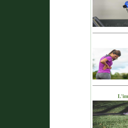
_______________
_______________
L'imp