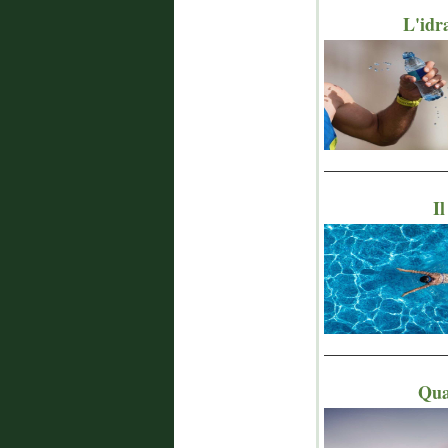
L'idr
_______________
Il
_______________
Qual