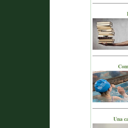
_______________
_______________
Come
_______________
Una ca