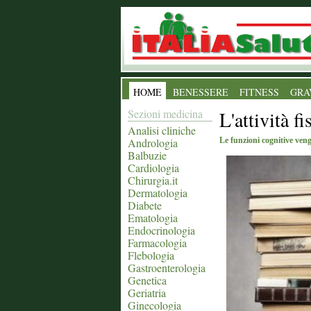
HOME
BENESSERE
FITNESS
GRA
Sezioni medicina
L'attività f
Analisi cliniche
Andrologia
Le funzioni cognitive ven
Balbuzie
Cardiologia
Chirurgia.it
Dermatologia
Diabete
Ematologia
Endocrinologia
Farmacologia
Flebologia
Gastroenterologia
Genetica
Geriatria
Ginecologia