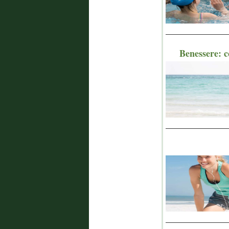
_______________
Benessere: c
_______________
_______________