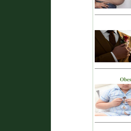
_______________
_______________
Obesi
_______________