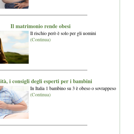
_____________________________________
Il matrimonio rende obesi
Il rischio però è solo per gli uomini
(Continua)
_____________________________________
tà, i consigli degli esperti per i bambini
In Italia 1 bambino su 3 è obeso o sovrappeso
(Continua)
_____________________________________