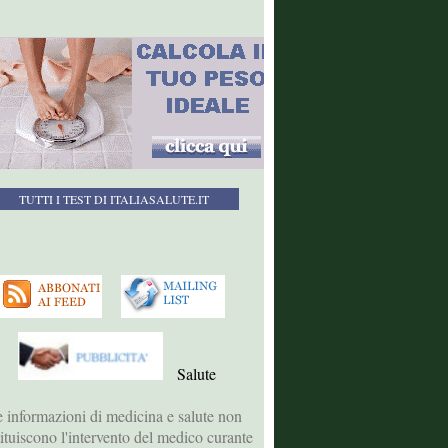
TUTTI I TEST DI ITALIASALUTE.IT
Salute
 informazioni di medicina e salute non
tituiscono l'intervento del medico curante