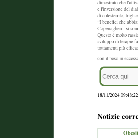
dimostrato che l'att
e l'inversione del dia
di colesterolo, trigli
“I benefici che abbi
Copenaghen - si sono 
Questo è molto rassic
sviluppo di terapie f
trattamenti più effic
con il peso in ecces
18/11/2024 09:48:22
Notizie corr
Obesit