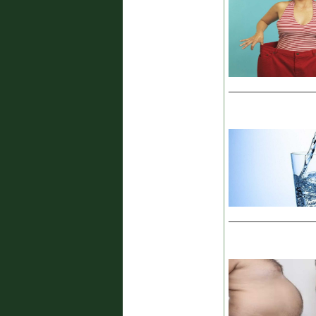
_______________
_______________