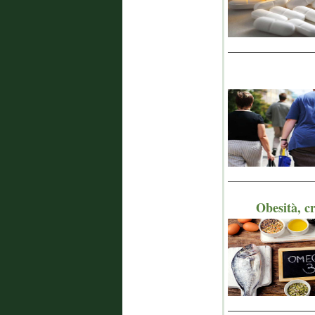
_______________
_______________
Obesità, cr
_______________