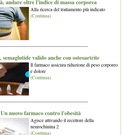
à, andare oltre l'indice di massa corporea
Alla ricerca del trattamento più indicato
(Continua)
_____________________________________
, semaglutide valido anche con osteoartrite
Il farmaco assicura riduzione di peso corporeo
e dolore
(Continua)
_____________________________________
Un nuovo farmaco contro l'obesità
Agisce attivando il recettore della
neurochinina 2
(Continua)