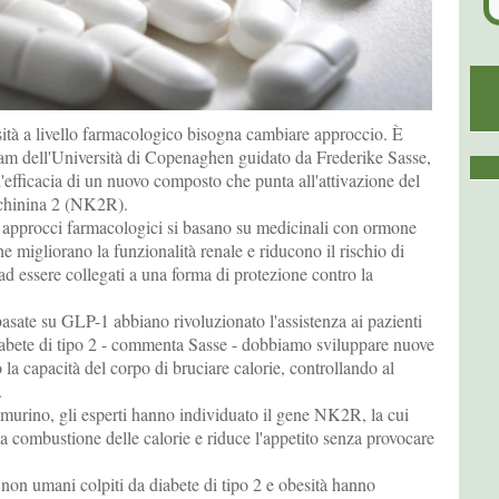
sità a livello farmacologico bisogna cambiare approccio. È
eam dell'Università di Copenaghen guidato da Frederike Sasse,
'efficacia di un nuovo composto che punta all'attivazione del
ochinina 2 (NK2R).
li approcci farmacologici si basano su medicinali con ormone
e migliorano la funzionalità renale e riducono il rischio di
 ad essere collegati a una forma di protezione contro la
asate su GLP-1 abbiano rivoluzionato l'assistenza ai pazienti
 diabete di tipo 2 - commenta Sasse - dobbiamo sviluppare nuove
o la capacità del corpo di bruciare calorie, controllando al
.
murino, gli esperti hanno individuato il gene NK2R, la cui
la combustione delle calorie e riduce l'appetito senza provocare
i non umani colpiti da diabete di tipo 2 e obesità hanno