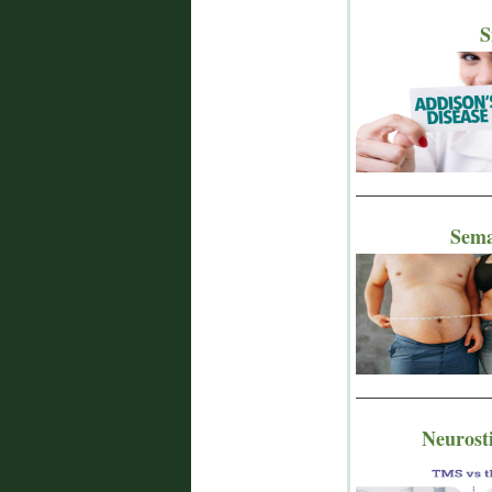
S
_______________
Sema
_______________
Neurosti