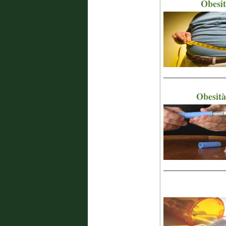
Obesit
_______________
Obesità
_______________