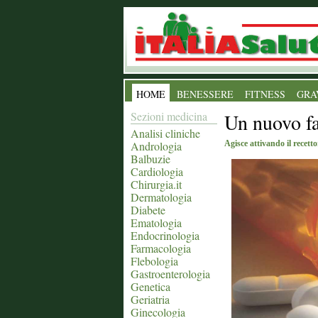
HOME
BENESSERE
FITNESS
GRA
Sezioni medicina
Un nuovo fa
Analisi cliniche
Andrologia
Agisce attivando il recett
Balbuzie
Cardiologia
Chirurgia.it
Dermatologia
Diabete
Ematologia
Endocrinologia
Farmacologia
Flebologia
Gastroenterologia
Genetica
Geriatria
Ginecologia