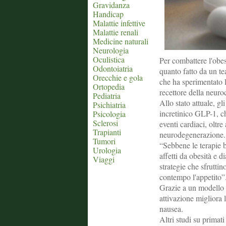
Gravidanza
Handicap
Malattie infettive
Malattie renali
Medicine naturali
Neurologia
Oculistica
Per combattere l'obe
Odontoiatria
quanto fatto da un t
Orecchie e gola
che ha sperimentato l
Ortopedia
recettore della neur
Pediatria
Allo stato attuale, g
Psichiatria
incretinico GLP-1, ch
Psicologia
Sclerosi
eventi cardiaci, oltre
Trapianti
neurodegenerazione.
Tumori
“Sebbene le terapie b
Urologia
affetti da obesità e
Viaggi
strategie che sfruttin
contempo l'appetito”
Grazie a un modello 
attivazione migliora 
nausea.
Altri studi su primat