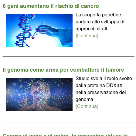
6 geni aumentano il rischio di cancro
La scoperta potrebbe
portare allo sviluppo di
approcci mirati
(Continua)
________________________________________________
Il genoma come arma per combattere il tumore
Studio svela il ruolo svolto
dalla proteina DDX3X
nella preservazione del
genoma
(Continua)
________________________________________________
Cancro al seno e al colon, lo screening riduce la