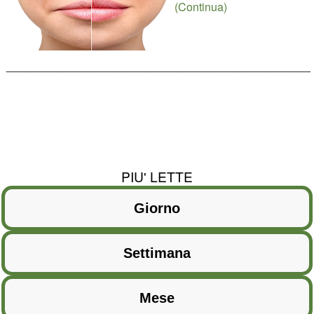
(Continua)
________________________________________________
PIU' LETTE