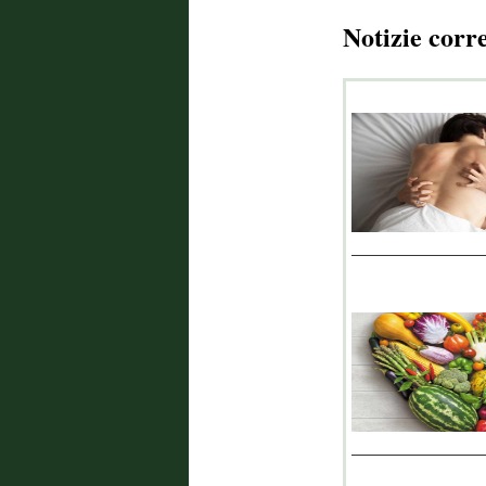
Notizie corr
_______________
_______________