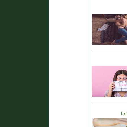
_______________
_______________
La