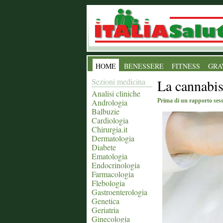
HOME
BENESSERE
FITNESS
GRA
Sezioni medicina
La cannabis
Analisi cliniche
Andrologia
Prima di un rapporto sessu
Balbuzie
Cardiologia
Chirurgia.it
Dermatologia
Diabete
Ematologia
Endocrinologia
Farmacologia
Flebologia
Gastroenterologia
Genetica
Geriatria
Ginecologia