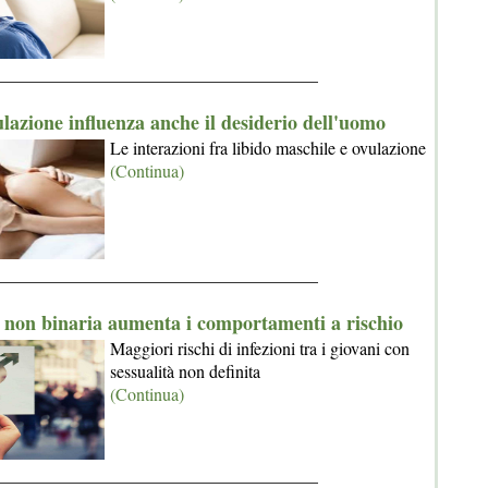
_____________________________________
ulazione influenza anche il desiderio dell'uomo
Le interazioni fra libido maschile e ovulazione
(Continua)
_____________________________________
à non binaria aumenta i comportamenti a rischio
Maggiori rischi di infezioni tra i giovani con
sessualità non definita
(Continua)
_____________________________________