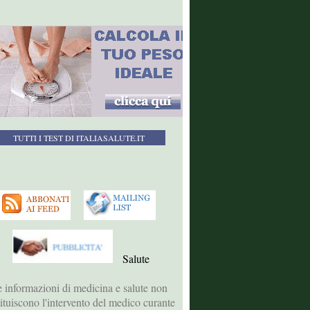
TUTTI I TEST DI ITALIASALUTE.IT
Salute
 informazioni di medicina e salute non
tituiscono l'intervento del medico curante