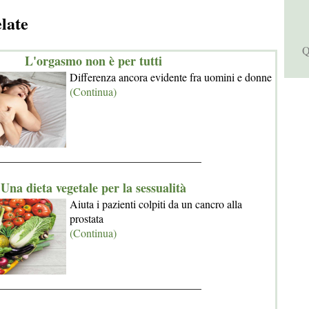
elate
Q
L'orgasmo non è per tutti
Differenza ancora evidente fra uomini e donne
(Continua)
_____________________________________
Una dieta vegetale per la sessualità
Aiuta i pazienti colpiti da un cancro alla
prostata
(Continua)
_____________________________________