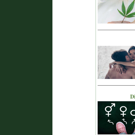
_______________
_______________
Di