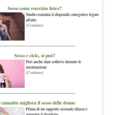
Sesso come esercizio fisico?
Studio esamina il dispendio energetico legato
all'atto
(Continua)
_____________________________________
Sesso e ciclo, si può?
Può anche dare sollievo durante le
mestruazioni
(Continua)
_____________________________________
 cannabis migliora il sesso delle donne
Prima di un rapporto sessuale rilassa e
aumenta il desiderio