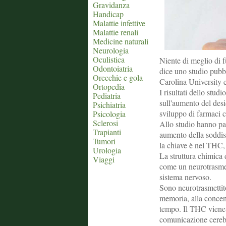
Gravidanza
Handicap
Malattie infettive
Malattie renali
Medicine naturali
Neurologia
Oculistica
Niente di meglio di 
Odontoiatria
dice uno studio pubb
Orecchie e gola
Carolina University e
Ortopedia
I risultati dello stud
Pediatria
sull'aumento del desi
Psichiatria
sviluppo di farmaci c
Psicologia
Sclerosi
Allo studio hanno par
Trapianti
aumento della soddisf
Tumori
la chiave è nel THC, 
Urologia
La struttura chimica
Viaggi
come un neurotrasmett
sistema nervoso.
Sono neurotrasmettito
memoria, alla concen
tempo. Il THC viene 
comunicazione cereb