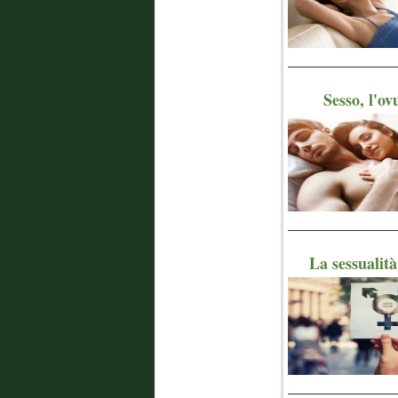
_______________
Sesso, l'ov
_______________
La sessualit
_______________