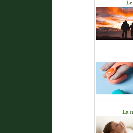
Le 
_______________
_______________
La m