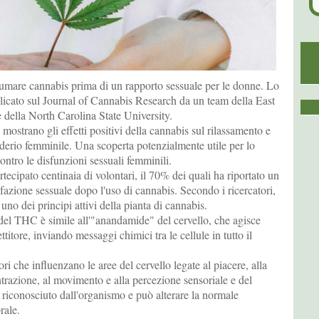
fumare cannabis prima di un rapporto sessuale per le donne. Lo
licato sul Journal of Cannabis Research da un team della East
 della North Carolina State University.
io mostrano gli effetti positivi della cannabis sul rilassamento e
derio femminile. Una scoperta potenzialmente utile per lo
ontro le disfunzioni sessuali femminili.
tecipato centinaia di volontari, il 70% dei quali ha riportato un
azione sessuale dopo l'uso di cannabis. Secondo i ricercatori,
uno dei principi attivi della pianta di cannabis.
 del THC è simile all'"anandamide" del cervello, che agisce
itore, inviando messaggi chimici tra le cellule in tutto il
ri che influenzano le aree del cervello legate al piacere, alla
trazione, al movimento e alla percezione sensoriale e del
riconosciuto dall'organismo e può alterare la normale
rale.