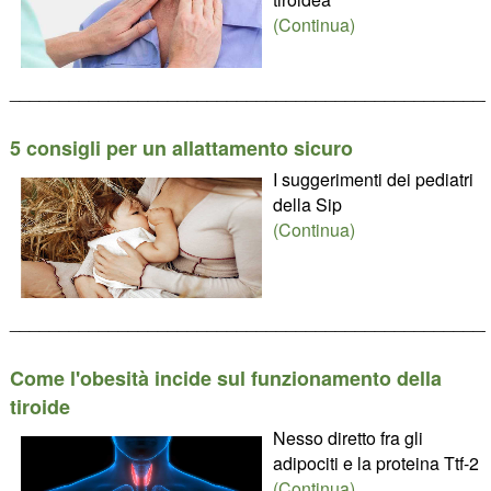
(Continua)
________________________________________________
5 consigli per un allattamento sicuro
I suggerimenti dei pediatri
della Sip
(Continua)
________________________________________________
Come l'obesità incide sul funzionamento della
tiroide
Nesso diretto fra gli
adipociti e la proteina Ttf-2
(Continua)