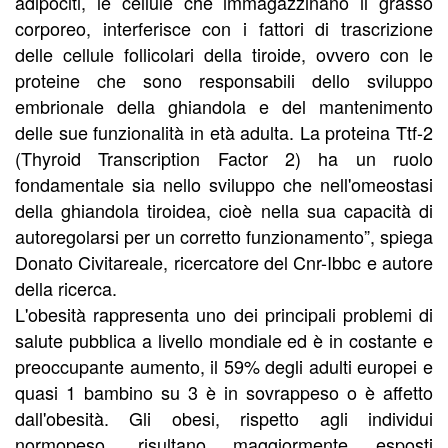
adipociti, le cellule che immagazzinano il grasso
corporeo, interferisce con i fattori di trascrizione
delle cellule follicolari della tiroide, ovvero con le
proteine che sono responsabili dello sviluppo
embrionale della ghiandola e del mantenimento
delle sue funzionalità in età adulta. La proteina Ttf-2
(Thyroid Transcription Factor 2) ha un ruolo
fondamentale sia nello sviluppo che nell'omeostasi
della ghiandola tiroidea, cioè nella sua capacità di
autoregolarsi per un corretto funzionamento”, spiega
Donato Civitareale, ricercatore del Cnr-Ibbc e autore
della ricerca.
L'obesità rappresenta uno dei principali problemi di
salute pubblica a livello mondiale ed è in costante e
preoccupante aumento, il 59% degli adulti europei e
quasi 1 bambino su 3 è in sovrappeso o è affetto
dall'obesità. Gli obesi, rispetto agli individui
normopeso, risultano maggiormente esposti