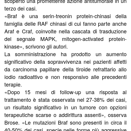
scoperto una promettente azione antitumorale in un
terzo dei casi.
«Braf è una serin-treonin protein-chinasi della
famiglia delle RAF chinasi di cui fanno parte anche
Araf e Craf, coinvolte nella cascata di trasduzione
del segnale MAPK, mitogen-activated protein-
kinase», scrivono gli autori.
La somministrazione ha prodotto un aumento
significativo della sopravvivenza nei pazienti affetti
da carcinoma papillare della tiroide refrattario allo
iodio radioattivo e non responsivo alle precedenti
terapie.
«Dopo 15 mesi di follow-up una risposta al
trattamento è stata osservata nel 27-38% dei casi,
un risultato significativo in un tumore con opzioni
terapeutiche scarse o addirittura assenti», osserva
Brose. «Le mutazioni Braf sono presenti in circa il
40-50% dei casi, specie nelle forme più aggressive