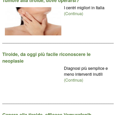
Tumore alla tiroide, dove operarsi?
I centri migliori in Italia
(Continua)
________________________________________________
Tiroide, da oggi più facile riconoscere le
neoplasie
Diagnosi più semplice e
meno interventi inutili
(Continua)
________________________________________________
Cancro alla tiroide, efficace Vemurafenib