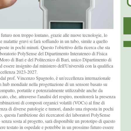
futuro non troppo lontano, grazie alle nuove tecnologie, lo
e malattie gravi si farà soffiando in un tubo, simile a quello
isposte in pochi minuti. Questo l'obiettivo della ricerca che sta
aboratorio PolySense del Dipartimento Interateneo di Fisica
Moro di Bari e del Politecnico di Bari, unico Dipartimento di
ad essere insignito dal ministero dell'Università con la qualifica
ccellenza 2023-2027.
to dal prof. Vincenzo Spagnolo, è un'eccellenza internazionale
un hub mondiale nella progettazione di un sensore basato su
compatto, portatile e potenzialmente utilizzabile anche da
ato, che, attraverso l'analisi del respiro, monitorerà la presenza
ombinazioni di composti organici volatili (VOCs) al fine di
enza di diverse patologie e tumori, dando una risposta in pochi
, questa l'ambizione dei ricercatori dei laboratori PolySense
senza sosta al progetto, sarà disponibile un prototipo di questo
ere testato in ospedale e potrebbe in un prossimo futuro essere