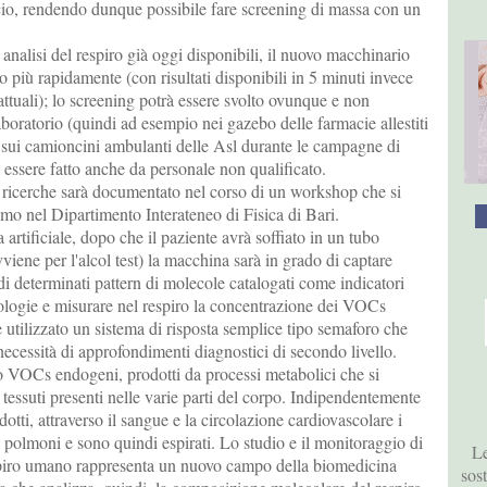
o, rendendo dunque possibile fare screening di massa con un
 analisi del respiro già oggi disponibili, il nuovo macchinario
lto più rapidamente (con risultati disponibili in 5 minuti invece
 attuali); lo screening potrà essere svolto ovunque e non
boratorio (quindi ad esempio nei gazebo delle farmacie allestiti
 sui camioncini ambulanti delle Asl durante le campagne di
 essere fatto anche da personale non qualificato.
ricerche sarà documentato nel corso di un workshop che si
simo nel Dipartimento Interateneo di Fisica di Bari.
a artificiale, dopo che il paziente avrà soffiato in un tubo
iene per l'alcol test) la macchina sarà in grado di captare
di determinati pattern di molecole catalogati come indicatori
tologie e misurare nel respiro la concentrazione dei VOCs
re utilizzato un sistema di risposta semplice tipo semaforo che
ecessità di approfondimenti diagnostici di secondo livello.
no VOCs endogeni, prodotti da processi metabolici che si
 tessuti presenti nelle varie parti del corpo. Indipendentemente
tti, attraverso il sangue e la circolazione cardiovascolare i
olmoni e sono quindi espirati. Lo studio e il monitoraggio di
Le
piro umano rappresenta un nuovo campo della biomedicina
sos