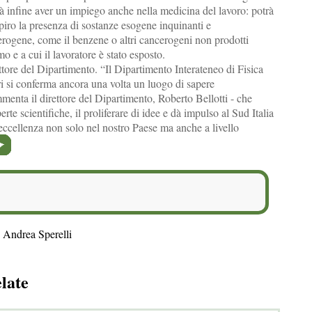
à infine aver un impiego anche nella medicina del lavoro: potrà
espiro la presenza di sostanze esogene inquinanti e
rogene, come il benzene o altri cancerogeni non prodotti
o e a cui il lavoratore è stato esposto.
tore del Dipartimento. “Il Dipartimento Interateneo di Fisica
ri si conferma ancora una volta un luogo di sapere
menta il direttore del Dipartimento, Roberto Bellotti - che
rte scientifiche, il proliferare di idee e dà impulso al Sud Italia
eccellenza non solo nel nostro Paese ma anche a livello
 Andrea Sperelli
elate