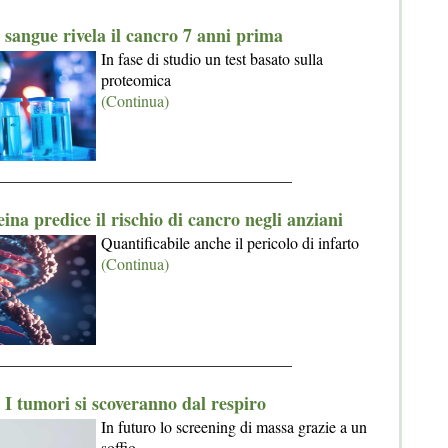
l sangue rivela il cancro 7 anni prima
In fase di studio un test basato sulla
proteomica
(Continua)
_____________________________________
ina predice il rischio di cancro negli anziani
Quantificabile anche il pericolo di infarto
(Continua)
_____________________________________
I tumori si scoveranno dal respiro
In futuro lo screening di massa grazie a un
soffio