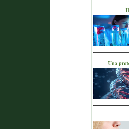
I
_______________
Una prote
_______________