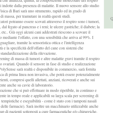
 che analizza, quindi, la composizione molecolare del respiro
i indotte dalla presenza di malattie. Il nuovo sensore allo studio
isica di Bari sarà uno strumento, rapido ed in grado di
di massa, per tramutare in realtà questi studi.
Q
atori potranno essere scovati attraverso il respiro sono i tumori,
dal fegato al pancreas e i reni; le ulcere gastriche; il diabete; la
a, etc.. Già oggi alcuni cani addestrati riescono a scovare il
o mediante l'olfatto, con una sensibilità che arriva al 99%. I
guagliare, tramite la sensoristica ottica e l'intelligenza
lità e la specificità dell'olfatto del cane con sistemi che
standardizzazione della rilevazione.
ening di massa di tumori e altre malattie gravi tramite il respiro
no svariati. Quando il sensore in fase di studio e realizzazione
 PolySense sarà realtà e disponibile in commercio, sarà fornita
ca di prima linea non invasiva, che potrà essere potenzialmente
azienti, compresi quelli allettati, anziani, ricoverati e anche sui
nte anche su cavie di laboratorio.
razione che si può effettuare in modo ripetibile, in continuo e
ente in tempo reale e applicabili su larga scala per screening di
tempistiche e eseguibilità - come è stato con i tamponi nasali
delle farmacie). Sarà inoltre un macchinario utilizzabile anche
w-up di pazienti sottoposti a cure farmaceutiche e/o chirurgiche.