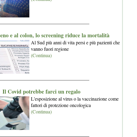
_____________________________________
eno e al colon, lo screening riduce la mortalità
Al Sud più anni di vita persi e più pazienti che
vanno fuori regione
(Continua)
_____________________________________
Il Covid potrebbe farci un regalo
L'esposizione al virus o la vaccinazione come
fattori di protezione oncologica
(Continua)
_____________________________________