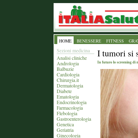
HOME
BENESSERE
FITNESS
GRA
Sezioni medicina
I tumori si 
Analisi cliniche
Andrologia
In futuro lo screening di 
Balbuzie
Cardiologia
Chirurgia.it
Dermatologia
Diabete
Ematologia
Endocrinologia
Farmacologia
Flebologia
Gastroenterologia
Genetica
Geriatria
Ginecologia