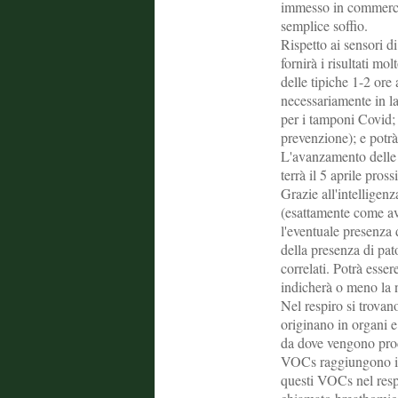
immesso in commerci
semplice soffio.
Rispetto ai sensori di
fornirà i risultati mo
delle tipiche 1-2 ore
necessariamente in la
per i tamponi Covid;
prevenzione); e potrà
L'avanzamento delle 
terrà il 5 aprile pros
Grazie all'intelligenz
(esattamente come avv
l'eventuale presenza 
della presenza di pa
correlati. Potrà esse
indicherà o meno la n
Nel respiro si trova
originano in organi e
da dove vengono prodo
VOCs raggiungono i p
questi VOCs nel res