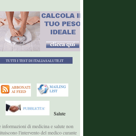
TUTTI I TEST DI ITALIASALUTE.IT
Salute
 informazioni di medicina e salute non
tituiscono l'intervento del medico curante