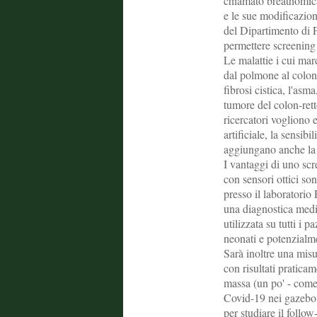
chiamato breathomica
e le sue modificazion
del Dipartimento di F
permettere screening 
Le malattie i cui marc
dal polmone al colon, 
fibrosi cistica, l'asm
tumore del colon-rett
ricercatori vogliono e
artificiale, la sensibi
aggiungano anche la 
I vantaggi di uno scre
con sensori ottici so
presso il laboratorio
una diagnostica medi
utilizzata su tutti i p
neonati e potenzialme
Sarà inoltre una misu
con risultati praticam
massa (un po' - come 
Covid-19 nei gazebo 
per studiare il follo