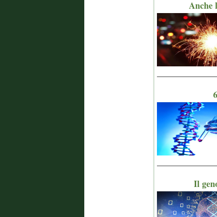
Anche l
_______________
6
_______________
Il ge