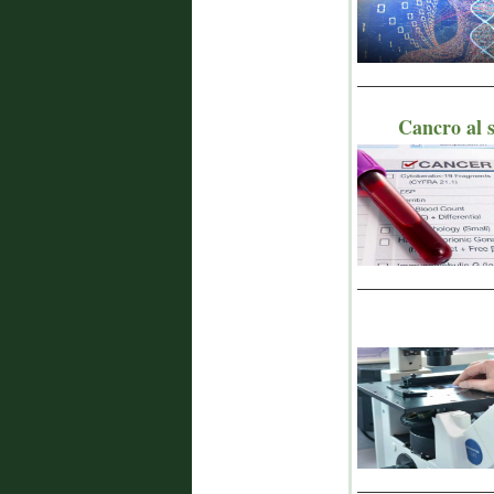
_______________
Cancro al s
_______________
_______________