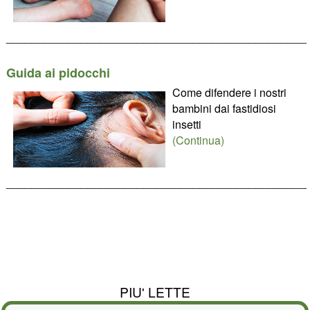
________________________________________________
Guida ai pidocchi
Come difendere i nostri
bambini dai fastidiosi
insetti
(Continua)
________________________________________________
PIU' LETTE