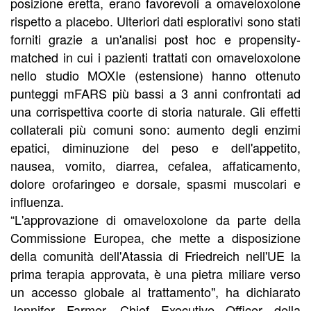
posizione eretta, erano favorevoli a omaveloxolone
rispetto a placebo. Ulteriori dati esplorativi sono stati
forniti grazie a un'analisi post hoc e propensity-
matched in cui i pazienti trattati con omaveloxolone
nello studio MOXIe (estensione) hanno ottenuto
punteggi mFARS più bassi a 3 anni confrontati ad
una corrispettiva coorte di storia naturale. Gli effetti
collaterali più comuni sono: aumento degli enzimi
epatici, diminuzione del peso e dell'appetito,
nausea, vomito, diarrea, cefalea, affaticamento,
dolore orofaringeo e dorsale, spasmi muscolari e
influenza.
“L'approvazione di omaveloxolone da parte della
Commissione Europea, che mette a disposizione
della comunità dell'Atassia di Friedreich nell'UE la
prima terapia approvata, è una pietra miliare verso
un accesso globale al trattamento", ha dichiarato
Jennifer Farmer, Chief Executive Officer della