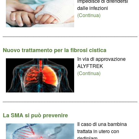
impedisce di difendersi
dalle infezioni
(Continua)
________________________________________________
Nuovo trattamento per la fibrosi cistica
In via di approvazione
ALYFTREK
(Continua)
________________________________________________
La SMA si può prevenire
Il caso di una bambina
trattata in utero con
risdiplam