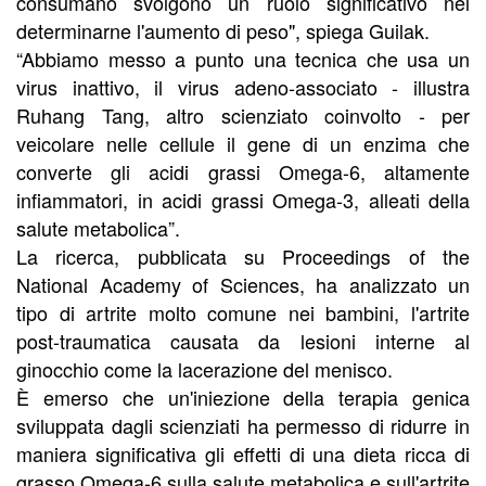
consumano svolgono un ruolo significativo nel
determinarne l'aumento di peso", spiega Guilak.
“Abbiamo messo a punto una tecnica che usa un
virus inattivo, il virus adeno-associato - illustra
Ruhang Tang, altro scienziato coinvolto - per
veicolare nelle cellule il gene di un enzima che
converte gli acidi grassi Omega-6, altamente
infiammatori, in acidi grassi Omega-3, alleati della
salute metabolica”.
La ricerca, pubblicata su Proceedings of the
National Academy of Sciences, ha analizzato un
tipo di artrite molto comune nei bambini, l'artrite
post-traumatica causata da lesioni interne al
ginocchio come la lacerazione del menisco.
È emerso che un'iniezione della terapia genica
sviluppata dagli scienziati ha permesso di ridurre in
maniera significativa gli effetti di una dieta ricca di
grasso Omega-6 sulla salute metabolica e sull'artrite