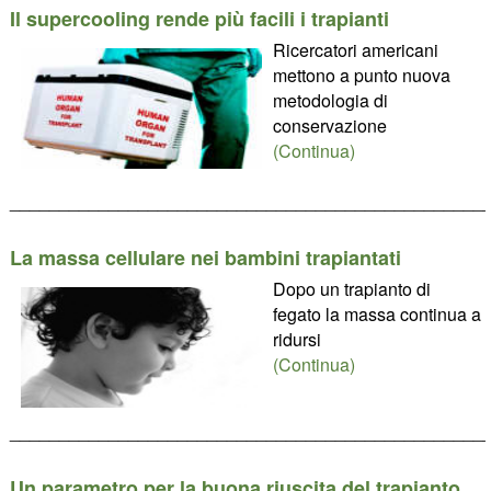
Il supercooling rende più facili i trapianti
Ricercatori americani
mettono a punto nuova
metodologia di
conservazione
(Continua)
________________________________________________
La massa cellulare nei bambini trapiantati
Dopo un trapianto di
fegato la massa continua a
ridursi
(Continua)
________________________________________________
Un parametro per la buona riuscita del trapianto