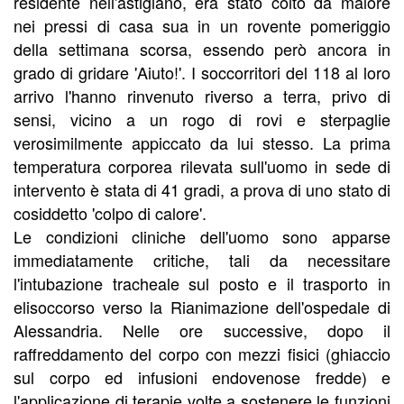
residente nell'astigiano, era stato colto da malore
nei pressi di casa sua in un rovente pomeriggio
della settimana scorsa, essendo però ancora in
grado di gridare 'Aiuto!'. I soccorritori del 118 al loro
arrivo l'hanno rinvenuto riverso a terra, privo di
sensi, vicino a un rogo di rovi e sterpaglie
verosimilmente appiccato da lui stesso. La prima
temperatura corporea rilevata sull'uomo in sede di
intervento è stata di 41 gradi, a prova di uno stato di
cosiddetto 'colpo di calore'.
Le condizioni cliniche dell'uomo sono apparse
immediatamente critiche, tali da necessitare
l'intubazione tracheale sul posto e il trasporto in
elisoccorso verso la Rianimazione dell'ospedale di
Alessandria. Nelle ore successive, dopo il
raffreddamento del corpo con mezzi fisici (ghiaccio
sul corpo ed infusioni endovenose fredde) e
l'applicazione di terapie volte a sostenere le funzioni