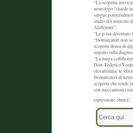
“La scoperta ancor pi
neurologo “risiede ne
sangue potenzialment
studio del muscolo di
Alzheimer”.
“Le p-tau diventano i
“biomarcatori non so
scoperta densa di ap
impatto sulla diagnos
“La lunga collaborazi
Dott. Federico Verde
elevatissima: lo sforz
biomarcatori di neuro
scoperta che rende l
con meccanismi comu
espressione clinica”.