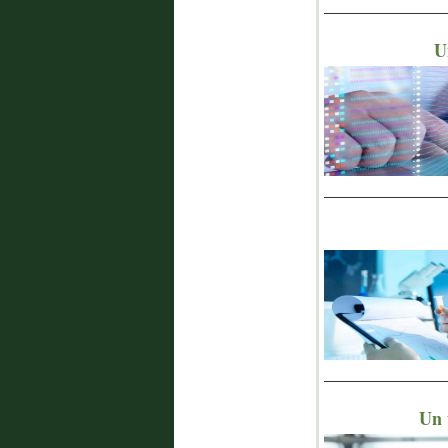
_______________
U
_______________
_______________
Un 