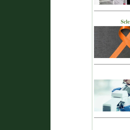
_______________
Scle
_______________
_______________