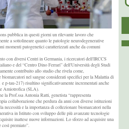
s pubblica in questi giorni un rilevante lavoro che
mente a sottolineare quanto le patologie neurodegenerative
ni momenti patogenetici caratterizzati anche da comuni
to con diversi Centri in Germania, i ricercatori dell'IRCCS
taliano e del “Centro Dino Ferrari” dell'Università degli Studi
amente contribuito allo studio che rivela come,
 biomarcatori nel sangue considerati specifici per la Malattia di
 e p-tau-217) risultino significativamente incrementati anche
ale Amiotrofica (SLA).
ne la Prof.ssa Antonia Ratti, genetista “rappresenta
mpia collaborazione che perdura da anni con diverse istituzioni
 la necessità e la importanza di collezionare biomarcatori nella
rativa in Istituto con sviluppo delle più avanzate tecnologie
 acquisire inattese nuove informazioni. Lo sforzo ad acquisire una
 così premiato”.