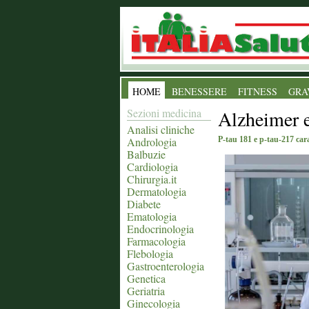
HOME
BENESSERE
FITNESS
GRA
Sezioni medicina
Alzheimer e
Analisi cliniche
Andrologia
P-tau 181 e p-tau-217 cara
Balbuzie
Cardiologia
Chirurgia.it
Dermatologia
Diabete
Ematologia
Endocrinologia
Farmacologia
Flebologia
Gastroenterologia
Genetica
Geriatria
Ginecologia