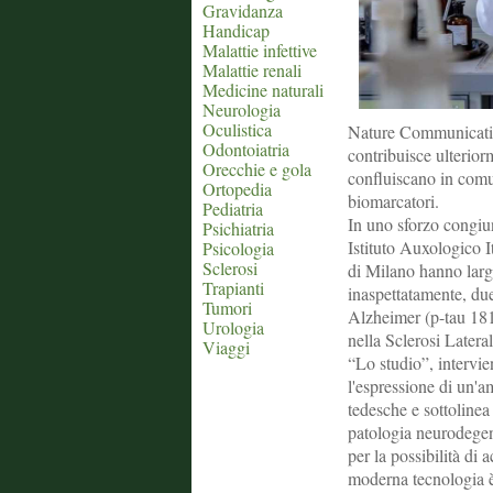
Gravidanza
Handicap
Malattie infettive
Malattie renali
Medicine naturali
Neurologia
Oculistica
Nature Communication
Odontoiatria
contribuisce ulterior
Orecchie e gola
confluiscano in comu
Ortopedia
biomarcatori.
Pediatria
In uno sforzo congiun
Psichiatria
Istituto Auxologico I
Psicologia
Sclerosi
di Milano hanno larg
Trapianti
inaspettatamente, due
Tumori
Alzheimer (p-tau 181
Urologia
nella Sclerosi Later
Viaggi
“Lo studio”, intervie
l'espressione di un'a
tedesche e sottolinea
patologia neurodegene
per la possibilità di
moderna tecnologia è