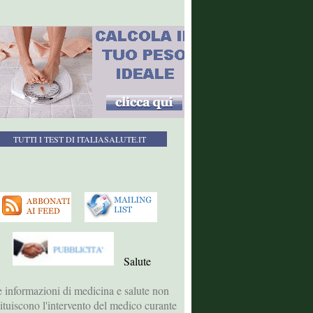
TUTTI I TEST DI ITALIASALUTE.IT
Salute
 informazioni di medicina e salute non
tituiscono l'intervento del medico curante