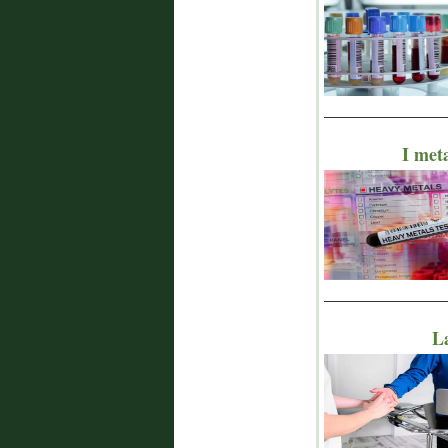
_______________
I meta
_______________
La