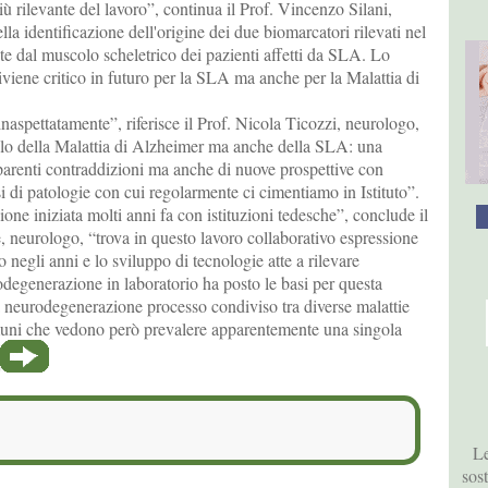
ù rilevante del lavoro”, continua il Prof. Vincenzo Silani,
lla identificazione dell'origine dei due biomarcatori rilevati nel
e dal muscolo scheletrico dei pazienti affetti da SLA. Lo
viene critico in futuro per la SLA ma anche per la Malattia di
naspettatamente”, riferisce il Prof. Nicola Ticozzi, neurologo,
lo della Malattia di Alzheimer ma anche della SLA: una
parenti contraddizioni ma anche di nuove prospettive con
i di patologie con cui regolarmente ci cimentiamo in Istituto”.
one iniziata molti anni fa con istituzioni tedesche”, conclude il
, neurologo, “trova in questo lavoro collaborativo espressione
o negli anni e lo sviluppo di tecnologie atte a rilevare
degenerazione in laboratorio ha posto le basi per questa
a neurodegenerazione processo condiviso tra diverse malattie
ni che vedono però prevalere apparentemente una singola
Le
sos