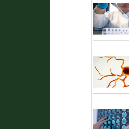
_______________
_______________