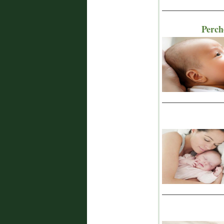
_______________
Perch
_______________
_______________