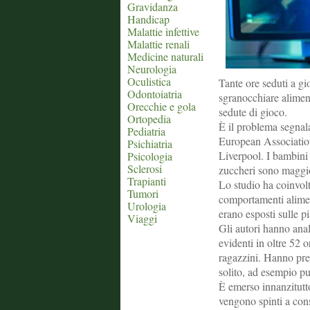
Gravidanza
Handicap
Malattie infettive
Malattie renali
Medicine naturali
Neurologia
Oculistica
Tante ore seduti a gi
Odontoiatria
sgranocchiare aliment
Orecchie e gola
sedute di gioco.
Ortopedia
È il problema segnala
Pediatria
European Association
Psichiatria
Liverpool. I bambini e
Psicologia
Sclerosi
zuccheri sono maggio
Trapianti
Lo studio ha coinvolt
Tumori
comportamenti aliment
Urologia
erano esposti sulle p
Viaggi
Gli autori hanno anal
evidenti in oltre 52 o
ragazzini. Hanno pre
solito, ad esempio p
È emerso innanzitutto
vengono spinti a cons