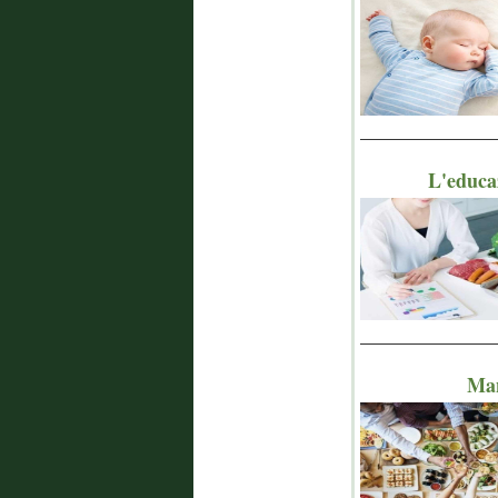
_______________
L'educaz
_______________
Man