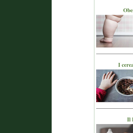
Obes
_______________
I cere
_______________
Il