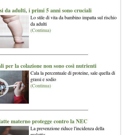
i da adulti, i primi 5 anni sono cruciali
Lo stile di vita da bambino impatta sul rischio
da adulti
(Continua)
_____________________________________
ali per la colazione non sono così nutrienti
Cala la percentuale di proteine, sale quella di
grassi e sodio
(Continua)
_____________________________________
 latte materno protegge contro la NEC
La prevenzione riduce l'incidenza della
malattia