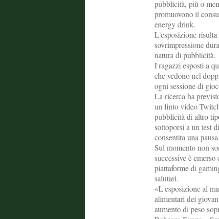
pubblicità, più o men
promuovono il consumo
energy drink.
L'esposizione risult
sovrimpressione duran
natura di pubblicità.
I ragazzi esposti a qu
che vedono nel doppi
ogni sessione di gioc
La ricerca ha previs
un finto video Twitc
pubblicità di altro ti
sottoporsi a un test 
consentita una pausa
Sul momento non sono
successive è emerso c
piattaforme di gaming
salutari.
«L'esposizione al mar
alimentari dei giovan
aumento di peso sopra