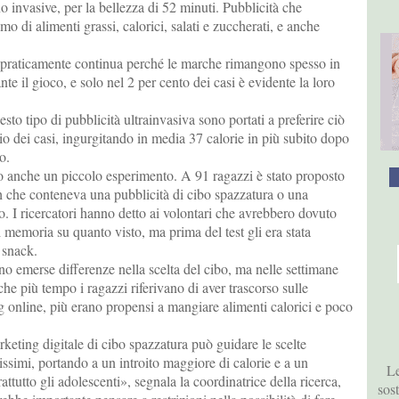
o invasive, per la bellezza di 52 minuti. Pubblicità che
 di alimenti grassi, calorici, salati e zuccherati, e anche
a praticamente continua perché le marche rimangono spesso in
te il gioco, e solo nel 2 per cento dei casi è evidente la loro
esto tipo di pubblicità ultrainvasiva sono portati a preferire ciò
o dei casi, ingurgitando in media 37 calorie in più subito dopo
o.
to anche un piccolo esperimento. A 91 ragazzi è stato proposto
h che conteneva una pubblicità di cibo spazzatura o una
po. I ricercatori hanno detto ai volontari che avrebbero dovuto
di memoria su quanto visto, ma prima del test gli era stata
 snack.
 emerse differenze nella scelta del cibo, ma nelle settimane
he più tempo i ragazzi riferivano di aver trascorso sulle
 online, più erano propensi a mangiare alimenti calorici e poco
keting digitale di cibo spazzatura può guidare le scelte
issimi, portando a un introito maggiore di calorie e a un
Le
ttutto gli adolescenti», segnala la coordinatrice della ricerca,
sos