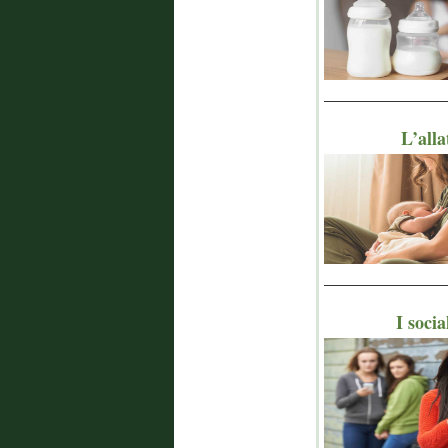
_______________
L’alla
_______________
I soci