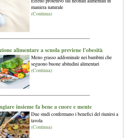
Effetto protettivo sui neonati alimentati in
maniera naturale
(Continua)
_____________________________________
ione alimentare a scuola previene l'obesità
Meno grasso addominale nei bambini che
seguono buone abitudini alimentari
(Continua)
_____________________________________
giare insieme fa bene a cuore e mente
Due studi confermano i benefici del riunirsi a
tavola
(Continua)