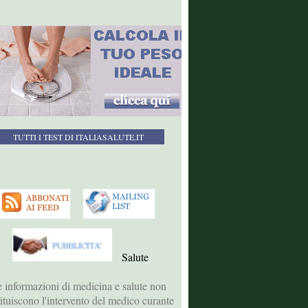
TUTTI I TEST DI ITALIASALUTE.IT
Salute
 informazioni di medicina e salute non
tituiscono l'intervento del medico curante