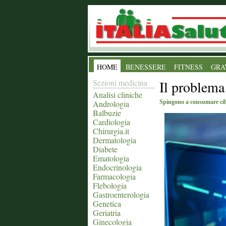
HOME
BENESSERE
FITNESS
GRA
Sezioni medicina
Il problema 
Analisi cliniche
Andrologia
Spingono a consumare ci
Balbuzie
Cardiologia
Chirurgia.it
Dermatologia
Diabete
Ematologia
Endocrinologia
Farmacologia
Flebologia
Gastroenterologia
Genetica
Geriatria
Ginecologia