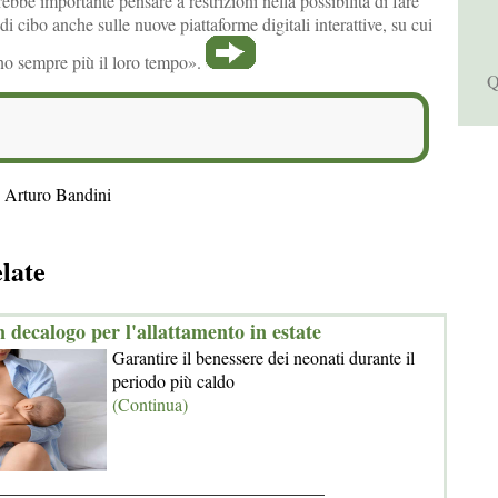
be importante pensare a restrizioni nella possibilità di fare
i di cibo anche sulle nuove piattaforme digitali interattive, su cui
ano sempre più il loro tempo».
Q
 Arturo Bandini
elate
 decalogo per l'allattamento in estate
Garantire il benessere dei neonati durante il
periodo più caldo
(Continua)
_____________________________________