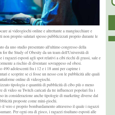
ocare ai videogiochi online e altrettante a mangiucchiare e
i non proprio salutari spesso pubblicizzati proprio durante le
to da uno studio presentato all'ultimo congresso della
 for the Study of Obesity da un team dell'Università di
 i ragazzi esposti agli spot relativi a cibi ricchi di grassi, sale e
rmente a rischio di diventare sovrappeso od obesi.
o 490 adolescenti fra i 12 e i 18 anni per capirne i
ari e scoprire se ci fosse un nesso con le pubblicità alle quali
iattaforme online di videogiochi.
izzato tipologia e quantità di pubblicità di cibo più o meno
re di video su Twitch caricati da tre influencer popolari fra i
so in considerazione anche tipologie di marketing diverse dal
ubblicità proposte come mini-giochi.
 il vero e proprio bombardamento attraverso il quale i ragazzi
umare. Per ogni ora di gioco, i ragazzi risultano esposti alle