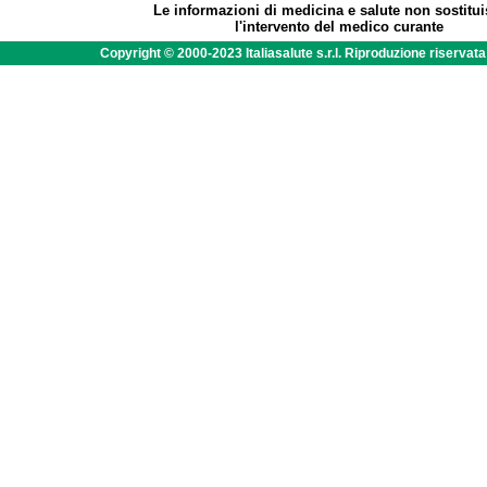
Le informazioni di medicina e salute non sostitu
l'intervento del medico curante
Copyright © 2000-2023 Italiasalute s.r.l. Riproduzione riservat