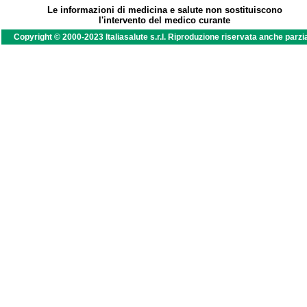
Le informazioni di medicina e salute non sostituiscono
l'intervento del medico curante
Copyright © 2000-2023 Italiasalute s.r.l. Riproduzione riservata anche parzi