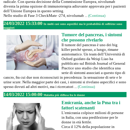
radicale. Con questa decisione della Commissione Europea, nivolumab
diventa la prima opzione di immunoterapia adiuvante approvata per i pazienti
dell’Unione Europea in questo setting.
Nello studio di Fase 3 CheckMate -274, nivolumab ...
(Continua)
24/03/2022 15:33:00
In molti casi sono aspecifici ma le probabilità di soffrirne sono
maggiori
Tumore del pancreas, i sintomi
che possono rivelarlo
Il tumore del pancreas è uno dei big
killer perché spesso, a lungo, rimane
asintomatico. Un team dell’Università di
Oxford guidato da Weiqi Liao ha
pubblicato sul British Journal of General
Practice uno studio che identifica una
serie di sintomi associati a questo tipo di
cancro, fra cui due non riconosciuti in precedenza: la sensazione di sete e le
urine scure. Nella maggior parte dei casi, i sintomi si rivelano aspecifici e sono
spesso dovuti ad altri motivi, ma i ricercatori ...
(Continua)
14/03/2022 15:00:00
Malattia più diffusa fra le donne
Emicrania, anche la Pma tra i
fattori scatenanti
L’emicrania colpisce milioni di persone
in Italia, con una predilezione per le
donne in età fertile.
Circa il 12% della popolazione in