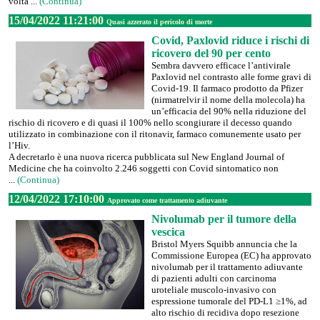
volta ...
(Continua)
15/04/2022 11:21:00
Quasi azzerato il pericolo di morte
Covid, Paxlovid riduce i rischi di
ricovero del 90 per cento
Sembra davvero efficace l’antivirale
Paxlovid nel contrasto alle forme gravi di
Covid-19. Il farmaco prodotto da Pfizer
(nirmatrelvir il nome della molecola) ha
un’efficacia del 90% nella riduzione del
rischio di ricovero e di quasi il 100% nello scongiurare il decesso quando
utilizzato in combinazione con il ritonavir, farmaco comunemente usato per
l’Hiv.
A decretarlo è una nuova ricerca pubblicata sul New England Journal of
Medicine che ha coinvolto 2.246 soggetti con Covid sintomatico non
...
(Continua)
12/04/2022 17:10:00
Approvato come trattamento adiuvante
Nivolumab per il tumore della
vescica
Bristol Myers Squibb annuncia che la
Commissione Europea (EC) ha approvato
nivolumab per il trattamento adiuvante
di pazienti adulti con carcinoma
uroteliale muscolo-invasivo con
espressione tumorale del PD-L1 ≥1%, ad
alto rischio di recidiva dopo resezione