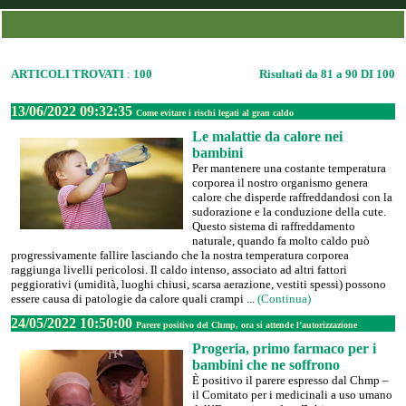
ARTICOLI TROVATI
:
100
Risultati da 81 a 90 DI 100
13/06/2022 09:32:35
Come evitare i rischi legati al gran caldo
Le malattie da calore nei
bambini
Per mantenere una costante temperatura
corporea il nostro organismo genera
calore che disperde raffreddandosi con la
sudorazione e la conduzione della cute.
Questo sistema di raffreddamento
naturale, quando fa molto caldo può
progressivamente fallire lasciando che la nostra temperatura corporea
raggiunga livelli pericolosi. Il caldo intenso, associato ad altri fattori
peggiorativi (umidità, luoghi chiusi, scarsa aerazione, vestiti spessi) possono
essere causa di patologie da calore quali crampi ...
(Continua)
24/05/2022 10:50:00
Parere positivo del Chmp, ora si attende l’autorizzazione
Progeria, primo farmaco per i
bambini che ne soffrono
È positivo il parere espresso dal Chmp –
il Comitato per i medicinali a uso umano