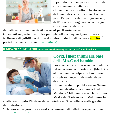
Il periodo in cui un paziente affetto da
cancro assume i trattamenti
chemioterapici è molto delicato anche
dal punto di vista alimentare. Da una
parte l’appetito cala fisiologicamente,
dall’altra però l’organismo ha bisogno
come non mai di trarre
dall’alimentazione i nutrienti necessari per il sostentamento.
Gli esperti suggeriscono di fare pasti piccoli ma frequenti, prediligere cibi
facilmente digeribili per ridurre al minimo il rischio di nausea e
vomito
. È
preferibile che i cibi siano ...
(Continua)
03/05/2022 14:31:00
Oltre 100 proteine collegate alla gravità dell’infezione
Covid, i meccanismi alla base
della Mis-C nei bambini
I meccanismi che innescano la Sindrome
infiammatoria multisistemica (Mis-C) in
alcuni bambini colpiti da Covid sono
complessi e oggetto di studio da parte
dei ricercatori.
Un nuovo studio pubblicato su Nature
Communications da scienziati del
Murdoch Children's Research Institute-
Mcri e dell'Università di Melbourne ha
analizzato proprio l’insieme delle proteine – 137 – collegate alla gravità
dell’infezione.
"Il lavoro - spiegano i ricercatori - ha permesso di individuare per la prima