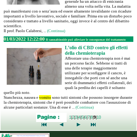
generale ha un attacco di emicrania
almeno una volta nella vita. La malattia
può manifestarsi con o senz’aura ed essere altamente invalidante con ricadute
importanti a livello lavorativo, sociale e familiare. Prima era un disturbo poco
considerato e trattato a livello sanitario, oggi invece è al centro del dibattito
scientifico.
Il prof. Paolo Calabresi, ...
(Continua)
01/03/2022 12:22:00
Il cannabinoide può alleviare le conseguenze del trattamento
L’olio di CBD contro gli effetti
della chemioterapia
Affrontare una chemioterapia non è mai
un percorso facile. Sebbene si tratti di
una delle terapie maggiormente
utilizzate per sconfiggere il cancro, è
innegabile che porti con sé anche una
serie di drammatici effetti collaterali, dei
quali la perdita dei capelli è soltanto
quello più noto.
Stanchezza, nausea e
vomito
sono tutti sintomi che possono insorgere durante
la chemioterapia, sintomi che è però possibile combattere con l'assunzione di
alcune particolari sostanze. Una di esse è ...
(Continua)
1
|
2
|
3
|
4
|
5
|
6
|
7
|
8
|
9
|
10