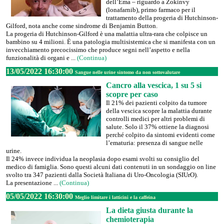
dell’Ema – riguardo a Zokinvy
(lonafarnib), primo farmaco per il
trattamento della progeria di Hutchinson-
Gilford, nota anche come sindrome di Benjamin Button.
La progeria di Hutchinson-Gilford è una malattia ultra-rara che colpisce un
bambino su 4 milioni. È una patologia multisistemica che si manifesta con un
invecchiamento precocissimo che produce segni nell’aspetto e nella
funzionalità di organi e ...
(Continua)
13/05/2022 16:30:00
Sangue nelle urine sintomo da non sottovalutare
Cancro alla vescica, 1 su 5 si
scopre per caso
Il 21% dei pazienti colpito da tumore
della vescica scopre la malattia durante
controlli medici per altri problemi di
salute. Solo il 37% ottiene la diagnosi
perché colpito da sintomi evidenti come
l’ematuria: presenza di sangue nelle
urine.
Il 24% invece individua la neoplasia dopo esami svolti su consiglio del
medico di famiglia. Sono questi alcuni dati contenuti in un sondaggio on line
svolto tra 347 pazienti dalla Società Italiana di Uro-Oncologia (SIUrO).
La presentazione ...
(Continua)
05/05/2022 16:30:00
Meglio limitare i latticini e la caffeina
La dieta giusta durante la
chemioterapia