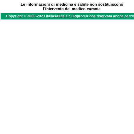
Le informazioni di medicina e salute non sostituiscono
l'intervento del medico curante
Copyright © 2000-2023 Italiasalute s.r.l. Riproduzione riservata anche parzi