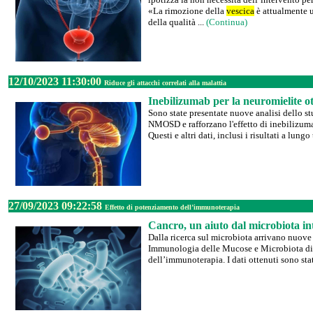
«La rimozione della
vescica
è attualmente u
della qualità ...
(Continua)
12/10/2023 11:30:00
Riduce gli attacchi correlati alla malattia
Inebilizumab per la neuromielite ot
Sono state presentate nuove analisi dello s
NMOSD e rafforzano l'effetto di inebilizumab
Questi e altri dati, inclusi i risultati a l
27/09/2023 09:22:58
Effetto di potenziamento dell’immunoterapia
Cancro, un aiuto dal microbiota int
Dalla ricerca sul microbiota arrivano nuove
Immunologia delle Mucose e Microbiota di IR
dell’immunoterapia. I dati ottenuti sono stat