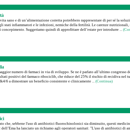
ità
vita sano e di un’alimentazione corretta potrebbero rappresentare di per sé la soluzio
i stati infiammatori e le infezioni, nemiche della fertilità. Le carenze nutrizionali,
di concepimento. Suggeriamo quindi di approfittare dell’estate per introdurre ...
(Con
la
 maggior numero di farmaci in via di sviluppo. Se ne è parlato all’ultimo congresso 
sultati positivi del farmaco ribociclib, che riduce del 25% il rischio di recidiva nel
dk4/6 a dimostrare un beneficio consistente e clinicamente ...
(Continua)
ici
o che, sebbene l'uso di antibiotici fluorochinolonici sia diminuito, questi medicinal
dell’Ema ha lanciato un richiamo agli operatori sanitari: "L'uso di antibiotici di an