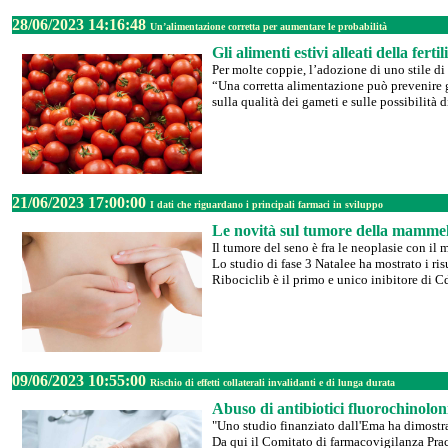
28/06/2023 14:16:48
Un’alimentazione corretta per aumentare le probabilità
Gli alimenti estivi alleati della fertil
Per molte coppie, l’adozione di uno stile di 
“Una corretta alimentazione può prevenire gl
sulla qualità dei gameti e sulle possibilità 
21/06/2023 17:00:00
I dati che riguardano i principali farmaci in sviluppo
Le novità sul tumore della mammel
Il tumore del seno è fra le neoplasie con il
Lo studio di fase 3 Natalee ha mostrato i ri
Ribociclib è il primo e unico inibitore di C
09/06/2023 10:55:00
Rischio di effetti collaterali invalidanti e di lunga durata
Abuso di antibiotici fluorochinolon
"Uno studio finanziato dall'Ema ha dimostrat
Da qui il Comitato di farmacovigilanza Prac 