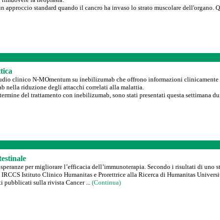
n approccio standard quando il cancro ha invaso lo strato muscolare dell'organo. Qu
tica
tudio clinico N-MOmentum su inebilizumab che offrono informazioni clinicamente ril
 nella riduzione degli attacchi correlati alla malattia.
ungo termine del trattamento con inebilizumab, sono stati presentati questa settimana
estinale
 speranze per migliorare l’efficacia dell’immunoterapia. Secondo i risultati di uno 
CCS Istituto Clinico Humanitas e Prorettrice alla Ricerca di Humanitas University, u
i pubblicati sulla rivista Cancer ...
(Continua)