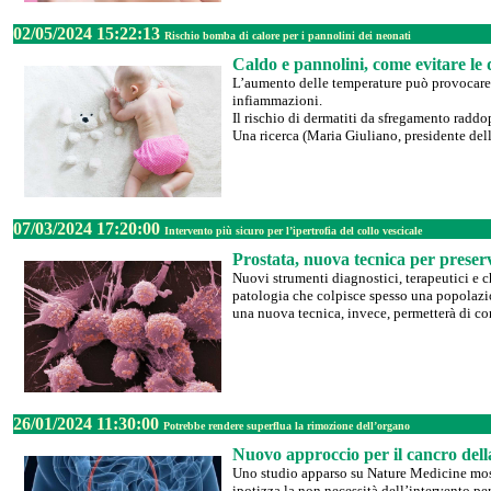
02/05/2024 15:22:13
Rischio bomba di calore per i pannolini dei neonati
Caldo e pannolini, come evitare le 
L’aumento delle temperature può provocare pr
infiammazioni.
Il rischio di dermatiti da sfregamento radd
Una ricerca (Maria Giuliano, presidente della
07/03/2024 17:20:00
Intervento più sicuro per l’ipertrofia del collo vescicale
Prostata, nuova tecnica per preserv
Nuovi strumenti diagnostici, terapeutici e c
patologia che colpisce spesso una popolazion
una nuova tecnica, invece, permetterà di con
26/01/2024 11:30:00
Potrebbe rendere superflua la rimozione dell’organo
Nuovo approccio per il cancro del
Uno studio apparso su Nature Medicine most
ipotizza la non necessità dell’intervento pe