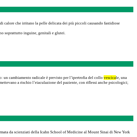
 calore che irritano la pelle delicata dei più piccoli causando fastidiose
 soprattutto inguine, genitali e glutei.
lo: un cambiamento radicale è previsto per l’ipertrofia del collo
vescica
le, una
mettevano a rischio l’eiaculazione del paziente, con riflessi anche psicologici;
firmata da scienziati della Icahn School of Medicine al Mount Sinai di New York