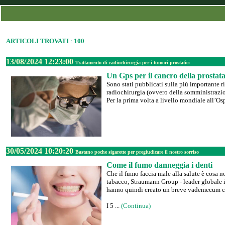
ARTICOLI TROVATI
:
100
13/08/2024 12:23:00
Trattamento di radiochirurgia per i tumori prostatici
Un Gps per il cancro della prostat
Sono stati pubblicati sulla più importante 
radiochirurgia (ovvero della somministrazio
Per la prima volta a livello mondiale all’Osp
30/05/2024 10:20:20
Bastano poche sigarette per pregiudicare il nostro sorriso
Come il fumo danneggia i denti
Che il fumo faccia male alla salute è cosa 
tabacco, Straumann Group - leader globale in 
hanno quindi creato un breve vademecum co
I 5 ...
(Continua)