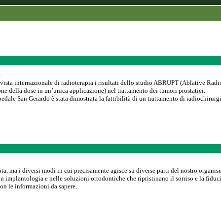
a
rivista internazionale di radioterapia i risultati dello studio ABRUPT (Ablative Rad
ne della dose in un’unica applicazione) nel trattamento dei tumori prostatici.
edale San Gerardo è stata dimostrata la fattibilità di un trattamento di radiochirurgi
nota, ma i diversi modi in cui precisamente agisce su diverse parti del nostro organ
implantologia e nelle soluzioni ortodontiche che ripristinano il sorriso e la fiducia
n le informazioni da sapere.