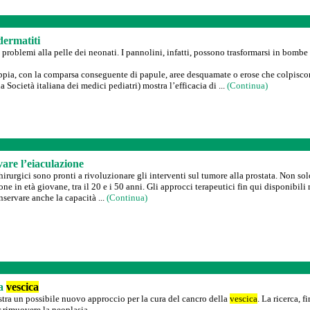
dermatiti
oblemi alla pelle dei neonati. I pannolini, infatti, possono trasformarsi in bombe di
oppia, con la comparsa conseguente di papule, aree desquamate o erose che colpiscono
 Società italiana dei medici pediatri) mostra l’efficacia di ...
(Continua)
are l’eiaculazione
hirurgici sono pronti a rivoluzionare gli interventi sul tumore alla prostata. Non so
e in età giovane, tra il 20 e i 50 anni. Gli approcci terapeutici fin qui disponibili 
servare anche la capacità ...
(Continua)
la
vescica
ra un possibile nuovo approccio per la cura del cancro della
vescica
. La ricerca, 
r rimuovere la neoplasia.