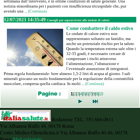
settimana dall’intervento, è in ottime condizioni di salute generale. Una
notizia straordinaria per i pazienti con insufficienza tricuspidale che, pur
avendo una ...
(Continua)
12/07/2023 14:35:49
Consigli per sopravvivere alle ondate di calore
Come combattere il caldo estivo
Le ondate di calore estivo non
rappresentano soltanto un fastidio, ma
anche un potenziale rischio per la salute.
Quando la temperatura esterna sale oltre i
32-35 gradi, è necessario cercare di
compensare i rischi attraverso
l’alimentazione, l’idratazione e
l’eventuale assunzione di integratori.
Prima regola fondamentale: bere almeno 1,5-2 litri di acqua al giorno. I sali
minerali giocano un ruolo fondamentale per la regolazione della contrattilità
muscolare, compresa quella cardiaca. In molti ...
(Continua)
1
|
2
|
3
|
4
|
5
|
6
|
7
|
8
|
9
|
10
Redazione TEL. 351.666.0811
Via Albanese Ruffo 48, 00178 Roma
Centro Medico Okmedicina.it Via Albanese Ruffo 40-46, 00178
Roma
Mail redazione