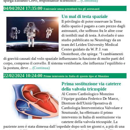
spiega Edoardo Cervi, responsabile scientifico ...
(Continua)
04/04/2024 17:35:00
Emicranie senza precedenti fra gli astronauti
Un mal di testa spaziale
Il privilegio di poter osservare la Terra
dallo spazio è pagato a caro prezzo dagli
astronauti, che soffrono fra le altre cose
di terribili mal di testa. A rivelarlo è uno
studio pubblicato su Neurology da un
team del Leiden University Medical
Center guidato da W. P. J. van
Oosterhout, che spiega: “I cambiamenti
di gravità causati dal volo spaziale influenzano la funzione di molte parti del
corpo, compreso il cervello. Il sistema vestibolare, che influenza l’equilibrio e
la postura, deve ...
(Continua)
22/02/2024 10:24:00
Primo intervento in Italia di questo tipo al Monzino
Prima sostituzione via catetere
della valvola tricuspide
Al Centro Cardiologico Monzino
l’équipe guidata Federico De Marco,
Direttore dell'Unità Operativa di
Cardiologia Interventistica Valvolare e
Strutturale, ha effettuato il primo
intervento in Italia di sostituzione via
catetere della valvola tricuspide. La
paziente zero è stata dimessa dall’ospedale dopo soli tre giorni e, a più di una