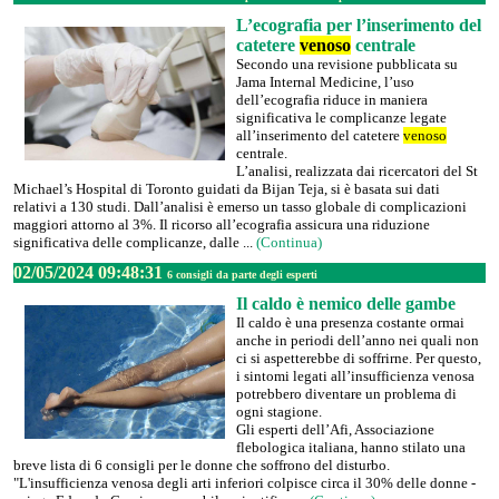
L’ecografia per l’inserimento del
catetere
venoso
centrale
Secondo una revisione pubblicata su
Jama Internal Medicine, l’uso
dell’ecografia riduce in maniera
significativa le complicanze legate
all’inserimento del catetere
venoso
centrale.
L’analisi, realizzata dai ricercatori del St
Michael’s Hospital di Toronto guidati da Bijan Teja, si è basata sui dati
relativi a 130 studi. Dall’analisi è emerso un tasso globale di complicazioni
maggiori attorno al 3%. Il ricorso all’ecografia assicura una riduzione
significativa delle complicanze, dalle ...
(Continua)
02/05/2024 09:48:31
6 consigli da parte degli esperti
Il caldo è nemico delle gambe
Il caldo è una presenza costante ormai
anche in periodi dell’anno nei quali non
ci si aspetterebbe di soffrirne. Per questo,
i sintomi legati all’insufficienza venosa
potrebbero diventare un problema di
ogni stagione.
Gli esperti dell’Afi, Associazione
flebologica italiana, hanno stilato una
breve lista di 6 consigli per le donne che soffrono del disturbo.
"L'insufficienza venosa degli arti inferiori colpisce circa il 30% delle donne -