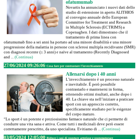
ofatumumab
Novartis ha annunciato i nuovi dati dello
studio di estensione in aperto ALITHIOS
al convegno annuale dello European
Committee for Treatment and Research
in Multiple Sclerosis (ECTRIMS) a
Copenaghen. I dati dimostrano che il
trattamento di prima linea con
ofatumumab fino a sei anni ha portato ad una minore disabilità e una minore
progressione della malattia in persone con sclerosi multipla recidivante (SMR)
con diagnosi recente (≤ 3 anni) e naïve al trattamento (Recently Diagnosed
and ...
(Continua)
27/06/2024 09:26:06
Cosa fare per contrastare l’invecchiamento
Allenarsi dopo i 40 anni
L’invecchiamento è un processo naturale
e inevitabile. È però possibile
contrastarlo e mantenersi in forma,
ottenendo ottimi risultati, anche dopo i
40. La chiave sta nell’iniziare a praticare
sport con un approccio corretto,
specificamente studiato per le esigenze
del corpo maturo.
“Lo sport è un potente e preziosissimo farmaco naturale che ci permette di
condurre una vita sana e attiva. Come tutti i medicinali deve però essere
correttamente prescritto, da uno specialista. Evitiamo di ...
(Continua)
03/05/2024 12:05:00
Riduce i casi di punture arteriose e pneumotorace