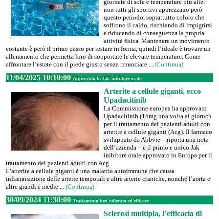
giornate di sole e temperature più alte:
non tutti gli sportivi apprezzano però
questo periodo, soprattutto coloro che
soffrono il caldo, rischiando di impigrirsi
e riducendo di conseguenza la propria
attività fisica. Mantenere un movimento
costante è però il primo passo per restare in forma, quindi l’ideale è trovare un
allenamento che permetta loro di sopportare le elevate temperature. Come
affrontare l’estate con il piede giusto senza rinunciare ...
(Continua)
11/04/2025 10:10:00
Approvato lo Jak inibitore orale
Arterite a cellule giganti, ecco
Upadacitinib
La Commissione europea ha approvato
Upadacitinib (15mg una volta al giorno)
per il trattamento dei pazienti adulti con
arterite a cellule giganti (Acg). Il farmaco
sviluppato da Abbvie – riporta una nota
dell’azienda – è il primo e unico Jak
inibitore orale approvato in Europa per il
trattamento dei pazienti adulti con Acg.
L’arterite a cellule giganti è una malattia autoimmune che causa
infiammazione delle arterie temporali e altre arterie craniche, nonché l’aorta e
altre grandi e medie ...
(Continua)
30/09/2024 11:30:00
Trattamento ben tollerato ed efficace
Sclerosi multipla, l’efficacia di