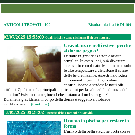
ARTICOLI TROVATI
:
100
Risultati da 1 a 10 DI 100
03/07/2025 15:55:00
Quali i rischi e come migliorare il riposo notturno
Gravidanza e notti estive: perché
si dorme peggio?
Dormire in gravidanza non è affatto
semplice. In estate, poi, può diventare
ancora più complicato. Ma non sono solo
le alte temperature a disturbare il sonno
delle future mamme. Aspetti fisiologici
ed ormonali legati alla gravidanza
contribuiscono a rendere le notti più
difficili. Quali sono le principali implicazioni per la salute della donna e del
bambino? Esistono accorgimenti che aiutano a dormire meglio?
Durante la gravidanza, il corpo della donna è soggetto a profonde
modificazioni ...
(Continua)
13/05/2025 09:28:02
I benefici fisici e mentali dell’attività
Il nuoto in piscina per restare in
forma
L’arrivo della bella stagione porta con sé