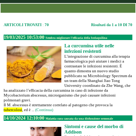
ARTICOLI TROVATI
:
70
Risultati da 1 a 10 DI 70
19/03/2025 10:53:00
Sembra migliorare l’efficacia della bedaquilina
La curcumina utile nelle
infezioni resistenti
L’integrazione di curcumina alla terapia
farmacologica può aiutare i medici a
contrastare le infezioni resistenti. È
quanto dimostra un nuovo studio
pubblicato su Microbiology Spectrum da
un team della Shanghai Jiao Tong
University coordinato da Zhe Wang, che
ha analizzato l’efficacia della curcumina in caso di infezione da
Mycobacterium abscessus, microrganismo che può causare infezioni
polmonari gravi.
Il M. abscessus è strettamente correlato al patogeno che provoca la
tubercolosi
, ed è ...
(Continua)
14/10/2024 12:10:00
Malattia rara causata da una disfunzione ormonale
Sintomi e cause del morbo di
Addison