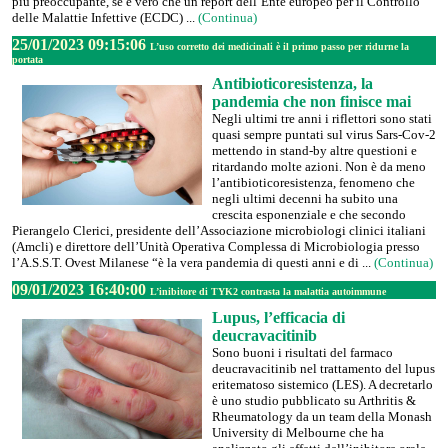
più preoccupante, se è vero che un report dell’Ente europeo per il Controllo
delle Malattie Infettive (ECDC) ...
(Continua)
25/01/2023 09:15:06
L’uso corretto dei medicinali è il primo passo per ridurne la
portata
Antibioticoresistenza, la
pandemia che non finisce mai
Negli ultimi tre anni i riflettori sono stati
quasi sempre puntati sul virus Sars-Cov-2
mettendo in stand-by altre questioni e
ritardando molte azioni. Non è da meno
l’antibioticoresistenza, fenomeno che
negli ultimi decenni ha subito una
crescita esponenziale e che secondo
Pierangelo Clerici, presidente dell’Associazione microbiologi clinici italiani
(Amcli) e direttore dell’Unità Operativa Complessa di Microbiologia presso
l’A.S.S.T. Ovest Milanese “è la vera pandemia di questi anni e di ...
(Continua)
09/01/2023 16:40:00
L’inibitore di TYK2 contrasta la malattia autoimmune
Lupus, l’efficacia di
deucravacitinib
Sono buoni i risultati del farmaco
deucravacitinib nel trattamento del lupus
eritematoso sistemico (LES). A decretarlo
è uno studio pubblicato su Arthritis &
Rheumatology da un team della Monash
University di Melbourne che ha