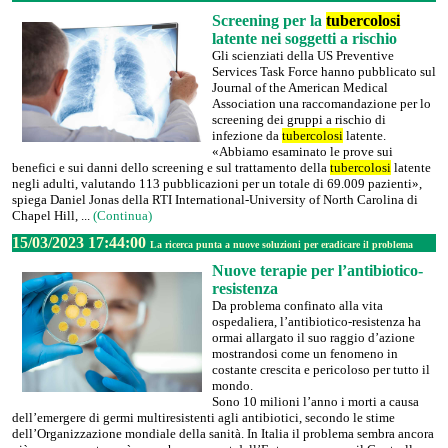
Screening per la
tubercolosi
latente nei soggetti a rischio
Gli scienziati della US Preventive
Services Task Force hanno pubblicato sul
Journal of the American Medical
Association una raccomandazione per lo
screening dei gruppi a rischio di
infezione da
tubercolosi
latente.
«Abbiamo esaminato le prove sui
benefici e sui danni dello screening e sul trattamento della
tubercolosi
latente
negli adulti, valutando 113 pubblicazioni per un totale di 69.009 pazienti»,
spiega Daniel Jonas della RTI International-University of North Carolina di
Chapel Hill, ...
(Continua)
15/03/2023 17:44:00
La ricerca punta a nuove soluzioni per eradicare il problema
Nuove terapie per l’antibiotico-
resistenza
Da problema confinato alla vita
ospedaliera, l’antibiotico-resistenza ha
ormai allargato il suo raggio d’azione
mostrandosi come un fenomeno in
costante crescita e pericoloso per tutto il
mondo.
Sono 10 milioni l’anno i morti a causa
dell’emergere di germi multiresistenti agli antibiotici, secondo le stime
dell’Organizzazione mondiale della sanità. In Italia il problema sembra ancora