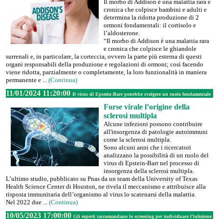
Il morbo di Addison è una malattia rara e
cronica che colpisce bambini e adulti e
determina la ridotta produzione di 2
ormoni fondamentali: il cortisolo e
l’aldosterone.
“Il morbo di Addison è una malattia rara
e cronica che colpisce le ghiandole
surrenali e, in particolare, la corteccia, ovvero la parte più esterna di questi
organi responsabili della produzione e regolazioni di ormoni; così facendo
viene ridotta, parzialmente o completamente, la loro funzionalità in maniera
permanente e ...
(Continua)
11/01/2024 11:20:00
Il virus di Epstein-Barr potrebbe svolgere un ruolo fondamentale
Forse virale l’origine della
sclerosi multipla
Alcune infezioni possono contribuire
all'insorgenza di patologie autoimmuni
come la sclerosi multipla.
Sono alcuni anni che i ricercatori
analizzano la possibilità di un ruolo del
virus di Epstein-Barr nel processo di
insorgenza della sclerosi multipla.
L’ultimo studio, pubblicato su Pnas da un team della University of Texas
Health Science Center di Houston, ne rivela il meccanismo e attribuisce alla
risposta immunitaria dell’organismo al virus lo scatenarsi della malattia.
Nel 2022 due ...
(Continua)
10/05/2023 17:00:00
Gli esperti raccomandano lo screening per individuare l’infezione