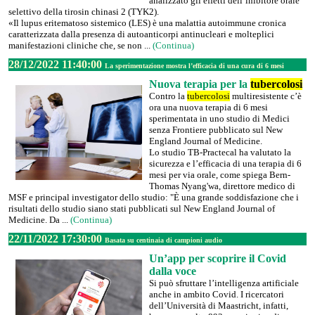
analizzato gli effetti dell’inibitore orale
selettivo della tirosin chinasi 2 (TYK2).
«Il lupus eritematoso sistemico (LES) è una malattia autoimmune cronica
caratterizzata dalla presenza di autoanticorpi antinucleari e molteplici
manifestazioni cliniche che, se non ...
(Continua)
28/12/2022 11:40:00
La sperimentazione mostra l’efficacia di una cura di 6 mesi
Nuova terapia per la
tubercolosi
Contro la
tubercolosi
multiresistente c’è
ora una nuova terapia di 6 mesi
sperimentata in uno studio di Medici
senza Frontiere pubblicato sul New
England Journal of Medicine.
Lo studio TB-Practecal ha valutato la
sicurezza e l’efficacia di una terapia di 6
mesi per via orale, come spiega Bern-
Thomas Nyang'wa, direttore medico di
MSF e principal investigator dello studio: "È una grande soddisfazione che i
risultati dello studio siano stati pubblicati sul New England Journal of
Medicine. Da ...
(Continua)
22/11/2022 17:30:00
Basata su centinaia di campioni audio
Un’app per scoprire il Covid
dalla voce
Si può sfruttare l’intelligenza artificiale
anche in ambito Covid. I ricercatori
dell’Università di Maastricht, infatti,