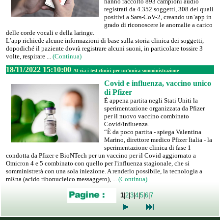
hanno raccolto 893 campioni audio
registrati da 4.352 soggetti, 308 dei quali
positivi a Sars-CoV-2, creando un’app in
grado di riconoscere le anomalie a carico
delle corde vocali e della laringe.
L’app richiede alcune informazioni di base sulla storia clinica dei soggetti,
dopodiché il paziente dovrà registrare alcuni suoni, in particolare tossire 3
volte, respirare ...
(Continua)
18/11/2022 15:10:00
Al via i test clinici per un’unica somministrazione
Covid e influenza, vaccino unico
di Pfizer
È appena partita negli Stati Uniti la
sperimentazione organizzata da Pfizer
per il nuovo vaccino combinato
Covid/influenza.
“È da poco partita - spiega Valentina
Marino, direttore medico Pfizer Italia - la
sperimentazione clinica di fase 1
condotta da Pfizer e BioNTech per un vaccino per il Covid aggiornato a
Omicron 4 e 5 combinato con quello per l'influenza stagionale, che si
somministrerà con una sola iniezione. A renderlo possibile, la tecnologia a
mRna (acido ribonucleico messaggero), ...
(Continua)
1
|
2
|
3
|
4
|
5
|
6
|
7