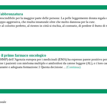
l'abbronzatura
scindibile per la maggior parte delle persone. La pelle leggermente dorata regala u
oppo aggressiva, che risulta innaturale oltre che molto dannosa per la cute.
l colorito perfetto, al rientro in città si rischia, al contrario, di perdere il frutto di
il primo farmaco oncologico
CHMP) dell’Agenzia europea per i medicinali (EMA) ha espresso parere positivo per 
i pazienti con mieloma multiplo e amiloidosi da catene leggere (AL), o i loro care
urante e adeguata formazione.1 Questa decisione ...
(Continua)
orale