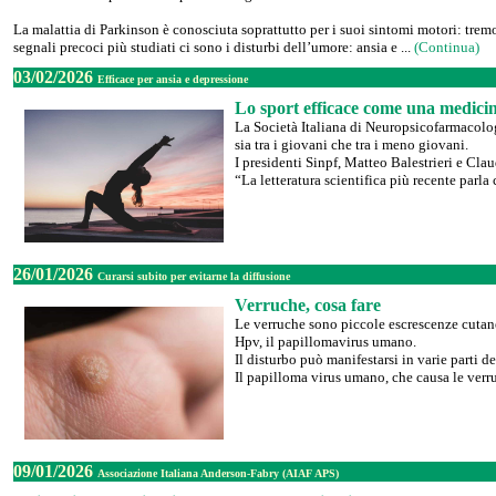
La malattia di Parkinson è conosciuta soprattutto per i suoi sintomi motori: trem
segnali precoci più studiati ci sono i disturbi dell’umore: ansia e ...
(Continua)
03/02/2026
Efficace per ansia e depressione
Lo sport efficace come una medici
La Società Italiana di Neuropsicofarmacologia
sia tra i giovani che tra i meno giovani.
I presidenti Sinpf, Matteo Balestrieri e Cl
“La letteratura scientifica più recente parl
26/01/2026
Curarsi subito per evitarne la diffusione
Verruche, cosa fare
Le verruche sono piccole escrescenze cutane
Hpv, il papillomavirus umano.
Il disturbo può manifestarsi in varie parti d
Il papilloma virus umano, che causa le verruc
09/01/2026
Associazione Italiana Anderson-Fabry (AIAF APS)