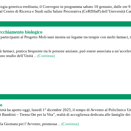
ogia genetica ereditaria, il Convegno in programma sabato 10 gennaio, dalle ore 9.0
l Centro di Ricerca e Studi sulla Salute Procreativa (CeRISSaP) dell’Università Ca
ecchiamento biologico
rtecipanti al Progetto Moli-sani mostra un legame tra terapie con molti farmaci, tip
farmaci, pratica frequente tra le persone anziane, può essere associata a un’acceler
no studio dell’Unità ...
(Continua)
to
rietà ha aperto oggi, lunedì 1° dicembre 2025, il tempo di Avvento al Policlinico U
 Bambini – Trenta Ore per la Vita”, realtà di accoglienza dedicata alle famiglie dei 
 la Giornata per l’Avvento, promossa ...
(Continua)