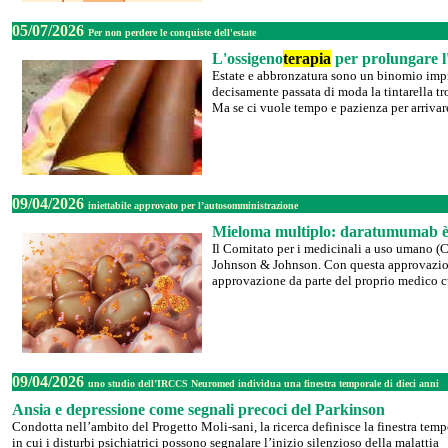
05/07/2026
Per non perdere le conquiste dell'estate
L'ossigeno
terapia
per prolungare 
Estate e abbronzatura sono un binomio impre
decisamente passata di moda la tintarella tr
Ma se ci vuole tempo e pazienza per arrivare a
09/04/2026
iniettabile approvato per l’autosomministrazione
Mieloma multiplo: daratumumab è 
Il Comitato per i medicinali a uso umano (
Johnson & Johnson. Con questa approvazione 
approvazione da parte del proprio medico c
09/04/2026
uno studio dell’IRCCS Neuromed individua una finestra temporale di dieci anni
Ansia e depressione come segnali precoci del Parkinson
Condotta nell’ambito del Progetto Moli-sani, la ricerca definisce la finestra temp
in cui i disturbi psichiatrici possono segnalare l’inizio silenzioso della malattia