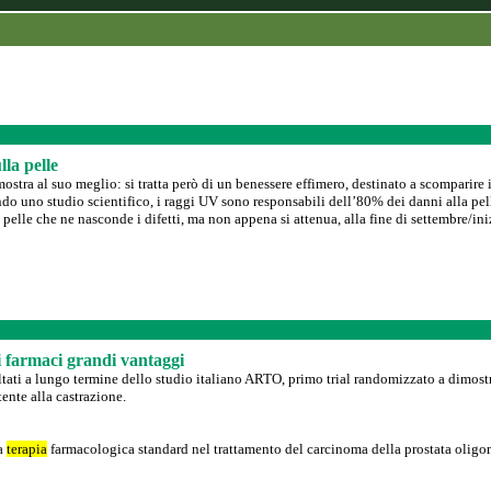
la pelle
mostra al suo meglio: si tratta però di un benessere effimero, destinato a scomparir
do uno studio scientifico, i raggi UV sono responsabili dell’80% dei danni alla pel
pelle che ne nasconde i difetti, ma non appena si attenua, alla fine di settembre/ini
i farmaci grandi vantaggi
tati a lungo termine dello studio italiano ARTO, primo trial randomizzato a dimos
ente alla castrazione.
la
terapia
farmacologica standard nel trattamento del carcinoma della prostata oligom