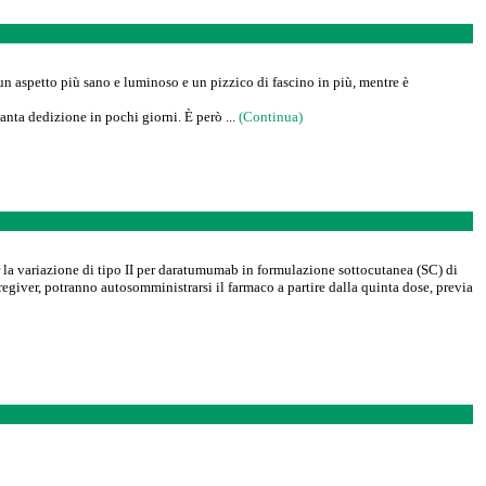
n aspetto più sano e luminoso e un pizzico di fascino in più, mentre è
 tanta dedizione in pochi giorni. È però ...
(Continua)
la variazione di tipo II per daratumumab in formulazione sottocutanea (SC) di
giver, potranno autosomministrarsi il farmaco a partire dalla quinta dose, previa