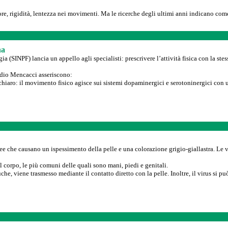
ore, rigidità, lentezza nei movimenti. Ma le ricerche degli ultimi anni indicano co
na
 (SINPF) lancia un appello agli specialisti: prescrivere l’attività fisica con la stes
audio Mencacci asseriscono:
a chiaro: il movimento fisico agisce sui sistemi dopaminergici e serotoninergici con 
e che causano un ispessimento della pelle e una colorazione grigio-giallastra. Le
el corpo, le più comuni delle quali sono mani, piedi e genitali.
he, viene trasmesso mediante il contatto diretto con la pelle. Inoltre, il virus si può