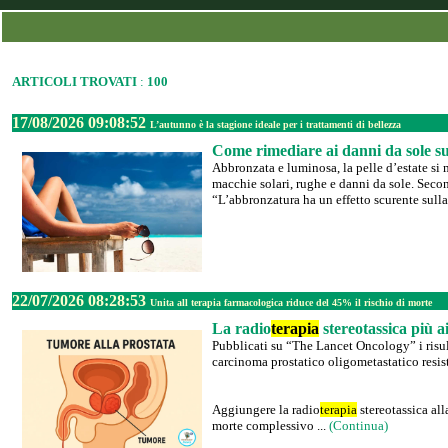
ARTICOLI TROVATI
:
100
17/08/2026 09:08:52
L’autunno è la stagione ideale per i trattamenti di bellezza
Come rimediare ai danni da sole sul
Abbronzata e luminosa, la pelle d’estate si 
macchie solari, rughe e danni da sole. Secon
“L’abbronzatura ha un effetto scurente sulla 
22/07/2026 08:28:53
Unita all terapia farmacologica riduce del 45% il rischio di morte
La radio
terapia
stereotassica più a
Pubblicati su “The Lancet Oncology” i risul
carcinoma prostatico oligometastatico resist
Aggiungere la radio
terapia
stereotassica al
morte complessivo ...
(Continua)