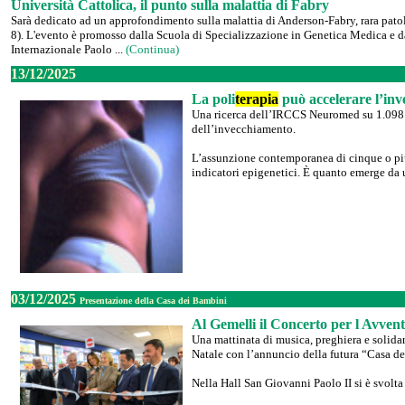
Università Cattolica, il punto sulla malattia di Fabry
Sarà dedicato ad un approfondimento sulla malattia di Anderson-Fabry, rara patol
8). L'evento è promosso dalla Scuola di Specializzazione in Genetica Medica e da
Internazionale Paolo ...
(Continua)
13/12/2025
La poli
terapia
può accelerare l’inv
Una ricerca dell’IRCCS Neuromed su 1.098 pa
dell’invecchiamento.
L’assunzione contemporanea di cinque o più 
indicatori epigenetici. È quanto emerge da u
03/12/2025
Presentazione della Casa dei Bambini
Al Gemelli il Concerto per l Avven
Una mattinata di musica, preghiera e solida
Natale con l’annuncio della futura “Casa dei
Nella Hall San Giovanni Paolo II si è svolta