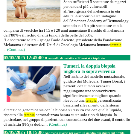
Sono sufficienti 5 scottature da ragazzi
per rendersi più vulnerabili
all’insorgenza del melanoma in età
adulta. A scoprirlo è un’indagine
dell’American Academy of Dermatology
secondo cui 5 o più scottature con la
comparsa di vesciche fra i 15 e i 20 anni aumentano il rischio di melanoma
dell’80% e il rischio di altri tumori della pelle del 68%.
"Le scottature solari – spiega Paolo Ascierto, presidente della Fondazione
Melanoma e direttore dell’Unità di Oncologia Melanoma Immuno
terapia
...
(Continua)
05/05/2025 12:45:00
Il controllo di malattia a 12 mesi si è triplicato
Tumori, la doppia biopsia
migliora la sopravvivenza
Nell’ambito del modello mutazionale,
guidato dai Molecular Tumor Board, i
pazienti con tumori avanzati
raggiungono una sopravvivenza
significativamente migliore quando
ricevono una
terapia
personalizzata
basata sul rilevamento della stessa
alterazione genomica sia con la biopsia su tessuto che con quella liquida,
rispetto alla
terapia
personalizzata basata su un solo tipo di biopsia. In
particolare, nel gruppo di pazienti con concordanza dei due esami, il controllo
di malattia (PFS) a dodici ...
(Continua)
05/05/2025 10:15:00
Approccio diverso per avere un quadro più chiaro sul profilo