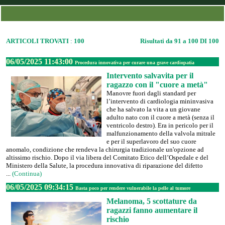
ARTICOLI TROVATI
:
100
Risultati da 91 a 100 DI 100
06/05/2025 11:43:00
Procedura innovativa per curare una grave cardiopatia
Intervento salvavita per il
ragazzo con il "cuore a metà"
Manovre fuori dagli standard per
l’intervento di cardiologia mininvasiva
che ha salvato la vita a un giovane
adulto nato con il cuore a metà (senza il
ventricolo destro). Era in pericolo per il
malfunzionamento della valvola mitrale
e per il superlavoro del suo cuore
anomalo, condizione che rendeva la chirurgia tradizionale un'opzione ad
altissimo rischio. Dopo il via libera del Comitato Etico dell’Ospedale e del
Ministero della Salute, la procedura innovativa di riparazione del difetto
...
(Continua)
06/05/2025 09:34:15
Basta poco per rendere vulnerabile la pelle al tumore
Melanoma, 5 scottature da
ragazzi fanno aumentare il
rischio