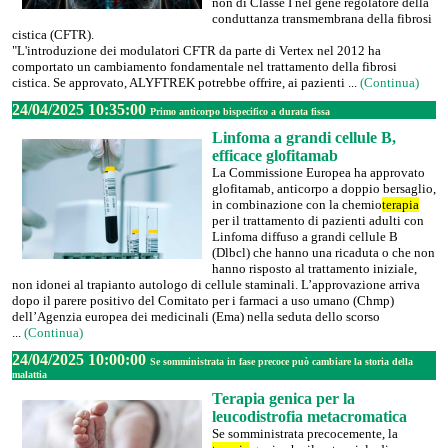
non di Classe I nel gene regolatore della
conduttanza transmembrana della fibrosi
cistica (CFTR).
"L'introduzione dei modulatori CFTR da parte di Vertex nel 2012 ha
comportato un cambiamento fondamentale nel trattamento della fibrosi
cistica. Se approvato, ALYFTREK potrebbe offrire, ai pazienti ...
(Continua)
24/04/2025 10:35:00
Primo anticorpo bispecifico a durata fissa
Linfoma a grandi cellule B,
efficace glofitamab
La Commissione Europea ha approvato
glofitamab, anticorpo a doppio bersaglio,
in combinazione con la chemio
terapia
per il trattamento di pazienti adulti con
Linfoma diffuso a grandi cellule B
(Dlbcl) che hanno una ricaduta o che non
hanno risposto al trattamento iniziale,
non idonei al trapianto autologo di cellule staminali. L’approvazione arriva
dopo il parere positivo del Comitato per i farmaci a uso umano (Chmp)
dell’Agenzia europea dei medicinali (Ema) nella seduta dello scorso
...
(Continua)
24/04/2025 10:00:00
Se somministrata in fase precoce può cambiare la storia della
malattia
Terapia genica per la
leucodistrofia metacromatica
Se somministrata precocemente, la