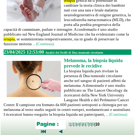
terapia
genica ha il potenziale di
cambiare la storia clinica dei bambini
nati con una rara e letale malattia
neurodegenerativa di origine genetica, la
leucodistrofia metacromatica (MLD), che
porta alla perdita progressiva della
capacità di camminare, parlare e interagire. A confermarlo è uno studio
pubblicato sul New England Journal of Medicine che ha evidenziato come la
terapia
, se somministrata tempestivamente, sia in grado di preservare la
funzione motoria ...
(Continua)
23/04/2025 12:53:00
Analisi dei livelli di Dna tumorale circolante
Melanoma, la biopsia liquida
prevede le recidive
La biopsia liquida può rivelare la
presenza di Dna tumorale circolante
anche nel sangue di pazienti affetti da
melanoma. A dimostrarlo è uno studio
pubblicato su The Lancet Oncology da
ricercatori della New York University
Langone Health e del Perlmutter Cancer
Center. Il campione era formato da 600 pazienti sottoposti a chirurgia per un
melanoma al terzo stadio seguiti in centri europei, nordamericani e australiani.
I ricercatori hanno eseguito la biopsia liquida sui partecipanti, ...
(Continua)
1
|
2
|
3
|
4
|
5
|
6
|
7
|
8
|
9
|
10