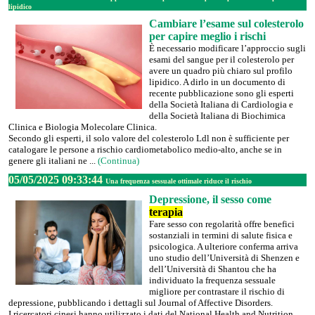
lipidico
Cambiare l’esame sul colesterolo
per capire meglio i rischi
È necessario modificare l’approccio sugli
esami del sangue per il colesterolo per
avere un quadro più chiaro sul profilo
lipidico. A dirlo in un documento di
recente pubblicazione sono gli esperti
della Società Italiana di Cardiologia e
della Società Italiana di Biochimica
Clinica e Biologia Molecolare Clinica.
Secondo gli esperti, il solo valore del colesterolo Ldl non è sufficiente per
catalogare le persone a rischio cardiometabolico medio-alto, anche se in
genere gli italiani ne ...
(Continua)
05/05/2025 09:33:44
Una frequenza sessuale ottimale riduce il rischio
Depressione, il sesso come
terapia
Fare sesso con regolarità offre benefici
sostanziali in termini di salute fisica e
psicologica. A ulteriore conferma arriva
uno studio dell’Università di Shenzen e
dell’Università di Shantou che ha
individuato la frequenza sessuale
migliore per contrastare il rischio di
depressione, pubblicando i dettagli sul Journal of Affective Disorders.
I ricercatori cinesi hanno utilizzato i dati del National Health and Nutrition