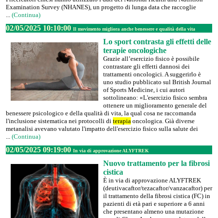
Examination Survey (NHANES), un progetto di lunga data che raccoglie
...
(Continua)
02/05/2025 10:10:00
Il movimento migliora anche benessere e qualità della vita
Lo sport contrasta gli effetti delle
terapie oncologiche
Grazie all’esercizio fisico è possibile
contrastare gli effetti dannosi dei
trattamenti oncologici. A suggerirlo è
uno studio pubblicato sul British Journal
of Sports Medicine, i cui autori
sottolineano: «L'esercizio fisico sembra
ottenere un miglioramento generale del
benessere psicologico e della qualità di vita, la qual cosa ne raccomanda
l'inclusione sistematica nei protocolli di
terapia
oncologica. Già diverse
metanalisi avevano valutato l'impatto dell'esercizio fisico sulla salute dei
...
(Continua)
02/05/2025 09:19:00
In via di approvazione ALYFTREK
Nuovo trattamento per la fibrosi
cistica
È in via di approvazione ALYFTREK
(deutivacaftor/tezacaftor/vanzacaftor) per
il trattamento della fibrosi cistica (FC) in
pazienti di età pari e superiore a 6 anni
che presentano almeno una mutazione