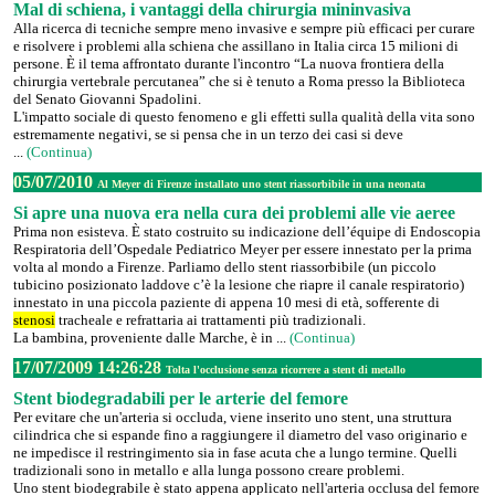
Mal di schiena, i vantaggi della chirurgia mininvasiva
Alla ricerca di tecniche sempre meno invasive e sempre più efficaci per curare
e risolvere i problemi alla schiena che assillano in Italia circa 15 milioni di
persone. È il tema affrontato durante l'incontro “La nuova frontiera della
chirurgia vertebrale percutanea” che si è tenuto a Roma presso la Biblioteca
del Senato Giovanni Spadolini.
L'impatto sociale di questo fenomeno e gli effetti sulla qualità della vita sono
estremamente negativi, se si pensa che in un terzo dei casi si deve
...
(Continua)
05/07/2010
Al Meyer di Firenze installato uno stent riassorbibile in una neonata
Si apre una nuova era nella cura dei problemi alle vie aeree
Prima non esisteva. È stato costruito su indicazione dell’équipe di Endoscopia
Respiratoria dell’Ospedale Pediatrico Meyer per essere innestato per la prima
volta al mondo a Firenze. Parliamo dello stent riassorbibile (un piccolo
tubicino posizionato laddove c’è la lesione che riapre il canale respiratorio)
innestato in una piccola paziente di appena 10 mesi di età, sofferente di
stenosi
tracheale e refrattaria ai trattamenti più tradizionali.
La bambina, proveniente dalle Marche, è in ...
(Continua)
17/07/2009 14:26:28
Tolta l'occlusione senza ricorrere a stent di metallo
Stent biodegradabili per le arterie del femore
Per evitare che un'arteria si occluda, viene inserito uno stent, una struttura
cilindrica che si espande fino a raggiungere il diametro del vaso originario e
ne impedisce il restringimento sia in fase acuta che a lungo termine. Quelli
tradizionali sono in metallo e alla lunga possono creare problemi.
Uno stent biodegrabile è stato appena applicato nell'arteria occlusa del femore