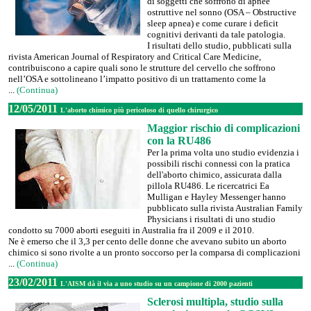
di soggetti che soffrono di apnee
ostruttive nel sonno (OSA – Obstructive
sleep apnea) e come curare i deficit
cognitivi derivanti da tale patologia.
I risultati dello studio, pubblicati sulla
rivista American Journal of Respiratory and Critical Care Medicine,
contribuiscono a capire quali sono le strutture del cervello che soffrono
nell’OSA e sottolineano l’impatto positivo di un trattamento come la
...
(Continua)
12/05/2011
L'aborto chimico più pericoloso di quello chirurgico
Maggior rischio di complicazioni
con la RU486
Per la prima volta uno studio evidenzia i
possibili rischi connessi con la pratica
dell'aborto chimico, assicurata dalla
pillola RU486. Le ricercatrici Ea
Mulligan e Hayley Messenger hanno
pubblicato sulla rivista Australian Family
Physicians i risultati di uno studio
condotto su 7000 aborti eseguiti in Australia fra il 2009 e il 2010.
Ne è emerso che il 3,3 per cento delle donne che avevano subito un aborto
chimico si sono rivolte a un pronto soccorso per la comparsa di complicazioni
...
(Continua)
23/02/2011
L'AISM dà il via a uno studio su un campione di 2000 pazienti
Sclerosi multipla, studio sulla