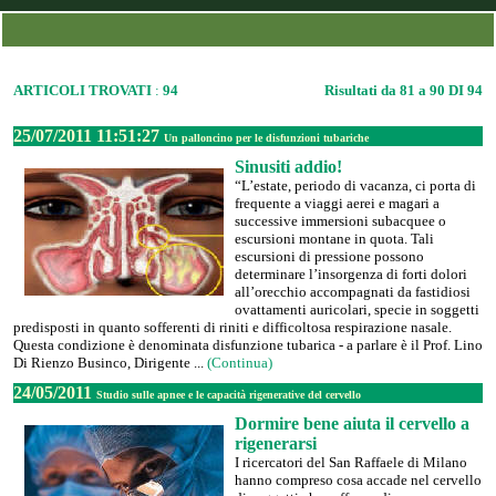
ARTICOLI TROVATI
:
94
Risultati da 81 a 90 DI 94
25/07/2011 11:51:27
Un palloncino per le disfunzioni tubariche
Sinusiti addio!
“L’estate, periodo di vacanza, ci porta di
frequente a viaggi aerei e magari a
successive immersioni subacquee o
escursioni montane in quota. Tali
escursioni di pressione possono
determinare l’insorgenza di forti dolori
all’orecchio accompagnati da fastidiosi
ovattamenti auricolari, specie in soggetti
predisposti in quanto sofferenti di riniti e difficoltosa respirazione nasale.
Questa condizione è denominata disfunzione tubarica - a parlare è il Prof. Lino
Di Rienzo Businco, Dirigente ...
(Continua)
24/05/2011
Studio sulle apnee e le capacità rigenerative del cervello
Dormire bene aiuta il cervello a
rigenerarsi
I ricercatori del San Raffaele di Milano
hanno compreso cosa accade nel cervello