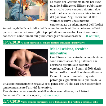
La storia del Gastrinoma inizia nel 1955
quando Zollinger ed Ellison pubblicano
un articolo dove vengono riportati due
casi di ulcera peptica associata a tumori
del pancreas. Negli stessi anni il Dott
Wermer descrive una sindrome
caratterizzata da adenomatosi dell’Ipofisi
Anteriore, delle Paratiroidi e del Pancreas in una famiglia in cui erano affetti il
padre e quattro dei nove figli. Dopo più di mezzo secolo i Gastrinomi sono
conosciuti come tumori rari producenti gastrina localizzati nel ...
(Continua)
10/09/2010
Al Fatebenefratelli di Milano tecniche chirurgiche mininvasive
Mal di schiena, tecniche
innovative
Con l’invecchiamento della popolazione
sono aumentati anche gli italiani che
accusano disturbi alla colonna
vertebrale. Dopo i 45 anni, il 50% degli
italiani soffre di mal di schiena più volte
l’anno. L’impatto sociale di queste
patologie e gli effetti sulla qualità della
vita sono estremamente negativi se si pensa che 1/3 dei casi deve sospendere
temporaneamente l’attività lavorativa.
È evidente che le cause del mal di schiena sono diverse, ma i fattori
“meccanici” come discopatie, ...
(Continua)
22/07/2010
Nuove tecniche chirurgiche per il trattamento dei problemi a schiena e collo