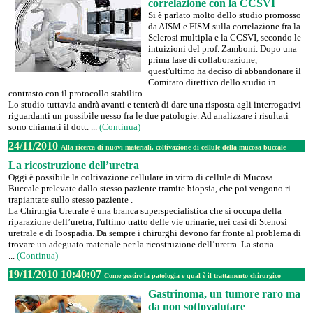
correlazione con la CCSVI
Si è parlato molto dello studio promosso
da AISM e FISM sulla correlazione fra la
Sclerosi multipla e la CCSVI, secondo le
intuizioni del prof. Zamboni. Dopo una
prima fase di collaborazione,
quest'ultimo ha deciso di abbandonare il
Comitato direttivo dello studio in
contrasto con il protocollo stabilito.
Lo studio tuttavia andrà avanti e tenterà di dare una risposta agli interrogativi
riguardanti un possibile nesso fra le due patologie. Ad analizzare i risultati
sono chiamati il dott. ...
(Continua)
24/11/2010
Alla ricerca di nuovi materiali, coltivazione di cellule della mucosa buccale
La ricostruzione dell’uretra
Oggi è possibile la coltivazione cellulare in vitro di cellule di Mucosa
Buccale prelevate dallo stesso paziente tramite biopsia, che poi vengono ri-
trapiantate sullo stesso paziente .
La Chirurgia Uretrale è una branca superspecialistica che si occupa della
riparazione dell’uretra, l'ultimo tratto delle vie urinarie, nei casi di Stenosi
uretrale e di Ipospadia. Da sempre i chirurghi devono far fronte al problema di
trovare un adeguato materiale per la ricostruzione dell’uretra. La storia
...
(Continua)
19/11/2010 10:40:07
Come gestire la patologia e qual è il trattamento chirurgico
Gastrinoma, un tumore raro ma
da non sottovalutare