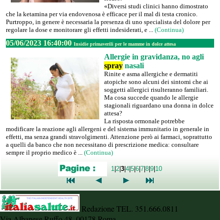
«Diversi studi clinici hanno dimostrato
che la ketamina per via endovenosa è efficace per il mal di testa cronico.
Purtroppo, in genere è necessaria la presenza di uno specialista del dolore per
regolare la dose e monitorare gli effetti indesiderati, e ...
(Continua)
05/06/2023 16:40:00
Insidie primaverili per le mamme in dolce attesa
Allergie in gravidanza, no agli
spray
nasali
Rinite e asma allergiche e dermatiti
atopiche sono alcuni dei sintomi che ai
soggetti allergici risulteranno familiari.
Ma cosa succede quando le allergie
stagionali riguardano una donna in dolce
attesa?
La risposta ormonale potrebbe
modificare la reazione agli allergeni e del sistema immunitario in generale in
effetti, ma senza grandi stravolgimenti. Attenzione però ai farmaci, soprattutto
a quelli da banco che non necessitano di prescrizione medica: consultare
sempre il proprio medico è ...
(Continua)
1
|
2
|
3
|
4
|
5
|
6
|
7
|
8
|
9
|
10
Redazione TEL. 351.666.0811
Via Albanese Ruffo 48, 00178 Roma