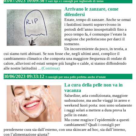
05/07/2023 10:09:36
I vari tipi e i consigli per togliersele di torno
Arrivano le zanzare, come
difendersi
Estate, tempo di zanzare. Anche se ormai
i fastidiosi insetti sopravvivono in
periodi dell’anno insospettabili fino a
poco tempo fa, è comunque l’estate la
stagione che preferiscono per darci il
tormento.
Un inconveniente da poco, in teoria, a
cui siamo tutti abituati. Se non fosse che, negli ultimi anni, complice il
cambiamento climatico che comporta una maggiore frequenza di ondate di
calore, alluvioni ed estati sempre più lunghe e calde, si stanno diffondendo
alle nostre latitudini ...
(Continua)
30/06/2023 09:33:12
I consigli per una pelle perfetta anche d’estate
La cura della pelle non va in
vacanza
Salsedine, aria condizionata, maggiore
sudorazione, ma anche viaggi in aereo e
weekend fuori porta: non sono solamente
i raggi solari a mettere a dura prova la
pelle in estate.
Ma come reagisce l’epidermide a questi
cambiamenti? Quali i consigli per
prendersene cura sia dall’esterno, con una skincare ad hoc, sia dall’interno,
con l’alimentazione giusta?