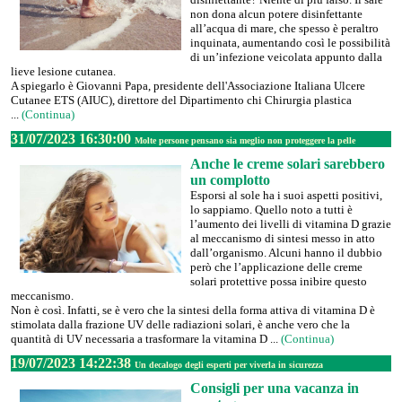
non dona alcun potere disinfettante
all’acqua di mare, che spesso è peraltro
inquinata, aumentando così le possibilità
di un’infezione veicolata appunto dalla
lieve lesione cutanea.
A spiegarlo è Giovanni Papa, presidente dell'Associazione Italiana Ulcere
Cutanee ETS (AIUC), direttore del Dipartimento chi Chirurgia plastica
...
(Continua)
31/07/2023 16:30:00
Molte persone pensano sia meglio non proteggere la pelle
Anche le creme solari sarebbero
un complotto
Esporsi al sole ha i suoi aspetti positivi,
lo sappiamo. Quello noto a tutti è
l’aumento dei livelli di vitamina D grazie
al meccanismo di sintesi messo in atto
dall’organismo. Alcuni hanno il dubbio
però che l’applicazione delle creme
solari protettive possa inibire questo
meccanismo.
Non è così. Infatti, se è vero che la sintesi della forma attiva di vitamina D è
stimolata dalla frazione UV delle radiazioni solari, è anche vero che la
quantità di UV necessaria a trasformare la vitamina D ...
(Continua)
19/07/2023 14:22:38
Un decalogo degli esperti per viverla in sicurezza
Consigli per una vacanza in