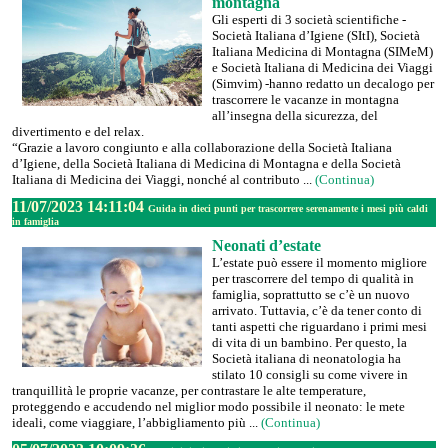
montagna
Gli esperti di 3 società scientifiche -
Società Italiana d’Igiene (SItI), Società
Italiana Medicina di Montagna (SIMeM)
e Società Italiana di Medicina dei Viaggi
(Simvim) -hanno redatto un decalogo per
trascorrere le vacanze in montagna
all’insegna della sicurezza, del
divertimento e del relax.
“Grazie a lavoro congiunto e alla collaborazione della Società Italiana
d’Igiene, della Società Italiana di Medicina di Montagna e della Società
Italiana di Medicina dei Viaggi, nonché al contributo ...
(Continua)
11/07/2023 14:11:04
Guida in dieci punti per trascorrere serenamente i mesi più caldi
in famiglia
Neonati d’estate
L’estate può essere il momento migliore
per trascorrere del tempo di qualità in
famiglia, soprattutto se c’è un nuovo
arrivato. Tuttavia, c’è da tener conto di
tanti aspetti che riguardano i primi mesi
di vita di un bambino. Per questo, la
Società italiana di neonatologia ha
stilato 10 consigli su come vivere in
tranquillità le proprie vacanze, per contrastare le alte temperature,
proteggendo e accudendo nel miglior modo possibile il neonato: le mete
ideali, come viaggiare, l’abbigliamento più ...
(Continua)