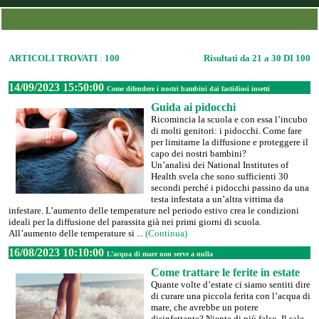
ARTICOLI TROVATI
:
100
Risultati da 21 a 30 DI 100
14/09/2023 15:50:00
Come difendere i nostri bambini dai fastidiosi insetti
Guida ai pidocchi
Ricomincia la scuola e con essa l’incubo
di molti genitori: i pidocchi. Come fare
per limitarne la diffusione e proteggere il
capo dei nostri bambini?
Un’analisi dei National Institutes of
Health svela che sono sufficienti 30
secondi perché i pidocchi passino da una
testa infestata a un’altra vittima da
infestare. L’aumento delle temperature nel periodo estivo crea le condizioni
ideali per la diffusione del parassita già nei primi giorni di scuola.
All’aumento delle temperature si ...
(Continua)
16/08/2023 10:10:00
L’acqua di mare non serve a nulla
Come trattare le ferite in estate
Quante volte d’estate ci siamo sentiti dire
di curare una piccola ferita con l’acqua di
mare, che avrebbe un potere
disinfettante? Niente di più falso. Il sale