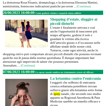
La dottoressa Rosa Frisario, dermatologa, e la dottoressa Eleonora Martini,
nutrizionista, forniscono indicazioni pratiche per avere ...
(Continua)
26/06/2023 16:00:00
Come godersi vetrine e acquisti senza soffrire
Shopping d’estate, sfuggire ai
piccoli disturbi
L’estate è finalmente arrivata e così
anche l'opportunità di trascorrere più
tempo all'aperto, godersi il sole e
guardare le vetrine alla ricerca
dell’articolo giusto o d’occasione nelle
affollate strade delle nostre città.
Tuttavia, come ogni attività, anche lo
shopping estivo può comportare alcuni piccoli disturbi che possono rovinare
qualche ora di pausa dalla routine quotidiana. È dunque importante fare
attenzione agli imprevisti di salute che possono presentarsi.
Assosalute, ...
(Continua)
07/06/2023 16:00:00
Lo spray nasale sembra un trattamento sicuro ed efficace
La ketamina contro l’emicrania
I soggetti che soffrono di emicrania
cronica refrattaria potrebbero trovare
sollievo grazie alla ketamina sotto forma
di
spray
nasale, che secondo uno studio
apparso su Regional Anesthesia & Pain
Medicine sarebbe un rimedio efficace e
sicuro.