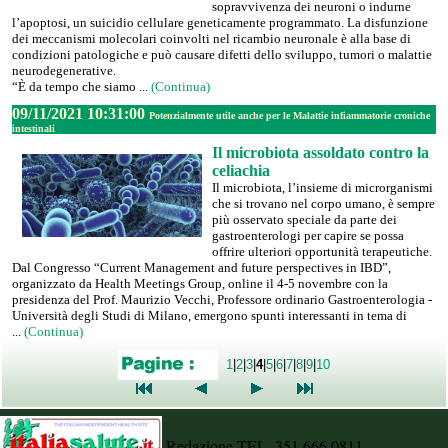
sopravvivenza dei neuroni o indurne
l’apoptosi, un suicidio cellulare geneticamente programmato. La disfunzione
dei meccanismi molecolari coinvolti nel ricambio neuronale è alla base di
condizioni patologiche e può causare difetti dello sviluppo, tumori o malattie
neurodegenerative.
“È da tempo che siamo ...
(Continua)
09/11/2021 10:31:00
Potenzialmente utile anche per le Malattie infiammatorie croniche
intestinali
Il microbiota assoldato contro la
celiachia
Il microbiota, l’insieme di microrganismi
che si trovano nel corpo umano, è sempre
più osservato speciale da parte dei
gastroenterologi per capire se possa
offrire ulteriori opportunità terapeutiche.
Dal Congresso “Current Management and future perspectives in IBD”,
organizzato da Health Meetings Group, online il 4-5 novembre con la
presidenza del Prof. Maurizio Vecchi, Professore ordinario Gastroenterologia -
Università degli Studi di Milano, emergono spunti interessanti in tema di
...
(Continua)
1
|
2
|
3
|
4
|
5
|
6
|
7
|
8
|
9
|
10
Redazione TEL. 351.666.0811