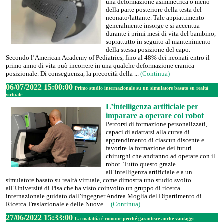
una deformazione asimmetrica o meno
della parte posteriore della testa del
neonato/lattante. Tale appiattimento
generalmente insorge e si accentua
durante i primi mesi di vita del bambino,
soprattutto in seguito al mantenimento
della stessa posizione del capo.
Secondo l’American Academy of Pediatrics, fino al 48% dei neonati entro il
primo anno di vita può incorrere in una qualche deformazione cranica
posizionale. Di conseguenza, la precocità della ...
(Continua)
06/07/2022 15:00:00
Primo studio internazionale su un simulatore basato su realtà
virtuale
L’intelligenza artificiale per
imparare a operare col robot
Percorsi di formazione personalizzati,
capaci di adattarsi alla curva di
apprendimento di ciascun discente e
favorire la formazione dei futuri
chirurghi che andranno ad operare con il
robot. Tutto questo grazie
all’intelligenza artificiale e a un
simulatore basato su realtà virtuale, come dimostra uno studio svolto
all’Università di Pisa che ha visto coinvolto un gruppo di ricerca
internazionale guidato dall’ingegner Andrea Moglia del Dipartimento di
Ricerca Traslazionale e delle Nuove ...
(Continua)
27/06/2022 15:33:00
La malattia è comune perché garantisce anche vantaggi