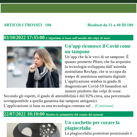
ARTICOLI TROVATI
:
100
Risultati da 31 a 40 DI 100
03/10/2022 17:35:00
L’algoritmo si basa sull’ascolto dei colpi di tosse
Un’app riconosce il Covid come
un tampone
Un’app che fa le veci di un tampone. È
quanto promette Pfizer, che ha acquisito
la tecnologia sviluppata dall’azienda
australiana ResApp, che si occupa da
tempo di assistenza sanitaria digitale.
L’applicazione sembra in grado di
diagnosticare Covid-19 basandosi sul
rumore prodotto dai colpi di tosse.
Secondo gli esperti, il grado di attendibilità è del 92% circa, una percentuale
sovrapponibile a quella garantita dai tamponi antigenici.
L’applicazione si basa su una tecnologia centrata sul ...
(Continua)
22/07/2022 10:10:00
Risolve le asimmetrie del cranio dei neonati
Un caschetto per curare la
plagiocefalia
La plagiocefalia posteriore posizionale è