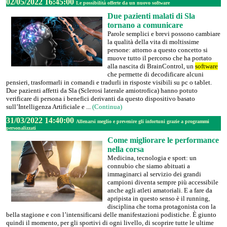
02/05/2022 16:45:00
Le possibilità offerte da un nuovo software
Due pazienti malati di Sla
tornano a comunicare
Parole semplici e brevi possono cambiare
la qualità della vita di moltissime
persone: attorno a questo concetto si
muove tutto il percorso che ha portato
alla nascita di BrainControl, un
software
che permette di decodificare alcuni
pensieri, trasformarli in comandi e tradurli in risposte visibili su pc o tablet.
Due pazienti affetti da Sla (Sclerosi laterale amiotrofica) hanno potuto
verificare di persona i benefici derivanti da questo dispositivo basato
sull’Intelligenza Artificiale e ...
(Continua)
31/03/2022 14:40:00
Allenarsi meglio e prevenire gli infortuni grazie a programmi
personalizzati
Come migliorare le performance
nella corsa
Medicina, tecnologia e sport: un
connubio che siamo abituati a
immaginarci al servizio dei grandi
campioni diventa sempre più accessibile
anche agli atleti amatoriali. E a fare da
apripista in questo senso è il running,
disciplina che torna protagonista con la
bella stagione e con l’intensificarsi delle manifestazioni podistiche. È giunto
quindi il momento, per gli sportivi di ogni livello, di scoprire tutte le ultime