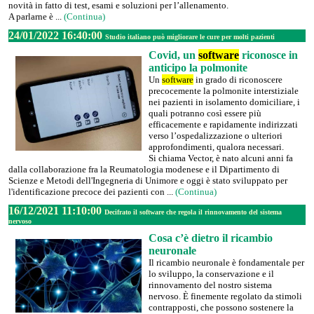
novità in fatto di test, esami e soluzioni per l’allenamento.
A parlarne è ...
(Continua)
24/01/2022 16:40:00
Studio italiano può migliorare le cure per molti pazienti
Covid, un
software
riconosce in
anticipo la polmonite
Un
software
in grado di riconoscere
precocemente la polmonite interstiziale
nei pazienti in isolamento domiciliare, i
quali potranno così essere più
efficacemente e rapidamente indirizzati
verso l’ospedalizzazione o ulteriori
approfondimenti, qualora necessari.
Si chiama Vector, è nato alcuni anni fa
dalla collaborazione fra la Reumatologia modenese e il Dipartimento di
Scienze e Metodi dell'Ingegneria di Unimore e oggi è stato sviluppato per
l'identificazione precoce dei pazienti con ...
(Continua)
16/12/2021 11:10:00
Decifrato il software che regola il rinnovamento del sistema
nervoso
Cosa c’è dietro il ricambio
neuronale
Il ricambio neuronale è fondamentale per
lo sviluppo, la conservazione e il
rinnovamento del nostro sistema
nervoso. È finemente regolato da stimoli
contrapposti, che possono sostenere la