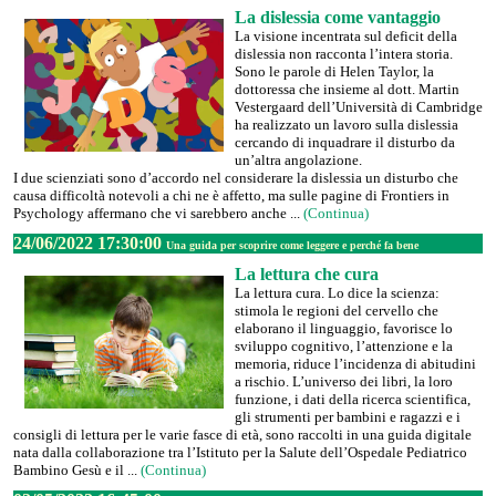
La dislessia come vantaggio
La visione incentrata sul deficit della
dislessia non racconta l’intera storia.
Sono le parole di Helen Taylor, la
dottoressa che insieme al dott. Martin
Vestergaard dell’Università di Cambridge
ha realizzato un lavoro sulla dislessia
cercando di inquadrare il disturbo da
un’altra angolazione.
I due scienziati sono d’accordo nel considerare la dislessia un disturbo che
causa difficoltà notevoli a chi ne è affetto, ma sulle pagine di Frontiers in
Psychology affermano che vi sarebbero anche ...
(Continua)
24/06/2022 17:30:00
Una guida per scoprire come leggere e perché fa bene
La lettura che cura
La lettura cura. Lo dice la scienza:
stimola le regioni del cervello che
elaborano il linguaggio, favorisce lo
sviluppo cognitivo, l’attenzione e la
memoria, riduce l’incidenza di abitudini
a rischio. L’universo dei libri, la loro
funzione, i dati della ricerca scientifica,
gli strumenti per bambini e ragazzi e i
consigli di lettura per le varie fasce di età, sono raccolti in una guida digitale
nata dalla collaborazione tra l’Istituto per la Salute dell’Ospedale Pediatrico
Bambino Gesù e il ...
(Continua)