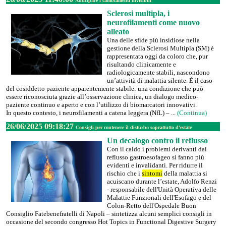
Anticipare i cambiamenti invisibili
Sclerosi multipla, i
neurofilamenti come nuovo
alleato
Una delle sfide più insidiose nella
gestione della Sclerosi Multipla (SM) è
rappresentata oggi da coloro che, pur
risultando clinicamente e
radiologicamente stabili, nascondono
un’attività di malattia silente. È il caso
del cosiddetto paziente apparentemente stabile: una condizione che può
essere riconosciuta grazie all’osservazione clinica, un dialogo medico-
paziente continuo e aperto e con l’utilizzo di biomarcatori innovativi.
In questo contesto, i neurofilamenti a catena leggera (NfL) – ...
(Continua)
26/06/2025 09:18:27
Consigli per contenere il disturbo soprattutto d’estate
Un decalogo contro il reflusso
Con il caldo i problemi derivanti dal
reflusso gastroesofageo si fanno più
evidenti e invalidanti. Per ridurre il
rischio che i
sintomi
della malattia si
acuiscano durante l’estate, Adolfo Renzi
- responsabile dell'Unità Operativa delle
Malattie Funzionali dell'Esofago e del
Colon-Retto dell'Ospedale Buon
Consiglio Fatebenefratelli di Napoli – sintetizza alcuni semplici consigli in
occasione del secondo congresso Hot Topics in Functional Digestive Surgery