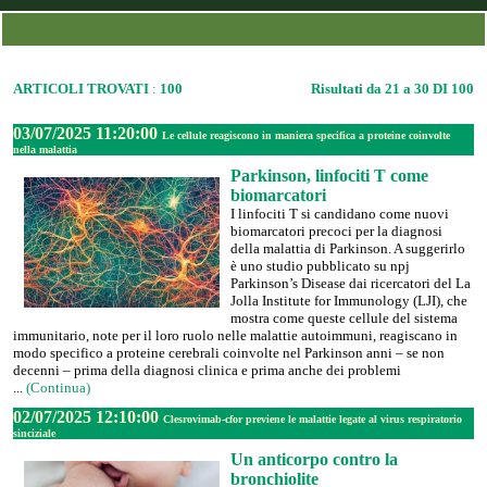
ARTICOLI TROVATI
:
100
Risultati da 21 a 30 DI 100
03/07/2025 11:20:00
Le cellule reagiscono in maniera specifica a proteine coinvolte
nella malattia
Parkinson, linfociti T come
biomarcatori
I linfociti T si candidano come nuovi
biomarcatori precoci per la diagnosi
della malattia di Parkinson. A suggerirlo
è uno studio pubblicato su npj
Parkinson’s Disease dai ricercatori del La
Jolla Institute for Immunology (LJI), che
mostra come queste cellule del sistema
immunitario, note per il loro ruolo nelle malattie autoimmuni, reagiscano in
modo specifico a proteine cerebrali coinvolte nel Parkinson anni – se non
decenni – prima della diagnosi clinica e prima anche dei problemi
...
(Continua)
02/07/2025 12:10:00
Clesrovimab-cfor previene le malattie legate al virus respiratorio
sinciziale
Un anticorpo contro la
bronchiolite