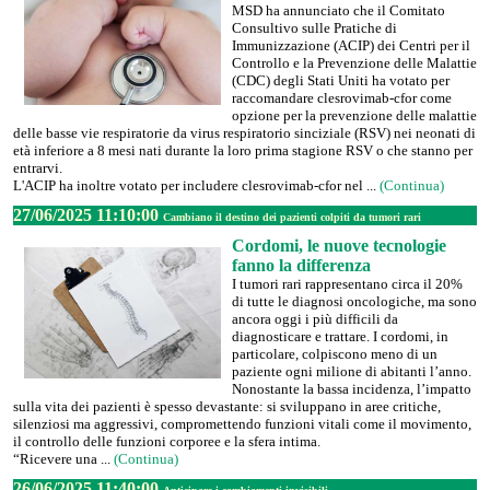
MSD ha annunciato che il Comitato
Consultivo sulle Pratiche di
Immunizzazione (ACIP) dei Centri per il
Controllo e la Prevenzione delle Malattie
(CDC) degli Stati Uniti ha votato per
raccomandare clesrovimab-cfor come
opzione per la prevenzione delle malattie
delle basse vie respiratorie da virus respiratorio sinciziale (RSV) nei neonati di
età inferiore a 8 mesi nati durante la loro prima stagione RSV o che stanno per
entrarvi.
L'ACIP ha inoltre votato per includere clesrovimab-cfor nel ...
(Continua)
27/06/2025 11:10:00
Cambiano il destino dei pazienti colpiti da tumori rari
Cordomi, le nuove tecnologie
fanno la differenza
I tumori rari rappresentano circa il 20%
di tutte le diagnosi oncologiche, ma sono
ancora oggi i più difficili da
diagnosticare e trattare. I cordomi, in
particolare, colpiscono meno di un
paziente ogni milione di abitanti l’anno.
Nonostante la bassa incidenza, l’impatto
sulla vita dei pazienti è spesso devastante: si sviluppano in aree critiche,
silenziosi ma aggressivi, compromettendo funzioni vitali come il movimento,
il controllo delle funzioni corporee e la sfera intima.
“Ricevere una ...
(Continua)
26/06/2025 11:40:00