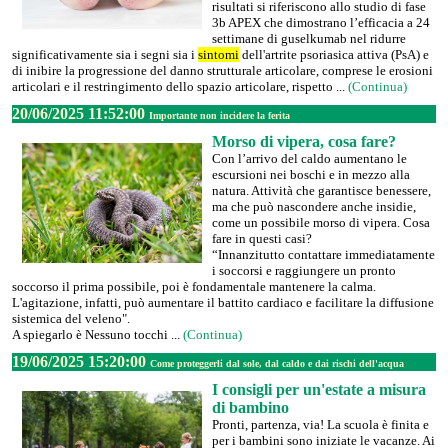
risultati si riferiscono allo studio di fase
3b APEX che dimostrano l’efficacia a 24
settimane di guselkumab nel ridurre
significativamente sia i segni sia i
sintomi
dell'artrite psoriasica attiva (PsA) e
di inibire la progressione del danno strutturale articolare, comprese le erosioni
articolari e il restringimento dello spazio articolare, rispetto ...
(Continua)
20/06/2025 11:52:00
Importante non incidere la ferita
Morso di vipera, cosa fare?
Con l’arrivo del caldo aumentano le
escursioni nei boschi e in mezzo alla
natura. Attività che garantisce benessere,
ma che può nascondere anche insidie,
come un possibile morso di vipera. Cosa
fare in questi casi?
“Innanzitutto contattare immediatamente
i soccorsi e raggiungere un pronto
soccorso il prima possibile, poi è fondamentale mantenere la calma.
L'agitazione, infatti, può aumentare il battito cardiaco e facilitare la diffusione
sistemica del veleno".
A spiegarlo è Nessuno tocchi ...
(Continua)
19/06/2025 15:20:00
Come proteggerli dal sole, dal caldo e dai rischi dell'acqua
I consigli per un'estate a misura
di bambino
Pronti, partenza, via! La scuola è finita e
per i bambini sono iniziate le vacanze. Ai