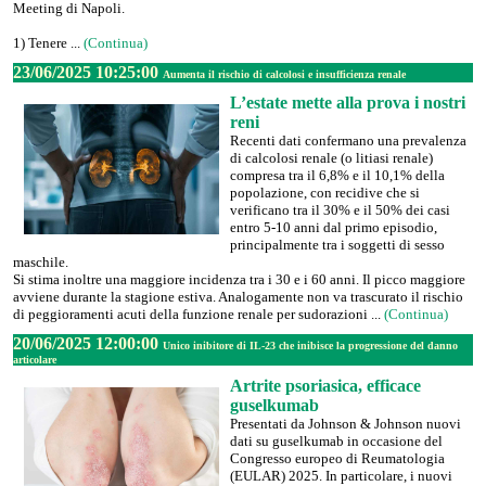
Meeting di Napoli.
1) Tenere ...
(Continua)
23/06/2025 10:25:00
Aumenta il rischio di calcolosi e insufficienza renale
L’estate mette alla prova i nostri
reni
Recenti dati confermano una prevalenza
di calcolosi renale (o litiasi renale)
compresa tra il 6,8% e il 10,1% della
popolazione, con recidive che si
verificano tra il 30% e il 50% dei casi
entro 5-10 anni dal primo episodio,
principalmente tra i soggetti di sesso
maschile.
Si stima inoltre una maggiore incidenza tra i 30 e i 60 anni. Il picco maggiore
avviene durante la stagione estiva. Analogamente non va trascurato il rischio
di peggioramenti acuti della funzione renale per sudorazioni ...
(Continua)
20/06/2025 12:00:00
Unico inibitore di IL-23 che inibisce la progressione del danno
articolare
Artrite psoriasica, efficace
guselkumab
Presentati da Johnson & Johnson nuovi
dati su guselkumab in occasione del
Congresso europeo di Reumatologia
(EULAR) 2025. In particolare, i nuovi