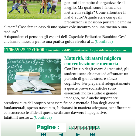
genitori il compito di organizzarle al
meglio. Ma quali sono i farmaci da
mettere in valigia? Come affrontare il
mal d’auto? A quale età e con quali
precauzioni si possono portare i bambini
al mare? Cosa fare in caso di uno spiacevole incontro con una tracina o una
medusa?
A rispondere ci pensano gli esperti dell’Ospedale Pediatrico Bambino Gesù
che hanno messo a punto una pratica guida rivolta ai ...
(Continua)
17/06/2025 12:10:00
L’importanza dell’idratazione anche per ridurre ansia e stress
Maturità, idratarsi migliora
concentrazione e memoria
Con l'inizio degli esami di maturità, gli
studenti sono chiamati ad affrontare un
periodo di grande stress e sforzo
cognitivo. Per prepararsi adeguatamente
a queste prove scolastiche sono
essenziali molto studio e grande
impegno, ma è anche importante
prendersi cura del proprio benessere fisico e mentale. Uno degli aspetti
fondamentali, spesso trascurato, è idratarsi in maniera adeguata, per affrontare
con successo le sfide di queste settimane davvero impegnative.
Infatti, il nostro ...
(Continua)
1
|
2
|
3
|
4
|
5
|
6
|
7
|
8
|
9
|
10