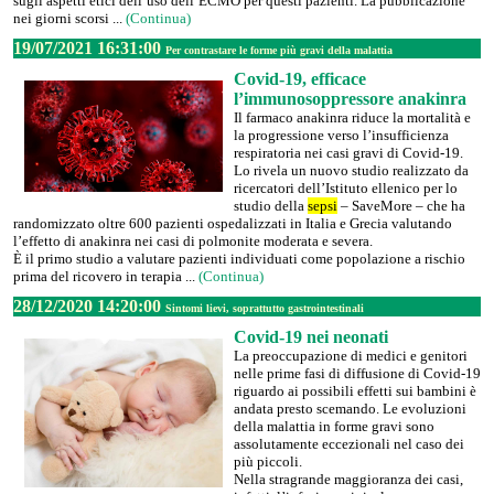
sugli aspetti etici dell’uso dell’ECMO per questi pazienti. La pubblicazione
nei giorni scorsi ...
(Continua)
19/07/2021 16:31:00
Per contrastare le forme più gravi della malattia
Covid-19, efficace
l’immunosoppressore anakinra
Il farmaco anakinra riduce la mortalità e
la progressione verso l’insufficienza
respiratoria nei casi gravi di Covid-19.
Lo rivela un nuovo studio realizzato da
ricercatori dell’Istituto ellenico per lo
studio della
sepsi
– SaveMore – che ha
randomizzato oltre 600 pazienti ospedalizzati in Italia e Grecia valutando
l’effetto di anakinra nei casi di polmonite moderata e severa.
È il primo studio a valutare pazienti individuati come popolazione a rischio
prima del ricovero in terapia ...
(Continua)
28/12/2020 14:20:00
Sintomi lievi, soprattutto gastrointestinali
Covid-19 nei neonati
La preoccupazione di medici e genitori
nelle prime fasi di diffusione di Covid-19
riguardo ai possibili effetti sui bambini è
andata presto scemando. Le evoluzioni
della malattia in forme gravi sono
assolutamente eccezionali nel caso dei
più piccoli.
Nella stragrande maggioranza dei casi,