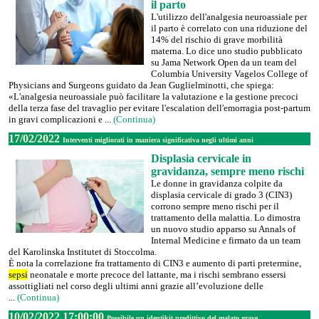
il parto
L'utilizzo dell'analgesia neuroassiale per
il parto è correlato con una riduzione del
14% del rischio di grave morbilità
materna. Lo dice uno studio pubblicato
su Jama Network Open da un team del
Columbia University Vagelos College of
Physicians and Surgeons guidato da Jean Guglielminotti, che spiega:
«L'analgesia neuroassiale può facilitare la valutazione e la gestione precoci
della terza fase del travaglio per evitare l'escalation dell'emorragia post-partum
in gravi complicazioni e ...
(Continua)
17/02/2022
Interventi migliorati in maniera significativa negli ultimi anni
Displasia cervicale in
gravidanza, sempre meno rischi
Le donne in gravidanza colpite da
displasia cervicale di grado 3 (CIN3)
corrono sempre meno rischi per il
trattamento della malattia. Lo dimostra
un nuovo studio apparso su Annals of
Internal Medicine e firmato da un team
del Karolinska Institutet di Stoccolma.
È nota la correlazione fra trattamento di CIN3 e aumento di parti pretermine,
sepsi
neonatale e morte precoce del lattante, ma i rischi sembrano essersi
assottigliati nel corso degli ultimi anni grazie all’evoluzione delle
...
(Continua)
10/02/2022 17:00:00
Possibile un identikit predittivo del malato grave