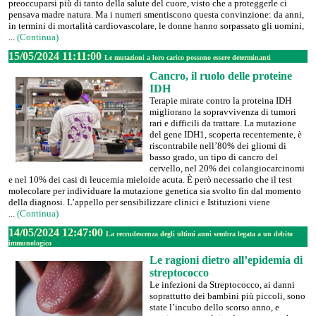
preoccuparsi più di tanto della salute del cuore, visto che a proteggerle ci
pensava madre natura. Ma i numeri smentiscono questa convinzione: da anni,
in termini di mortalità cardiovascolare, le donne hanno sorpassato gli uomini,
...
(Continua)
15/05/2024 11:11:00
Le mutazioni a loro carico possono essere determinanti
Cancro, il ruolo delle proteine
IDH
Terapie mirate contro la proteina IDH
migliorano la sopravvivenza di tumori
rari e difficili da trattare. La mutazione
del gene IDH1, scoperta recentemente, è
riscontrabile nell’80% dei gliomi di
basso grado, un tipo di cancro del
cervello, nel 20% dei colangiocarcinomi
e nel 10% dei casi di leucemia mieloide acuta. È però necessario che il test
molecolare per individuare la mutazione genetica sia svolto fin dal momento
della diagnosi. L’appello per sensibilizzare clinici e Istituzioni viene
...
(Continua)
14/05/2024 12:47:00
La recrudescenza degli ultimi anni sembra legata a un debito
immunologico
Le ragioni dietro all’epidemia di
streptococco
Le infezioni da Streptococco, ai danni
soprattutto dei bambini più piccoli, sono
state l’incubo dello scorso anno, e