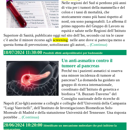
Nelle regioni del Sud si perdono più anni
di vita per i tumori della mammella e del
colon e i tassi di mortalità, che
storicamente erano più bassi rispetto al
nord, ora sono paragonabili. Lo afferma il
primo rapporto del Gruppo di Lavoro su
equità e salute nelle Regioni dell’Istituto
Superiore di Sanità, pubblicato oggi sul sito dell’Iss, secondo cui tra le cause
c’è anche il minore ricorso agli
screening
: nelle aree dove si partecipa meno a
questa forma di prevenzione, sottolineano gli autori, ...
(Continua)
18/07/2024 11:30:00
Possibili effetti antiproliferativi per budesonide
Un anti-asmatico contro il
tumore al pancreas
Perché tra i pazienti asmatici si osserva
una minore incidenza di tumore al
pancreas? La domanda ha guidato un
gruppo di ricerca internazionale,
coordinato dall’Istituto di genetica e
biofisica “A. Buzzati-Traverso” del
Consiglio nazionale delle ricerche di
Napoli (Cnr-Igb) assieme a colleghi e colleghe dell’Università della Campania
“Luigi Vanvitelli”, dell’Instituto de Investigaciones Biomedicas Sols-
Morreale di Madrid e della statunitense Università del Tennessee. Una risposta
potrebbe ...
(Continua)
28/06/2024 10:20:00
Identificato un meccanismo molecolare che può inibirne la
propagazione