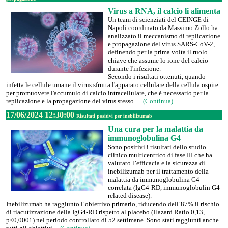
Virus a RNA, il calcio li alimenta
Un team di scienziati del CEINGE di
Napoli coordinato da Massimo Zollo ha
analizzato il meccanismo di replicazione
e propagazione del virus SARS-CoV-2,
definendo per la prima volta il ruolo
chiave che assume lo ione del calcio
durante l'infezione.
Secondo i risultati ottenuti, quando
infetta le cellule umane il virus sfrutta l'apparato cellulare della cellula ospite
per promuovere l'accumulo di calcio intracellulare, che è necessario per la
replicazione e la propagazione del virus stesso. ...
(Continua)
17/06/2024 12:30:00
Risultati positivi per inebilizumab
Una cura per la malattia da
immunoglobulina G4
Sono positivi i risultati dello studio
clinico multicentrico di fase III che ha
valutato l’efficacia e la sicurezza di
inebilizumab per il trattamento della
malattia da immunoglobulina G4-
correlata (IgG4-RD, immunoglobulin G4-
related disease).
Inebilizumab ha raggiunto l’obiettivo primario, riducendo dell’87% il rischio
di riacutizzazione della IgG4-RD rispetto al placebo (Hazard Ratio 0,13,
p<0,0001) nel periodo controllato di 52 settimane. Sono stati raggiunti anche