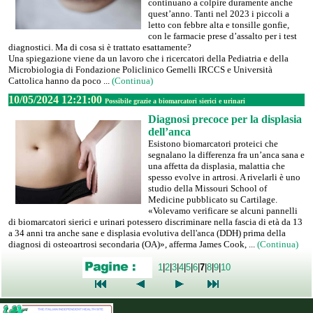
continuano a colpire duramente anche
quest’anno. Tanti nel 2023 i piccoli a
letto con febbre alta e tonsille gonfie,
con le farmacie prese d’assalto per i test
diagnostici. Ma di cosa si è trattato esattamente?
Una spiegazione viene da un lavoro che i ricercatori della Pediatria e della
Microbiologia di Fondazione Policlinico Gemelli IRCCS e Università
Cattolica hanno da poco ...
(Continua)
10/05/2024 12:21:00
Possibile grazie a biomarcatori sierici e urinari
Diagnosi precoce per la displasia
dell’anca
Esistono biomarcatori proteici che
segnalano la differenza fra un’anca sana e
una affetta da displasia, malattia che
spesso evolve in artrosi. A rivelarli è uno
studio della Missouri School of
Medicine pubblicato su Cartilage.
«Volevamo verificare se alcuni pannelli
di biomarcatori sierici e urinari potessero discriminare nella fascia di età da 13
a 34 anni tra anche sane e displasia evolutiva dell'anca (DDH) prima della
diagnosi di osteoartrosi secondaria (OA)», afferma James Cook, ...
(Continua)
1
|
2
|
3
|
4
|
5
|
6
|
7
|
8
|
9
|
10