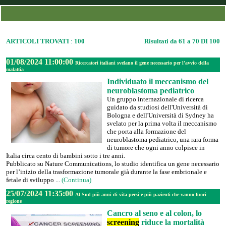
ARTICOLI TROVATI
:
100
Risultati da 61 a 70 DI 100
01/08/2024 11:00:00
Ricercatori italiani svelano il gene necessario per l’avvio della
malattia
Individuato il meccanismo del
neuroblastoma pediatrico
Un gruppo internazionale di ricerca
guidato da studiosi dell'Università di
Bologna e dell'Università di Sydney ha
svelato per la prima volta il meccanismo
che porta alla formazione del
neuroblastoma pediatrico, una rara forma
di tumore che ogni anno colpisce in
Italia circa cento di bambini sotto i tre anni.
Pubblicato su Nature Communications, lo studio identifica un gene necessario
per l’inizio della trasformazione tumorale già durante la fase embrionale e
fetale di sviluppo ...
(Continua)
25/07/2024 11:35:00
Al Sud più anni di vita persi e più pazienti che vanno fuori
regione
Cancro al seno e al colon, lo
screening
riduce la mortalità