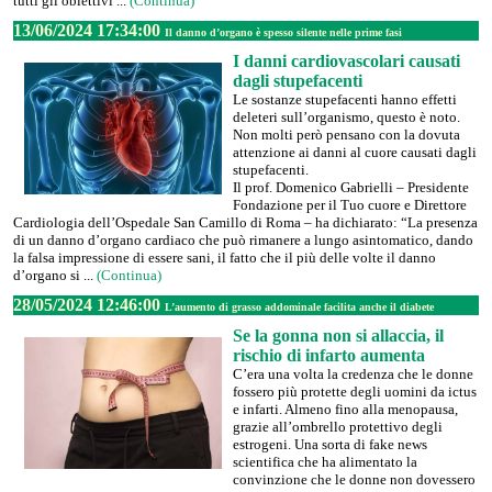
tutti gli obiettivi ...
(Continua)
13/06/2024 17:34:00
Il danno d’organo è spesso silente nelle prime fasi
I danni cardiovascolari causati
dagli stupefacenti
Le sostanze stupefacenti hanno effetti
deleteri sull’organismo, questo è noto.
Non molti però pensano con la dovuta
attenzione ai danni al cuore causati dagli
stupefacenti.
Il prof. Domenico Gabrielli – Presidente
Fondazione per il Tuo cuore e Direttore
Cardiologia dell’Ospedale San Camillo di Roma – ha dichiarato: “La presenza
di un danno d’organo cardiaco che può rimanere a lungo asintomatico, dando
la falsa impressione di essere sani, il fatto che il più delle volte il danno
d’organo si ...
(Continua)
28/05/2024 12:46:00
L’aumento di grasso addominale facilita anche il diabete
Se la gonna non si allaccia, il
rischio di infarto aumenta
C’era una volta la credenza che le donne
fossero più protette degli uomini da ictus
e infarti. Almeno fino alla menopausa,
grazie all’ombrello protettivo degli
estrogeni. Una sorta di fake news
scientifica che ha alimentato la
convinzione che le donne non dovessero