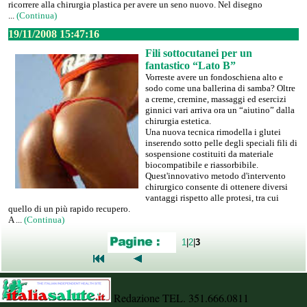
ricorrere alla chirurgia plastica per avere un seno nuovo. Nel disegno
...
(Continua)
19/11/2008 15:47:16
Fili sottocutanei per un
fantastico “Lato B”
Vorreste avere un fondoschiena alto e
sodo come una ballerina di samba? Oltre
a creme, cremine, massaggi ed esercizi
ginnici vari arriva ora un “aiutino” dalla
chirurgia estetica.
Una nuova tecnica rimodella i glutei
inserendo sotto pelle degli speciali fili di
sospensione costituiti da materiale
biocompatibile e riassorbibile.
Quest'innovativo metodo d'intervento
chirurgico consente di ottenere diversi
vantaggi rispetto alle protesi, tra cui
quello di un più rapido recupero.
A ...
(Continua)
1
|
2
|
3
Redazione TEL. 351.666.0811