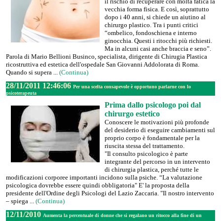
il rischio di recuperare con molta fatica la
vecchia forma fisica. E così, soprattutto
dopo i 40 anni, si chiede un aiutino al
chirurgo plastico. Tra i punti critici
“ombelico, fondoschiena e interno
ginocchia. Questi i ritocchi più richiesti.
Ma in alcuni casi anche braccia e seno”.
Parola di Mario Bellioni Businco, specialista, dirigente di Chirugia Plastica
ricostruttiva ed estetica dell'ospedale San Giovanni Addolorata di Roma.
Quando si supera ...
(Continua)
28/11/2011 12:46:06
Per una scelta consapevole è opportuno parlarne con lo
psicoterapeuta
Prima dallo psicologo poi dal
chirurgo estetico
Conoscere le motivazioni più profonde
del desiderio di eseguire cambiamenti sul
proprio corpo è fondamentale per la
riuscita stessa del trattamento.
"Il consulto psicologico è parte
integrante del percorso in un intervento
di chirurgia plastica, perché tutte le
modificazioni corporee importanti incidono sulla psiche. “La valutazione
psicologica dovrebbe essere quindi obbligatoria" E' la proposta della
presidente dell'Ordine degli Psicologi del Lazio Zaccaria. "Il nostro intervento
– spiega ...
(Continua)
12/11/2010
Aumenta la percentuale di donne che si regalano un ritocco alla fine di un