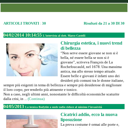
ARTICOLI TROVATI
:
30
Risultati da 21 a 30 DI 30
04/02/2014 10:14:55
L'intervista al dott. Marco Castelli
Chirurgia estetica, i nuovi trend
di bellezza
“Non serve essere giovane se non si è
bella, né essere bella se non si è
giovane”, scriveva François de La
Rochefoucauld, nel 1678. Una massima
antica, ma allo stesso tempo attuale.
Essere belle e giovani è infatti uno dei
desideri più comuni tra le donne italiane,
sempre più esigenti in tema di bellezza e sempre più desiderose di migliorare
il loro corpo, per renderlo più attraente e tonico.
Non a caso, negli ultimi anni, nonostante le difficoltà economiche scaturite
dalla crisi, in ...
(Continua)
04/05/2013
La tecnica Bodytite a onde radio riduce al minimo l'invasività
Cicatrici addio, ecco la nuova
liposuzione
La prova costume è ormai alle porte e,