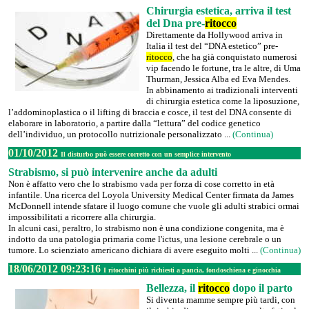
Chirurgia estetica, arriva il test
del Dna pre-
ritocco
Direttamente da Hollywood arriva in
Italia il test del “DNA estetico” pre-
ritocco
, che ha già conquistato numerosi
vip facendo le fortune, tra le altre, di Uma
Thurman, Jessica Alba ed Eva Mendes.
In abbinamento ai tradizionali interventi
di chirurgia estetica come la liposuzione,
l’addominoplastica o il lifting di braccia e cosce, il test del DNA consente di
elaborare in laboratorio, a partire dalla “lettura” del codice genetico
dell’individuo, un protocollo nutrizionale personalizzato ...
(Continua)
01/10/2012
Il disturbo può essere corretto con un semplice intervento
Strabismo, si può intervenire anche da adulti
Non è affatto vero che lo strabismo vada per forza di cose corretto in età
infantile. Una ricerca del Loyola University Medical Center firmata da James
McDonnell intende sfatare il luogo comune che vuole gli adulti strabici ormai
impossibilitati a ricorrere alla chirurgia.
In alcuni casi, peraltro, lo strabismo non è una condizione congenita, ma è
indotto da una patologia primaria come l'ictus, una lesione cerebrale o un
tumore. Lo scienziato americano dichiara di avere eseguito molti ...
(Continua)
18/06/2012 09:23:16
I ritocchini più richiesti a pancia, fondoschiena e ginocchia
Bellezza, il
ritocco
dopo il parto
Si diventa mamme sempre più tardi, con