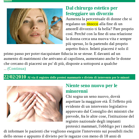
amore
Dal chirurgo estetico per
festeggiare un divorzio
Aumenta la percentuale di donne che si
regalano un
ritocco
alla fine di un
amoreIl divorzio ti fa bella? Pare proprio
così. Perché con la fine di una relazione
la donna cerca una nuova vita e sempre
più spesso, lo fa partendo dal proprio
aspetto fisico. Infatti piacersi è solo il
primo passo per poter riacquistare fiducia in se stesse. E davanti ad un
aumento di matrimoni che arrivano al capolinea, aumentano anche le donne
che cercano di piacersi un po' di più, disposte a sottoporsi a qualche
...
(Continua)
22/02/2010
Al via il registro delle protesi mammarie e divieto di intervento per le minori
Niente seno nuovo per le
minorenni
Chi sogna un seno nuovo, dovrà
aspettare la maggiore età. È l'effetto più
evidente di un intervento legislativo
approvato dal Consiglio dei ministri che
prevede, fra le altre cose, l'istituzione del
registro nazionale degli impianti
protesici mammari, l'obbligo per i medici
di informare le pazienti che vogliono eseguire l'intervento sui possibili rischi
dello stesso e appunto il divieto per le ragazze con meno di 18 anni di