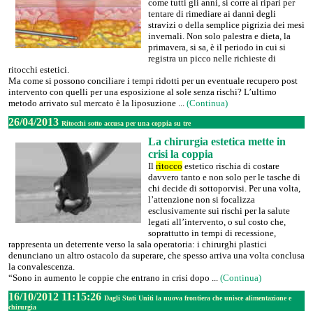
come tutti gli anni, si corre ai ripari per
tentare di rimediare ai danni degli
stravizi o della semplice pigrizia dei mesi
invernali. Non solo palestra e dieta, la
primavera, si sa, è il periodo in cui si
registra un picco nelle richieste di
ritocchi estetici.
Ma come si possono conciliare i tempi ridotti per un eventuale recupero post
intervento con quelli per una esposizione al sole senza rischi? L’ultimo
metodo arrivato sul mercato è la liposuzione ...
(Continua)
26/04/2013
Ritocchi sotto accusa per una coppia su tre
La chirurgia estetica mette in
crisi la coppia
Il
ritocco
estetico rischia di costare
davvero tanto e non solo per le tasche di
chi decide di sottoporvisi. Per una volta,
l’attenzione non si focalizza
esclusivamente sui rischi per la salute
legati all’intervento, o sul costo che,
soprattutto in tempi di recessione,
rappresenta un deterrente verso la sala operatoria: i chirurghi plastici
denunciano un altro ostacolo da superare, che spesso arriva una volta conclusa
la convalescenza.
“Sono in aumento le coppie che entrano in crisi dopo ...
(Continua)
16/10/2012 11:15:26
Dagli Stati Uniti la nuova frontiera che unisce alimentazione e
chirurgia