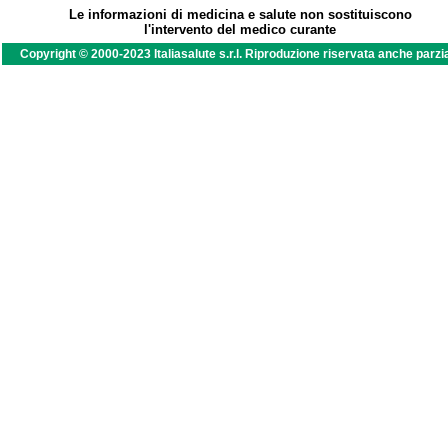
Le informazioni di medicina e salute non sostituiscono
l'intervento del medico curante
Copyright © 2000-2023 Italiasalute s.r.l. Riproduzione riservata anche parzi