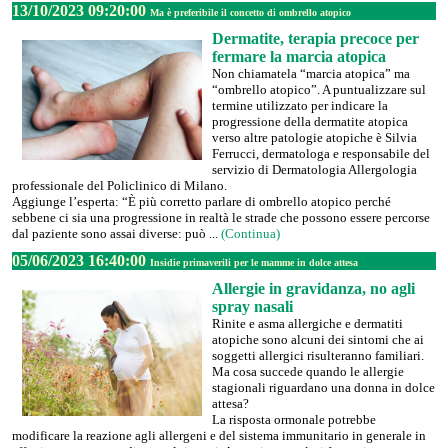
13/10/2023 09:20:00
Ma è preferibile il concetto di ombrello atopico
Dermatite, terapia precoce per
fermare la marcia atopica
Non chiamatela “marcia atopica” ma
“ombrello atopico”. A puntualizzare sul
termine utilizzato per indicare la
progressione della dermatite atopica
verso altre patologie atopiche è Silvia
Ferrucci, dermatologa e responsabile del
servizio di Dermatologia Allergologia
professionale del Policlinico di Milano.
Aggiunge l’esperta: “È più corretto parlare di ombrello atopico perché
sebbene ci sia una progressione in realtà le strade che possono essere percorse
dal paziente sono assai diverse: può ...
(Continua)
05/06/2023 16:40:00
Insidie primaverili per le mamme in dolce attesa
Allergie in gravidanza, no agli
spray nasali
Rinite e asma allergiche e dermatiti
atopiche sono alcuni dei sintomi che ai
soggetti allergici risulteranno familiari.
Ma cosa succede quando le allergie
stagionali riguardano una donna in dolce
attesa?
La risposta ormonale potrebbe
modificare la reazione agli allergeni e del sistema immunitario in generale in