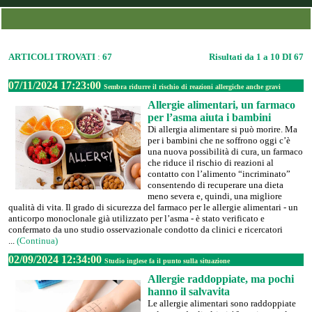
ARTICOLI TROVATI
:
67
Risultati da 1 a 10 DI 67
07/11/2024 17:23:00
Sembra ridurre il rischio di reazioni allergiche anche gravi
Allergie alimentari, un farmaco
per l’asma aiuta i bambini
Di allergia alimentare si può morire. Ma
per i bambini che ne soffrono oggi c’è
una nuova possibilità di cura, un farmaco
che riduce il rischio di reazioni al
contatto con l’alimento “incriminato”
consentendo di recuperare una dieta
meno severa e, quindi, una migliore
qualità di vita. Il grado di sicurezza del farmaco per le allergie alimentari - un
anticorpo monoclonale già utilizzato per l’asma - è stato verificato e
confermato da uno studio osservazionale condotto da clinici e ricercatori
...
(Continua)
02/09/2024 12:34:00
Studio inglese fa il punto sulla situazione
Allergie raddoppiate, ma pochi
hanno il salvavita
Le allergie alimentari sono raddoppiate