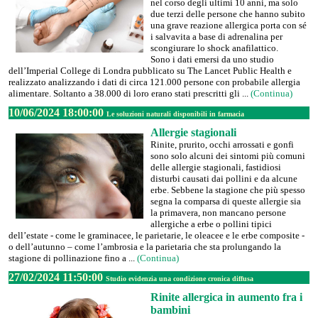
nel corso degli ultimi 10 anni, ma solo
due terzi delle persone che hanno subito
una grave reazione allergica porta con sé
i salvavita a base di adrenalina per
scongiurare lo shock anafilattico.
Sono i dati emersi da uno studio
dell’Imperial College di Londra pubblicato su The Lancet Public Health e
realizzato analizzando i dati di circa 121.000 persone con probabile allergia
alimentare. Soltanto a 38.000 di loro erano stati prescritti gli ...
(Continua)
10/06/2024 18:00:00
Le soluzioni naturali disponibili in farmacia
Allergie stagionali
Rinite, prurito, occhi arrossati e gonfi
sono solo alcuni dei sintomi più comuni
delle allergie stagionali, fastidiosi
disturbi causati dai pollini e da alcune
erbe. Sebbene la stagione che più spesso
segna la comparsa di queste allergie sia
la primavera, non mancano persone
allergiche a erbe o pollini tipici
dell’estate - come le graminacee, le parietarie, le oleacee e le erbe composite -
o dell’autunno – come l’ambrosia e la parietaria che sta prolungando la
stagione di pollinazione fino a ...
(Continua)
27/02/2024 11:50:00
Studio evidenzia una condizione cronica diffusa
Rinite allergica in aumento fra i
bambini