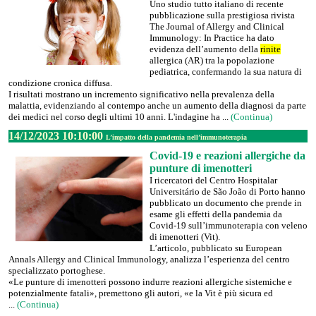
Uno studio tutto italiano di recente
pubblicazione sulla prestigiosa rivista
The Journal of Allergy and Clinical
Immunology: In Practice ha dato
evidenza dell’aumento della
rinite
allergica (AR) tra la popolazione
pediatrica, confermando la sua natura di
condizione cronica diffusa.
I risultati mostrano un incremento significativo nella prevalenza della
malattia, evidenziando al contempo anche un aumento della diagnosi da parte
dei medici nel corso degli ultimi 10 anni. L'indagine ha ...
(Continua)
14/12/2023 10:10:00
L’impatto della pandemia nell’immunoterapia
Covid-19 e reazioni allergiche da
punture di imenotteri
I ricercatori del Centro Hospitalar
Universitário de São João di Porto hanno
pubblicato un documento che prende in
esame gli effetti della pandemia da
Covid-19 sull’immunoterapia con veleno
di imenotteri (Vit).
L’articolo, pubblicato su European
Annals Allergy and Clinical Immunology, analizza l’esperienza del centro
specializzato portoghese.
«Le punture di imenotteri possono indurre reazioni allergiche sistemiche e
potenzialmente fatali», premettono gli autori, «e la Vit è più sicura ed
...
(Continua)