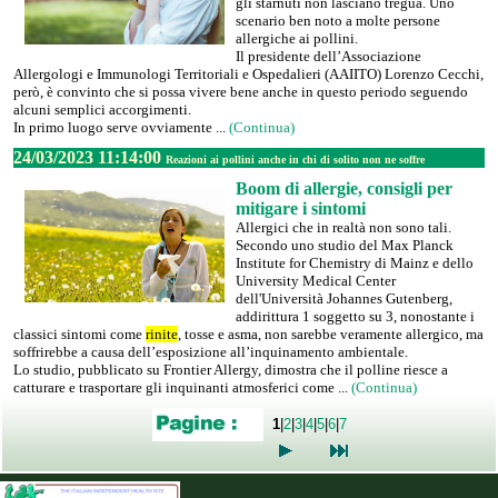
gli starnuti non lasciano tregua. Uno
scenario ben noto a molte persone
allergiche ai pollini.
Il presidente dell’Associazione
Allergologi e Immunologi Territoriali e Ospedalieri (AAIITO) Lorenzo Cecchi,
però, è convinto che si possa vivere bene anche in questo periodo seguendo
alcuni semplici accorgimenti.
In primo luogo serve ovviamente ...
(Continua)
24/03/2023 11:14:00
Reazioni ai pollini anche in chi di solito non ne soffre
Boom di allergie, consigli per
mitigare i sintomi
Allergici che in realtà non sono tali.
Secondo uno studio del Max Planck
Institute for Chemistry di Mainz e dello
University Medical Center
dell'Università Johannes Gutenberg,
addirittura 1 soggetto su 3, nonostante i
classici sintomi come
rinite
, tosse e asma, non sarebbe veramente allergico, ma
soffrirebbe a causa dell’esposizione all’inquinamento ambientale.
Lo studio, pubblicato su Frontier Allergy, dimostra che il polline riesce a
catturare e trasportare gli inquinanti atmosferici come ...
(Continua)
1
|
2
|
3
|
4
|
5
|
6
|
7