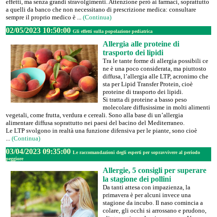
effetti, ma senza grandi stravolgimenti. Attenzione però ai farmaci, soprattutto
a quelli da banco che non necessitano di prescrizione medica: consultare
sempre il proprio medico è ...
(Continua)
02/05/2023 10:50:00
Gli effetti sulla popolazione pediatrica
Allergia alle proteine di
trasporto dei lipidi
Tra le tante forme di allergia possibili ce
ne è una poco considerata, ma piuttosto
diffusa, l’allergia alle LTP, acronimo che
sta per Lipid Transfer Protein, cioè
proteine di trasporto dei lipidi.
Si tratta di proteine a basso peso
molecolare diffusissime in molti alimenti
vegetali, come frutta, verdura e cereali. Sono alla base di un’allergia
alimentare diffusa soprattutto nei paesi del bacino del Mediterraneo.
Le LTP svolgono in realtà una funzione difensiva per le piante, sono cioè
...
(Continua)
03/04/2023 09:35:00
Le raccomandazioni degli esperti per sopravvivere al periodo
peggiore
Allergie, 5 consigli per superare
la stagione dei pollini
Da tanti attesa con impazienza, la
primavera è per alcuni invece una
stagione da incubo. Il naso comincia a
colare, gli occhi si arrossano e prudono,