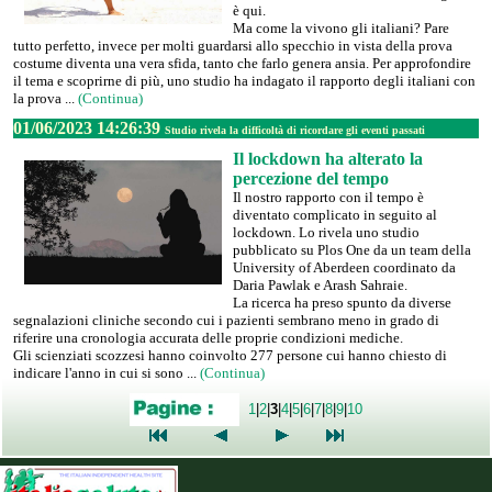
è qui.
Ma come la vivono gli italiani? Pare
tutto perfetto, invece per molti guardarsi allo specchio in vista della prova
costume diventa una vera sfida, tanto che farlo genera ansia. Per approfondire
il tema e scoprirne di più, uno studio ha indagato il rapporto degli italiani con
la prova ...
(Continua)
01/06/2023 14:26:39
Studio rivela la difficoltà di ricordare gli eventi passati
Il lockdown ha alterato la
percezione del tempo
Il nostro rapporto con il tempo è
diventato complicato in seguito al
lockdown. Lo rivela uno studio
pubblicato su Plos One da un team della
University of Aberdeen coordinato da
Daria Pawlak e Arash Sahraie.
La ricerca ha preso spunto da diverse
segnalazioni cliniche secondo cui i pazienti sembrano meno in grado di
riferire una cronologia accurata delle proprie condizioni mediche.
Gli scienziati scozzesi hanno coinvolto 277 persone cui hanno chiesto di
indicare l'anno in cui si sono ...
(Continua)
1
|
2
|
3
|
4
|
5
|
6
|
7
|
8
|
9
|
10