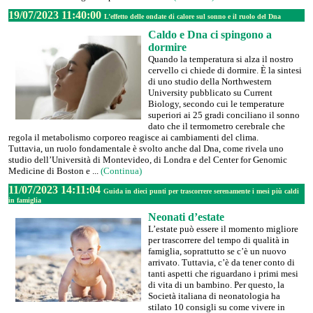
19/07/2023 11:40:00
L’effetto delle ondate di calore sul sonno e il ruolo del Dna
Caldo e Dna ci spingono a
dormire
Quando la temperatura si alza il nostro
cervello ci chiede di dormire. È la sintesi
di uno studio della Northwestern
University pubblicato su Current
Biology, secondo cui le temperature
superiori ai 25 gradi conciliano il sonno
dato che il termometro cerebrale che
regola il metabolismo corporeo reagisce ai cambiamenti del clima.
Tuttavia, un ruolo fondamentale è svolto anche dal Dna, come rivela uno
studio dell’Università di Montevideo, di Londra e del Center for Genomic
Medicine di Boston e ...
(Continua)
11/07/2023 14:11:04
Guida in dieci punti per trascorrere serenamente i mesi più caldi
in famiglia
Neonati d’estate
L’estate può essere il momento migliore
per trascorrere del tempo di qualità in
famiglia, soprattutto se c’è un nuovo
arrivato. Tuttavia, c’è da tener conto di
tanti aspetti che riguardano i primi mesi
di vita di un bambino. Per questo, la
Società italiana di neonatologia ha
stilato 10 consigli su come vivere in