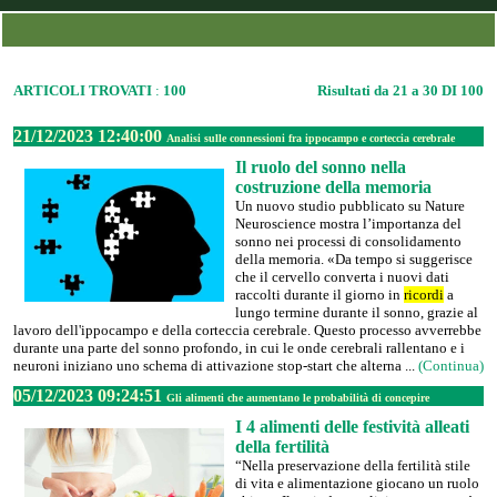
ARTICOLI TROVATI
:
100
Risultati da 21 a 30 DI 100
21/12/2023 12:40:00
Analisi sulle connessioni fra ippocampo e corteccia cerebrale
Il ruolo del sonno nella
costruzione della memoria
Un nuovo studio pubblicato su Nature
Neuroscience mostra l’importanza del
sonno nei processi di consolidamento
della memoria. «Da tempo si suggerisce
che il cervello converta i nuovi dati
raccolti durante il giorno in
ricordi
a
lungo termine durante il sonno, grazie al
lavoro dell'ippocampo e della corteccia cerebrale. Questo processo avverrebbe
durante una parte del sonno profondo, in cui le onde cerebrali rallentano e i
neuroni iniziano uno schema di attivazione stop-start che alterna ...
(Continua)
05/12/2023 09:24:51
Gli alimenti che aumentano le probabilità di concepire
I 4 alimenti delle festività alleati
della fertilità
“Nella preservazione della fertilità stile
di vita e alimentazione giocano un ruolo