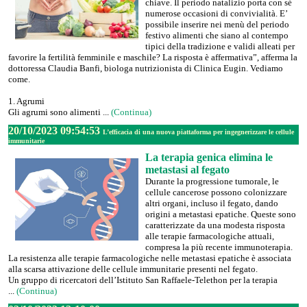
chiave. Il periodo natalizio porta con sé
numerose occasioni di convivialità. E’
possibile inserire nei menù del periodo
festivo alimenti che siano al contempo
tipici della tradizione e validi alleati per
favorire la fertilità femminile e maschile? La risposta è affermativa”, afferma la
dottoressa Claudia Banfi, biologa nutrizionista di Clinica Eugin. Vediamo
come.
1. Agrumi
Gli agrumi sono alimenti ...
(Continua)
20/10/2023 09:54:53
L’efficacia di una nuova piattaforma per ingegnerizzare le cellule
immunitarie
La terapia genica elimina le
metastasi al fegato
Durante la progressione tumorale, le
cellule cancerose possono colonizzare
altri organi, incluso il fegato, dando
origini a metastasi epatiche. Queste sono
caratterizzate da una modesta risposta
alle terapie farmacologiche attuali,
compresa la più recente immunoterapia.
La resistenza alle terapie farmacologiche nelle metastasi epatiche è associata
alla scarsa attivazione delle cellule immunitarie presenti nel fegato.
Un gruppo di ricercatori dell’Istituto San Raffaele-Telethon per la terapia
...
(Continua)