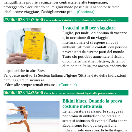
tranquillità le proprie vacanze, per contrastare le alte temperature,
proteggendo e accudendo nel miglior modo possibile il neonato: le mete
ideali, come viaggiare, l’abbigliamento più ...
(Continua)
27/06/2023 12:20:00
Come ridurre i rischi infettivi durante le vacanze all’estero
I vaccini utili per viaggiare
Luglio, per molti, è sinonimo di vacanze
e, in occasione di un viaggio
internazionale ci si espone a nuovi
ambienti, alimenti e contatti con persone
provenienti da diverse parti del mondo.
Tutto ciò potrebbe aumentare il rischio
di contrarre malattie infettive, da tempo
eliminate in Italia, ma ancora endemiche
o epidemiche in altri Paesi.
Per questo motivo, la Società Italiana d’Igiene (SItI) ha dato delle indicazioni
per viaggiare in sicurezza.
“Oltre alle sempre attuali misure ...
(Continua)
06/06/2023 14:35:00
Come fare per superare i timori legati alla prova costume
Bikini blues. Quando la prova
costume mette ansia
Le temperature si alzano, le spiagge si
ricoprono di ombrelloni colorati e le
serate si animano di eventi all’aria aperta.
Eccoli, sono loro quei segnali che
indicano solo una cosa: la bella stagione