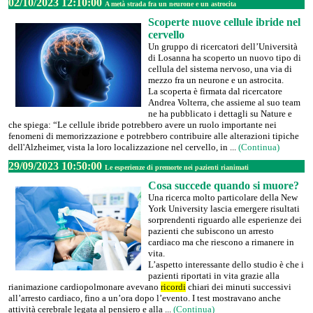
02/10/2023 12:10:00
A metà strada fra un neurone e un astrocita
Scoperte nuove cellule ibride nel
cervello
Un gruppo di ricercatori dell’Università
di Losanna ha scoperto un nuovo tipo di
cellula del sistema nervoso, una via di
mezzo fra un neurone e un astrocita.
La scoperta è firmata dal ricercatore
Andrea Volterra, che assieme al suo team
ne ha pubblicato i dettagli su Nature e
che spiega: “Le cellule ibride potrebbero avere un ruolo importante nei
fenomeni di memorizzazione e potrebbero contribuire alle alterazioni tipiche
dell'Alzheimer, vista la loro localizzazione nel cervello, in ...
(Continua)
29/09/2023 10:50:00
Le esperienze di premorte nei pazienti rianimati
Cosa succede quando si muore?
Una ricerca molto particolare della New
York University lascia emergere risultati
sorprendenti riguardo alle esperienze dei
pazienti che subiscono un arresto
cardiaco ma che riescono a rimanere in
vita.
L’aspetto interessante dello studio è che i
pazienti riportati in vita grazie alla
rianimazione cardiopolmonare avevano
ricordi
chiari dei minuti successivi
all’arresto cardiaco, fino a un’ora dopo l’evento. I test mostravano anche
attività cerebrale legata al pensiero e alla ...
(Continua)