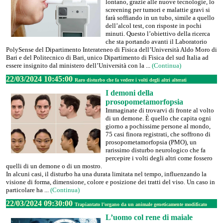
lontano, grazie alle nuove tecnologie, lo
screening per tumori e malattie gravi si
farà soffiando in un tubo, simile a quello
dell’alcol test, con risposte in pochi
minuti. Questo l’obiettivo della ricerca
che sta portando avanti il Laboratorio
PolySense del Dipartimento Interateneo di Fisica dell’Università Aldo Moro di
Bari e del Politecnico di Bari, unico Dipartimento di Fisica del sud Italia ad
essere insignito dal ministero dell’Università con la ...
(Continua)
22/03/2024 10:45:00
Raro disturbo che fa vedere i volti degli altri alterati
I demoni della
prosopometamorfopsia
Immaginate di trovarvi di fronte al volto
di un demone. È quello che capita ogni
giorno a pochissime persone al mondo,
75 casi finora registrati, che soffrono di
prosopometamorfopsia (PMO), un
rarissimo disturbo neurologico che fa
percepire i volti degli altri come fossero
quelli di un demone o di un mostro.
In alcuni casi, il disturbo ha una durata limitata nel tempo, influenzando la
visione di forma, dimensione, colore e posizione dei tratti del viso. Un caso in
particolare ha ...
(Continua)
22/03/2024 09:30:00
Trapiantato l’organo da un animale geneticamente modificato
L’uomo col rene di maiale