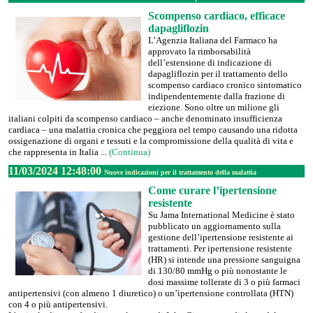
Scompenso cardiaco, efficace
dapagliflozin
L’Agenzia Italiana del Farmaco ha
approvato la rimborsabilità
dell’estensione di indicazione di
dapagliflozin per il trattamento dello
scompenso cardiaco cronico sintomatico
indipendentemente dalla frazione di
eiezione. Sono oltre un milione gli
italiani colpiti da scompenso cardiaco – anche denominato insufficienza
cardiaca – una malattia cronica che peggiora nel tempo causando una ridotta
ossigenazione di organi e tessuti e la compromissione della qualità di vita e
che rappresenta in Italia ...
(Continua)
11/03/2024 12:48:00
Nuove indicazioni per il trattamento della malattia
Come curare l’ipertensione
resistente
Su Jama International Medicine è stato
pubblicato un aggiornamento sulla
gestione dell’ipertensione resistente ai
trattamenti. Per ipertensione resistente
(HR) si intende una pressione sanguigna
di 130/80 mmHg o più nonostante le
dosi massime tollerate di 3 o più farmaci
antipertensivi (con almeno 1 diuretico) o un’ipertensione controllata (HTN)
con 4 o più antipertensivi.