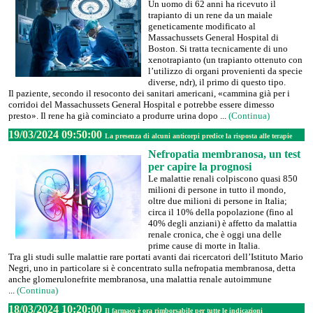
Un uomo di 62 anni ha ricevuto il
trapianto di un rene da un maiale
geneticamente modificato al
Massachussets General Hospital di
Boston. Si tratta tecnicamente di uno
xenotrapianto (un trapianto ottenuto con
l’utilizzo di organi provenienti da specie
diverse, ndr), il primo di questo tipo.
Il paziente, secondo il resoconto dei sanitari americani, «cammina già per i
corridoi del Massachussets General Hospital e potrebbe essere dimesso
presto». Il rene ha già cominciato a produrre urina dopo ...
(Continua)
19/03/2024 09:50:00
La presenza di alcuni anticorpi predice la risposta alle terapie
Nefropatia membranosa, un test
per capire la prognosi
Le malattie renali colpiscono quasi 850
milioni di persone in tutto il mondo,
oltre due milioni di persone in Italia;
circa il 10% della popolazione (fino al
40% degli anziani) è affetto da malattia
renale cronica, che è oggi una delle
prime cause di morte in Italia.
Tra gli studi sulle malattie rare portati avanti dai ricercatori dell’Istituto Mario
Negri, uno in particolare si è concentrato sulla nefropatia membranosa, detta
anche glomerulonefrite membranosa, una malattia renale autoimmune
...
(Continua)
18/03/2024 10:20:00
Il farmaco è ora rimborsabile per tutte le indicazioni