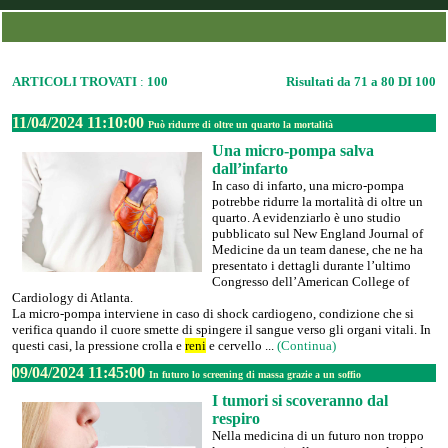
ARTICOLI TROVATI
:
100
Risultati da 71 a 80 DI 100
11/04/2024 11:10:00
Può ridurre di oltre un quarto la mortalità
Una micro-pompa salva
dall’infarto
In caso di infarto, una micro-pompa
potrebbe ridurre la mortalità di oltre un
quarto. A evidenziarlo è uno studio
pubblicato sul New England Journal of
Medicine da un team danese, che ne ha
presentato i dettagli durante l’ultimo
Congresso dell’American College of
Cardiology di Atlanta.
La micro-pompa interviene in caso di shock cardiogeno, condizione che si
verifica quando il cuore smette di spingere il sangue verso gli organi vitali. In
questi casi, la pressione crolla e
reni
e cervello ...
(Continua)
09/04/2024 11:45:00
In futuro lo screening di massa grazie a un soffio
I tumori si scoveranno dal
respiro
Nella medicina di un futuro non troppo