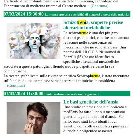
L’articolo di approfondimento è a cura di John Giacona, cardiologo del
Dipartimento di medicina interna al Centro medico ...
(Continua)
07/03/2024 15:30:00
La ricerca apre alla possibilità di diagnosi precoce della malattia
Schizof
reni
a, scoperte precise
alterazioni metaboliche
La schizof
reni
a è uno dei più gravi
disturbi psichiatrici, e molte sono ancora
le lacune nelle conoscenze sui
meccanismi che ne sono alla base. Una
ricerca dell’I.R.C.C.S. Neuromed di
Pozzilli (IS), ha ora identificato
specifiche alterazioni metaboliche
associate a questa patologia, offrendo nuove prospettive verso la sua
comprensione.
La ricerca, pubblicata sulla rivista scientifica Schizoph
reni
a, è stata incentrata
sull’analisi di una complessa serie di reazioni chimiche, la cosiddetta
...
(Continua)
01/03/2024 11:30:00
Studio realizza una vasta ricerca genomica
Le basi genetiche dell’ansia
Uno studio internazionale pubblicato su
medRxiv ha fatto luce sui meccanismi
genetici legati ai disturbi d’ansia. Per
farlo, sono stati individuati i loci
genetici coinvolti e calcolati i punteggi
di rischio poligenico associati.