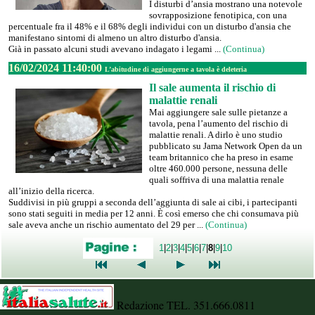
I disturbi d’ansia mostrano una notevole
sovrapposizione fenotipica, con una
percentuale fra il 48% e il 68% degli individui con un disturbo d'ansia che
manifestano sintomi di almeno un altro disturbo d'ansia.
Già in passato alcuni studi avevano indagato i legami ...
(Continua)
16/02/2024 11:40:00
L’abitudine di aggiungerne a tavola è deleteria
Il sale aumenta il rischio di
malattie renali
Mai aggiungere sale sulle pietanze a
tavola, pena l’aumento del rischio di
malattie renali. A dirlo è uno studio
pubblicato su Jama Network Open da un
team britannico che ha preso in esame
oltre 460.000 persone, nessuna delle
quali soffriva di una malattia renale
all’inizio della ricerca.
Suddivisi in più gruppi a seconda dell’aggiunta di sale ai cibi, i partecipanti
sono stati seguiti in media per 12 anni. È così emerso che chi consumava più
sale aveva anche un rischio aumentato del 29 per ...
(Continua)
1
|
2
|
3
|
4
|
5
|
6
|
7
|
8
|
9
|
10
Redazione TEL. 351.666.0811