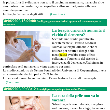
la probabilità di sviluppare non solo il carcinoma mammario, ma anche altre
neoplasie e gravi malattie, come quelle cardiovascolari, metaboliche e
neurodegenerative.
Inoltre, la frequenza degli stili di ...
(Continua)
30/06/2023 15:20:00
Studi giungono a conclusioni opposte sul trattamento per la
menopausa
La terapia ormonale aumenta il
rischio di demenza?
Secondo uno studio pubblicato
recentemente sul British Medical
Journal, la terapia ormonale che si
utilizza per ridurre i disagi della
meno
pausa
avrebbe come effetto
collaterale l’aumento del rischio di
insorgenza di demenza e Alzheimer, in
particolare se il trattamento viene assunto per anni.
Lo studio, condotto da Nelsan Pourhadi dell'Università di Copenaghen, rivela
un aumento del rischio pari al 74% in più.
I ricercatori danesi hanno valutato l’associazione fra uso di una terapia
...
(Continua)
30/06/2023 09:33:12
I consigli per una pelle perfetta anche d’estate
La cura della pelle non va in
vacanza
Salsedine, aria condizionata, maggiore
sudorazione, ma anche viaggi in aereo e