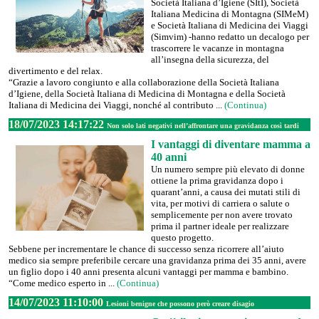
Società Italiana d’Igiene (SItI), Società
Italiana Medicina di Montagna (SIMeM)
e Società Italiana di Medicina dei Viaggi
(Simvim) -hanno redatto un decalogo per
trascorrere le vacanze in montagna
all’insegna della sicurezza, del
divertimento e del relax.
“Grazie a lavoro congiunto e alla collaborazione della Società Italiana
d’Igiene, della Società Italiana di Medicina di Montagna e della Società
Italiana di Medicina dei Viaggi, nonché al contributo ...
(Continua)
18/07/2023 14:17:22
Non solo lati negativi nell’affrontare una gravidanza così tardi
I vantaggi di diventare mamma a
40 anni
Un numero sempre più elevato di donne
ottiene la prima gravidanza dopo i
quarant’anni, a causa dei mutati stili di
vita, per motivi di carriera o salute o
semplicemente per non avere trovato
prima il partner ideale per realizzare
questo progetto.
Sebbene per incrementare le chance di successo senza ricorrere all’aiuto
medico sia sempre preferibile cercare una gravidanza prima dei 35 anni, avere
un figlio dopo i 40 anni presenta alcuni vantaggi per mamma e bambino.
“Come medico esperto in ...
(Continua)
14/07/2023 11:10:00
Lesioni benigne che possono però creare disagio