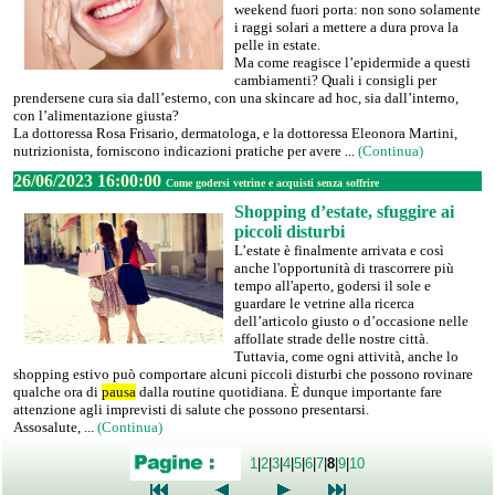
weekend fuori porta: non sono solamente
i raggi solari a mettere a dura prova la
pelle in estate.
Ma come reagisce l’epidermide a questi
cambiamenti? Quali i consigli per
prendersene cura sia dall’esterno, con una skincare ad hoc, sia dall’interno,
con l’alimentazione giusta?
La dottoressa Rosa Frisario, dermatologa, e la dottoressa Eleonora Martini,
nutrizionista, forniscono indicazioni pratiche per avere ...
(Continua)
26/06/2023 16:00:00
Come godersi vetrine e acquisti senza soffrire
Shopping d’estate, sfuggire ai
piccoli disturbi
L’estate è finalmente arrivata e così
anche l'opportunità di trascorrere più
tempo all'aperto, godersi il sole e
guardare le vetrine alla ricerca
dell’articolo giusto o d’occasione nelle
affollate strade delle nostre città.
Tuttavia, come ogni attività, anche lo
shopping estivo può comportare alcuni piccoli disturbi che possono rovinare
qualche ora di
pausa
dalla routine quotidiana. È dunque importante fare
attenzione agli imprevisti di salute che possono presentarsi.
Assosalute, ...
(Continua)
1
|
2
|
3
|
4
|
5
|
6
|
7
|
8
|
9
|
10