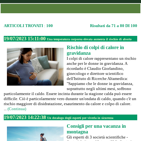
ARTICOLI TROVATI
:
100
Risultati da 71 a 80 DI 100
19/07/2023 15:11:00
Una temperatura corporea elevata aumenta il rischio di aborto
Rischio di colpi di calore in
gravidanza
I colpi di calore rappresentano un rischio
anche per le donne in gravidanza. A
ricordarlo è Claudio Giorlandino,
ginecologo e direttore scientifico
dell'Istituto di Ricerche Altamedica:
"Sappiamo che le donne in gravidanza,
soprattutto negli ultimi mesi, soffrono
particolarmente il caldo. Essere incinta durante la stagione calda può essere
difficile. Ciò è particolarmente vero durante un'ondata di caldo, quando c'è un
rischio maggiore di disidratazione, esaurimento da calore e colpo di calore.
...
(Continua)
19/07/2023 14:22:38
Un decalogo degli esperti per viverla in sicurezza
Consigli per una vacanza in
montagna
Gli esperti di 3 società scientifiche -