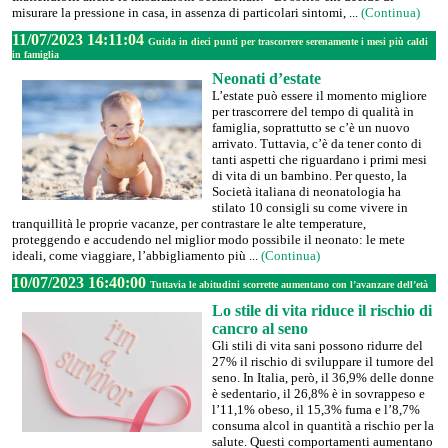
misurare la pressione in casa, in assenza di particolari sintomi, ...
(Continua)
11/07/2023 14:11:04
Guida in dieci punti per trascorrere serenamente i mesi più caldi
in famiglia
Neonati d’estate
L’estate può essere il momento migliore
per trascorrere del tempo di qualità in
famiglia, soprattutto se c’è un nuovo
arrivato. Tuttavia, c’è da tener conto di
tanti aspetti che riguardano i primi mesi
di vita di un bambino. Per questo, la
Società italiana di neonatologia ha
stilato 10 consigli su come vivere in
tranquillità le proprie vacanze, per contrastare le alte temperature,
proteggendo e accudendo nel miglior modo possibile il neonato: le mete
ideali, come viaggiare, l’abbigliamento più ...
(Continua)
10/07/2023 16:40:00
Tuttavia le abitudini scorrette aumentano con l’avanzare dell’età
Lo stile di vita riduce il rischio di
cancro al seno
Gli stili di vita sani possono ridurre del
27% il rischio di sviluppare il tumore del
seno. In Italia, però, il 36,9% delle donne
è sedentario, il 26,8% è in sovrappeso e
l’11,1% obeso, il 15,3% fuma e l’8,7%
consuma alcol in quantità a rischio per la
salute. Questi comportamenti aumentano