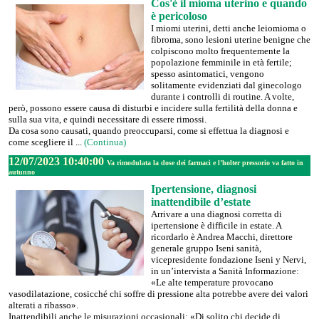
Cos'è il mioma uterino e quando
è pericoloso
I miomi uterini, detti anche leiomioma o
fibroma, sono lesioni uterine benigne che
colpiscono molto frequentemente la
popolazione femminile in età fertile;
spesso asintomatici, vengono
solitamente evidenziati dal ginecologo
durante i controlli di routine. A volte,
però, possono essere causa di disturbi e incidere sulla fertilità della donna e
sulla sua vita, e quindi necessitare di essere rimossi.
Da cosa sono causati, quando preoccuparsi, come si effettua la diagnosi e
come scegliere il ...
(Continua)
12/07/2023 10:40:00
Va rimodulata la dose dei farmaci e l’holter pressorio va fatto in
autunno
Ipertensione, diagnosi
inattendibile d’estate
Arrivare a una diagnosi corretta di
ipertensione è difficile in estate. A
ricordarlo è Andrea Macchi, direttore
generale gruppo Iseni sanità,
vicepresidente fondazione Iseni y Nervi,
in un’intervista a Sanità Informazione:
«Le alte temperature provocano
vasodilatazione, cosicché chi soffre di pressione alta potrebbe avere dei valori
alterati a ribasso».
Inattendibili anche le misurazioni occasionali: «Di solito chi decide di