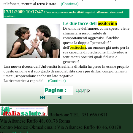
telefonata, mentre al terzo è stato ...
(Continua)
17/11/2009 10:17:47
L'ormone provoca anche effetti negativi, affermano ricercatori
israeliani
Le due facce dell'
ossitocina
Da ormone dell'amore, come spesso viene
chiamata, a responsabile di
comportamenti aggressivi. Sarebbe
questa la doppia "personalità"
dell'
ossitocina
, un ormone già noto per la
sua capacità di predisporre l'individuo a
sentimenti positivi quali fiducia e
generosità.
Una nuova ricerca dell'Università israeliana di Haifa ha preso in esame proprio
questo ormone e il suo grado di associabilità con i più diffusi comportamenti
umani, scoprendone anche un lato negativo.
La ricercatrice a capo del ...
(Continua)
1
|
2
|
3
|
4
|
5
Redazione TEL. 351.666.0811
Via Albanese Ruffo 48, 00178 Roma
Centro Medico Okmedicina.it Via Albanese Ruffo 40-46, 00178