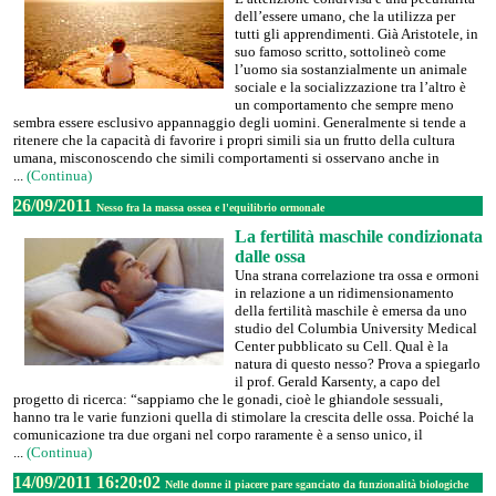
dell’essere umano, che la utilizza per
tutti gli apprendimenti. Già Aristotele, in
suo famoso scritto, sottolineò come
l’uomo sia sostanzialmente un animale
sociale e la socializzazione tra l’altro è
un comportamento che sempre meno
sembra essere esclusivo appannaggio degli uomini. Generalmente si tende a
ritenere che la capacità di favorire i propri simili sia un frutto della cultura
umana, misconoscendo che simili comportamenti si osservano anche in
...
(Continua)
26/09/2011
Nesso fra la massa ossea e l'equilibrio ormonale
La fertilità maschile condizionata
dalle ossa
Una strana correlazione tra ossa e ormoni
in relazione a un ridimensionamento
della fertilità maschile è emersa da uno
studio del Columbia University Medical
Center pubblicato su Cell. Qual è la
natura di questo nesso? Prova a spiegarlo
il prof. Gerald Karsenty, a capo del
progetto di ricerca: “sappiamo che le gonadi, cioè le ghiandole sessuali,
hanno tra le varie funzioni quella di stimolare la crescita delle ossa. Poiché la
comunicazione tra due organi nel corpo raramente è a senso unico, il
...
(Continua)
14/09/2011 16:20:02
Nelle donne il piacere pare sganciato da funzionalità biologiche