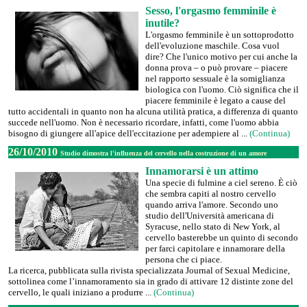
Sesso, l'orgasmo femminile è
inutile?
L'orgasmo femminile è un sottoprodotto
dell'evoluzione maschile. Cosa vuol
dire? Che l'unico motivo per cui anche la
donna prova – o può provare – piacere
nel rapporto sessuale è la somiglianza
biologica con l'uomo. Ciò significa che il
piacere femminile è legato a cause del
tutto accidentali in quanto non ha alcuna utilità pratica, a differenza di quanto
succede nell'uomo. Non è necessario ricordare, infatti, come l'uomo abbia
bisogno di giungere all'apice dell'eccitazione per adempiere al ...
(Continua)
26/10/2010
Studio dimostra l'influenza del cervello nella costruzione di un amore
Innamorarsi è un attimo
Una specie di fulmine a ciel sereno. È ciò
che sembra capiti al nostro cervello
quando arriva l'amore. Secondo uno
studio dell'Università americana di
Syracuse, nello stato di New York, al
cervello basterebbe un quinto di secondo
per farci capitolare e innamorare della
persona che ci piace.
La ricerca, pubblicata sulla rivista specializzata Journal of Sexual Medicine,
sottolinea come l’innamoramento sia in grado di attivare 12 distinte zone del
cervello, le quali iniziano a produrre ...
(Continua)