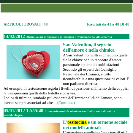
ARTICOLI TROVATI
:
48
Risultati da 41 a 48 DI 48
14/02/2012
Alcuni valori influenzano in maniera determinante la vita amorosa
San Valentino, il segreto
dell'amore è nella chimica
A San Valentino molti si chiedono quale
sia la chiave per un rapporto d'amore
passionale e pieno di soddisfazioni.
Secondo gli esperti del Consiglio
Nazionale dei Chimici, è tutto
riconducibile a una questione di valori. E
non parliamo di etica.
Ad esempio, il testosterone regola i livelli di passione all'interno della coppia,
la vasopressina quelli della fedeltà e così via.
I colpi di fulmine, simbolo più evidente dell'irrazionalità dell'amore, sono
invece sempre associati ad alte ...
(Continua)
05/01/2012 12:55:40
I comportamenti di relazione con l’altro sono di natura
neurobiologica
L’
ossitocina
è un ormone sociale
nei modelli animali
L’attenzione condivisa è una peculiarità