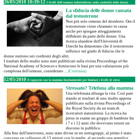
26/05/2010 10:39:12
I livelli dell'ormone influirebbero sulla credulità delle donne
La sfiducia delle donne causata
dal testosterone
Non più solo ormone del desiderio. Ora il
testosterone viene chiamato in causa
anche per spiegare atteggiamenti
diffidenti da parte delle donne. Una
ricerca olandese dell'Università di
Utrecht ha dimostrato che il testosterone
influisce sul grado di fiducia che le
donne nutrono nei confronti degli altri.
I risultati dello studio sono stati pubblicati sulla rivista Proceedings of the
National Academy of Sciences e forniscono le basi per una valutazione più
complessa dell'ormone, considerato ...
(Continua)
12/05/2010
Il rapporto con la mamma fondamentale per limitare i livelli di stress
Stressato? Telefona alla mamma
Una telefonata allunga la vita. Così pare
stando ai risultati di uno studio appena
pubblicato sulla rivista Proceedings of
the Royal Society da un team di
ricercatori statunitensi. La ricerca ha
preso in esame un gruppo di bambine fra
i 7 e i 12 anni che dovevano tenere un
discorso in pubblico.
Alla fine dell'intervento, sono state divise in tre sottogruppi; al primo è stato
concesso un colloquio di 15 minuti con la madre, al secondo una semplice