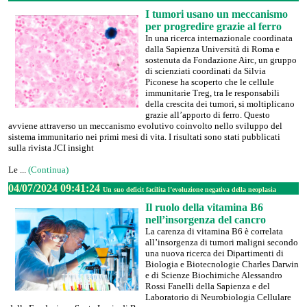
I tumori usano un meccanismo
per progredire grazie al ferro
In una ricerca internazionale coordinata
dalla Sapienza Università di Roma e
sostenuta da Fondazione Airc, un gruppo
di scienziati coordinati da Silvia
Piconese ha scoperto che le cellule
immunitarie Treg, tra le responsabili
della crescita dei tumori, si moltiplicano
grazie all’apporto di ferro. Questo
avviene attraverso un meccanismo evolutivo coinvolto nello sviluppo del
sistema immunitario nei primi mesi di vita. I risultati sono stati pubblicati
sulla rivista JCI insight
Le ...
(Continua)
04/07/2024 09:41:24
Un suo deficit facilita l’evoluzione negativa della neoplasia
Il ruolo della vitamina B6
nell’insorgenza del cancro
La carenza di vitamina B6 è correlata
all’insorgenza di tumori maligni secondo
una nuova ricerca dei Dipartimenti di
Biologia e Biotecnologie Charles Darwin
e di Scienze Biochimiche Alessandro
Rossi Fanelli della Sapienza e del
Laboratorio di Neurobiologia Cellulare