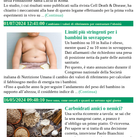
della Fondazione Santa Lucia di Roma.
Lo studio, i cui risultati sono pubblicati sulla rivista Cell Death & Disease, ha
chiarito i meccanismi alla base di questo legame effettuando per la prima volta
esperimenti in vivo su ...
(Continua)
01/07/2024 12:41:00
Cambiano i valori di riferimento per contrastare l’obesità
Limiti più stringenti per i
bambini in sovrappeso
Un bambino su 10 in Italia è obeso,
mentre quasi 2 su 10 sono in sovrappeso.
Dati allarmanti che richiedono una presa
di posizione netta da parte delle autorità
sanitarie.
Per questo, è stato annunciato durante il
Congresso nazionale della Società
italiana di Nutrizione Umana il cambio dei valori di riferimento per calcolare
il fabbisogno medio di energia tra i bambini.
«Fino a qualche anno fa per seguire l’andamento del peso del bambino in
rapporto all’altezza, il cosiddetto indice di ...
(Continua)
16/05/2024 09:48:10
Dove sono, come cercarli e quanti ne servono ogni giorno
Carboidrati amici o nemici?
Una scelta ricorrente a tavola: se sai che
la sera mangerai carne, a pranzo è
d’obbligo un primo piatto. O viceversa.
Per sapere se si tratta di una decisione
corretta, interviene Paolo Bianchini