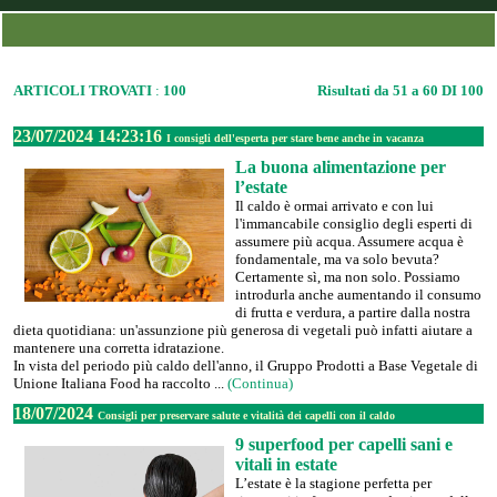
ARTICOLI TROVATI
:
100
Risultati da 51 a 60 DI 100
23/07/2024 14:23:16
I consigli dell'esperta per stare bene anche in vacanza
La buona alimentazione per
l’estate
Il caldo è ormai arrivato e con lui
l'immancabile consiglio degli esperti di
assumere più acqua. Assumere acqua è
fondamentale, ma va solo bevuta?
Certamente sì, ma non solo. Possiamo
introdurla anche aumentando il consumo
di frutta e verdura, a partire dalla nostra
dieta quotidiana: un'assunzione più generosa di vegetali può infatti aiutare a
mantenere una corretta idratazione.
In vista del periodo più caldo dell'anno, il Gruppo Prodotti a Base Vegetale di
Unione Italiana Food ha raccolto ...
(Continua)
18/07/2024
Consigli per preservare salute e vitalità dei capelli con il caldo
9 superfood per capelli sani e
vitali in estate
L’estate è la stagione perfetta per