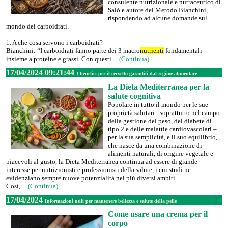
consulente nutrizionale e nutraceutico di
Salò e autore del Metodo Bianchini,
rispondendo ad alcune domande sul
mondo dei carboidrati.
1. A che cosa servono i carboidrati?
Bianchini: “I carboidrati fanno parte dei 3 macro
nutrienti
fondamentali
insieme a proteine e grassi. Con questi ...
(Continua)
17/04/2024 09:21:44
I benefici per il cervello garantiti dal regime alimentare
La Dieta Mediterranea per la
salute cognitiva
Popolare in tutto il mondo per le sue
proprietà salutari - soprattutto nel campo
della gestione del peso, del diabete di
tipo 2 e delle malattie cardiovascolari –
per la sua semplicità, e il suo equilibrio,
che nasce da una combinazione di
alimenti naturali, di origine vegetale e
piacevoli al gusto, la Dieta Mediterranea continua ad essere di grande
interesse per nutrizionisti e professionisti della salute, i cui studi ne
evidenziano sempre nuove potenzialità nei più diversi ambiti.
Così, ...
(Continua)
17/04/2024
Informazioni utili per mantenere bellezza e salute della pelle
Come usare una crema per il
corpo