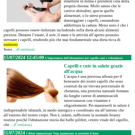
rimettersi in forma e prendersi cura della
propria chioma. Molti sanno che le
cattive abitudini, specie quelle
alimentari, o lo stress possono
danneggiare i capelli, causandone
addirittura la caduta. Meno noto è che i
capelli possono essere rinforzati includendo nella dieta alcuni alimenti
preziosi. Durante l’estate, il sole, il mare e le attività all’aperto possono
stressare i capelli, rendendo più che mai fondamentale una dieta ricca di
nutrienti
.
Sono ...
(Continua)
15/07/2024 12:45:00
L’importanza dell’idratazione per capello sani e voluminosi
Capelli e cute in salute grazie
all’acqua
L’acqua è una preziosa alleata per il
benessere dei nostri capelli che sono
costituti da un’elevata percentuale di
cheratina, una proteina naturale formata
da lunghe catene di amminoacidi
interconnessi con vitamine e
oligoelementi. Per mantenerli in salute è
indispensabile idratarli, in modo sinergico e coordinato sia all’interno che
all’esterno del nostro corpo. Non è, infatti, sufficiente la normale beauty
routine poiché l'idratazione inizia dai bulbi piliferi, centro vitale del capello,
che ...
(Continua)
11/07/2024
Cellule immunitarie Treg aumentano se presente il ferro