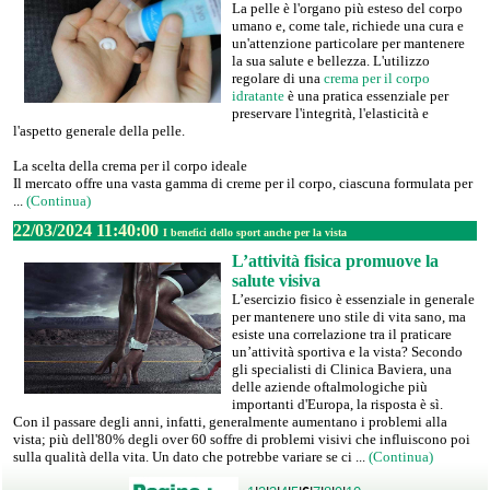
La pelle è l'organo più esteso del corpo
umano e, come tale, richiede una cura e
un'attenzione particolare per mantenere
la sua salute e bellezza. L'utilizzo
regolare di una
crema per il corpo
idratante
è una pratica essenziale per
preservare l'integrità, l'elasticità e
l'aspetto generale della pelle.
La scelta della crema per il corpo ideale
Il mercato offre una vasta gamma di creme per il corpo, ciascuna formulata per
...
(Continua)
22/03/2024 11:40:00
I benefici dello sport anche per la vista
L’attività fisica promuove la
salute visiva
L’esercizio fisico è essenziale in generale
per mantenere uno stile di vita sano, ma
esiste una correlazione tra il praticare
un’attività sportiva e la vista? Secondo
gli specialisti di Clinica Baviera, una
delle aziende oftalmologiche più
importanti d'Europa, la risposta è sì.
Con il passare degli anni, infatti, generalmente aumentano i problemi alla
vista; più dell'80% degli over 60 soffre di problemi visivi che influiscono poi
sulla qualità della vita. Un dato che potrebbe variare se ci ...
(Continua)