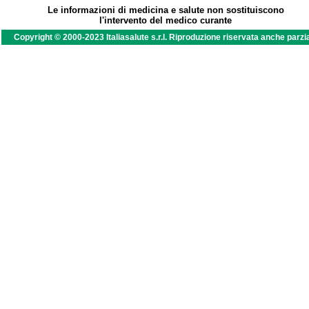
Le informazioni di medicina e salute non sostituiscono
l'intervento del medico curante
Copyright © 2000-2023 Italiasalute s.r.l. Riproduzione riservata anche parzi