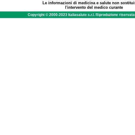
Le informazioni di medicina e salute non sostitu
l'intervento del medico curante
Copyright © 2000-2023 Italiasalute s.r.l. Riproduzione riservat