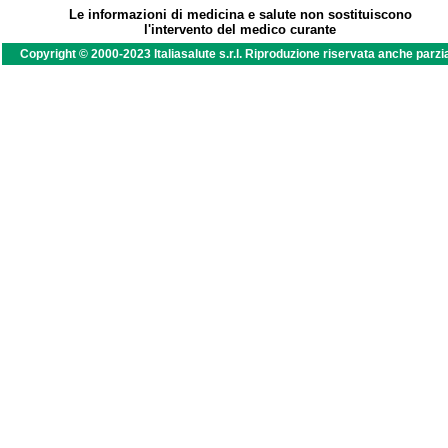
Le informazioni di medicina e salute non sostituiscono
l'intervento del medico curante
Copyright © 2000-2023 Italiasalute s.r.l. Riproduzione riservata anche parzi