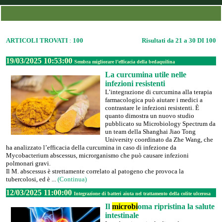
ARTICOLI TROVATI
:
100
Risultati da 21 a 30 DI 100
19/03/2025 10:53:00
Sembra migliorare l’efficacia della bedaquilina
La curcumina utile nelle
infezioni resistenti
L’integrazione di curcumina alla terapia
farmacologica può aiutare i medici a
contrastare le infezioni resistenti. È
quanto dimostra un nuovo studio
pubblicato su Microbiology Spectrum da
un team della Shanghai Jiao Tong
University coordinato da Zhe Wang, che
ha analizzato l’efficacia della curcumina in caso di infezione da
Mycobacterium abscessus, microrganismo che può causare infezioni
polmonari gravi.
Il M. abscessus è strettamente correlato al patogeno che provoca la
tubercolosi, ed è ...
(Continua)
12/03/2025 11:00:00
Integrazione di batteri aiuta nel trattamento della colite ulcerosa
Il
microbi
oma ripristina la salute
intestinale