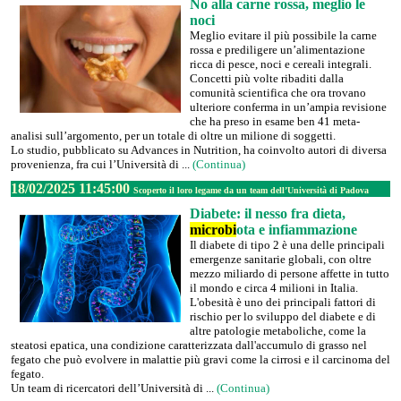
No alla carne rossa, meglio le
noci
Meglio evitare il più possibile la carne
rossa e prediligere un’alimentazione
ricca di pesce, noci e cereali integrali.
Concetti più volte ribaditi dalla
comunità scientifica che ora trovano
ulteriore conferma in un’ampia revisione
che ha preso in esame ben 41 meta-
analisi sull’argomento, per un totale di oltre un milione di soggetti.
Lo studio, pubblicato su Advances in Nutrition, ha coinvolto autori di diversa
provenienza, fra cui l’Università di ...
(Continua)
18/02/2025 11:45:00
Scoperto il loro legame da un team dell’Università di Padova
Diabete: il nesso fra dieta,
microbi
ota e infiammazione
Il diabete di tipo 2 è una delle principali
emergenze sanitarie globali, con oltre
mezzo miliardo di persone affette in tutto
il mondo e circa 4 milioni in Italia.
L'obesità è uno dei principali fattori di
rischio per lo sviluppo del diabete e di
altre patologie metaboliche, come la
steatosi epatica, una condizione caratterizzata dall'accumulo di grasso nel
fegato che può evolvere in malattie più gravi come la cirrosi e il carcinoma del
fegato.
Un team di ricercatori dell’Università di ...
(Continua)