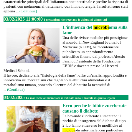
caratteristiche principali dell’infiammazione intestinale e predire la risposta di
pazienti con melanoma al trattamento con immunoterapia. I risultati sono stati
appena ...
(Continua)
03/02/2025 11:00:00
I meccanismi che regolano le abitudini alimentari
L’influenza del
microbi
oma sulla
fame
Una delle riviste mediche più prestigiose
al mondo, il New England Journal of
Medicine (NEJM), ha recentemente
pubblicato un approfondimento
scientifico firmato dal professor Alessio
Fasano, Presidente della Fondazione
EBRIS e docente presso la Harvard
Medical School.
Il lavoro, dedicato alla “fisiologia della fame”, offre un’analisi approfondita e
innovativa sui meccanismi che regolano le abitudini alimentari e il
metabolismo umano, ponendo al centro del dibattito la necessità di
...
(Continua)
03/02/2025
Le modifiche al microbiota intestinale sono il tramite di questo legame
Ecco perché le bibite zuccherate
causano il diabete
Le bevande zuccherate aumentano il
rischio di insorgenza del diabete di tipo
2. Lo fanno attraverso le modifiche al
microbi
ota intestinale, con particolare