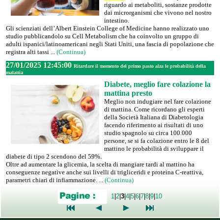
riguardo ai metaboliti, sostanze prodotte
dai microrganismi che vivono nel nostro
intestino.
Gli scienziati dell’Albert Einstein College of Medicine hanno realizzato uno
studio pubblicandolo su Cell Metabolism che ha coinvolto un gruppo di
adulti ispanici/latinoamericani negli Stati Uniti, una fascia di popolazione che
registra alti tassi ...
(Continua)
27/01/2025 12:45:00
Ritardare il momento del primo pasto alza le probabilità della
malattia
Diabete, meglio fare colazione la
mattina presto
Meglio non indugiare nel fare colazione
di mattina. Come ricordano gli esperti
della Società Italiana di Diabetologia
facendo riferimento ai risultati di uno
studio spagnolo su circa 100.000
persone, se si fa colazione entro le 8 del
mattino le probabilità di sviluppare il
diabete di tipo 2 scendono del 59%.
Oltre ad aumentare la glicemia, la scelta di mangiare tardi al mattino ha
conseguenze negative anche sui livelli di trigliceridi e proteina C-reattiva,
parametri chiari di infiammazione. ...
(Continua)
1
|
2
|
3
|
4
|
5
|
6
|
7
|
8
|
9
|
10