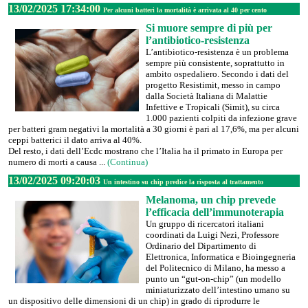
13/02/2025 17:34:00
Per alcuni batteri la mortalità è arrivata al 40 per cento
Si muore sempre di più per
l’antibiotico-resistenza
L’antibiotico-resistenza è un problema
sempre più consistente, soprattutto in
ambito ospedaliero. Secondo i dati del
progetto Resistimit, messo in campo
dalla Società Italiana di Malattie
Infettive e Tropicali (Simit), su circa
1.000 pazienti colpiti da infezione grave
per batteri gram negativi la mortalità a 30 giorni è pari al 17,6%, ma per alcuni
ceppi batterici il dato arriva al 40%.
Del resto, i dati dell’Ecdc mostrano che l’Italia ha il primato in Europa per
numero di morti a causa ...
(Continua)
13/02/2025 09:20:03
Un intestino su chip predice la risposta al trattamento
Melanoma, un chip prevede
l’efficacia dell’immunoterapia
Un gruppo di ricercatori italiani
coordinati da Luigi Nezi, Professore
Ordinario del Dipartimento di
Elettronica, Informatica e Bioingegneria
del Politecnico di Milano, ha messo a
punto un “gut-on-chip” (un modello
miniaturizzato dell’intestino umano su
un dispositivo delle dimensioni di un chip) in grado di riprodurre le