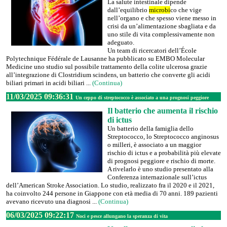
La salute intestinale dipende
dall’equilibrio
microbi
co che vige
nell’organo e che spesso viene messo in
crisi da un’alimentazione sbagliata e da
uno stile di vita complessivamente non
adeguato.
Un team di ricercatori dell’École
Polytechnique Fédérale de Lausanne ha pubblicato su EMBO Molecular
Medicine uno studio sul possibile trattamento della colite ulcerosa grazie
all’integrazione di Clostridium scindens, un batterio che converte gli acidi
biliari primari in acidi biliari ...
(Continua)
11/03/2025 09:36:31
Un ceppo di streptococco è associato a una prognosi peggiore
Il batterio che aumenta il rischio
di ictus
Un batterio della famiglia dello
Streptococco, lo Streptococco anginosus
o milleri, è associato a un maggior
rischio di ictus e a probabilità più elevate
di prognosi peggiore e rischio di morte.
A rivelarlo è uno studio presentato alla
Conferenza internazionale sull’ictus
dell’American Stroke Association. Lo studio, realizzato fra il 2020 e il 2021,
ha coinvolto 244 persone in Giappone con età media di 70 anni. 189 pazienti
avevano ricevuto una diagnosi ...
(Continua)
06/03/2025 09:22:17
Noci e pesce allungano la speranza di vita